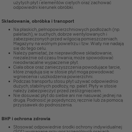
użytych płyt i elementów ciętych oraz zachować
odpowiedni kierunek obróbki.
Składowanie, obróbka i transport
Na płaskich, pełnopowierzchniowych podłożach (np.
paletach), w suchych, dobrze wentylowanych i
zabezpieczonych przed wilgocią pomieszczeniach.
Magazyny na wolnym powietrzu i tzw. Wiaty nie nadają
się do tego celu.
Należy pamiętać, że nieprawidłowe składowanie,
niezależnie od czasu trwania, może spowodować
nieodwracalne wypaczenie płyt.
Ciała obce oraz zanieczyszczenia powodujące tarcie,
które znajdują się w stosie płyt mogą powodować
wgniecenia i uszkodzenia powierzchni.
Podczas transportu stosu płyt używać odpowiednio
dużych, stabilnych podłoży, np. palet. Płyty w stosie
należy zabezpieczyć przed ześlizgnięciem.
Nie dosuwać płyt do siebie ani nie nasuwać jednej na
drugą. Podnosić je pojedynczo, ręcznie lub za pomocą
przyssawek do podnoszenia.
BHP i ochrona zdrowia
Stosować odpowiednie środki ochrony indywidualnej
(ŚOI) wymagane przy poszczególnych pracach.