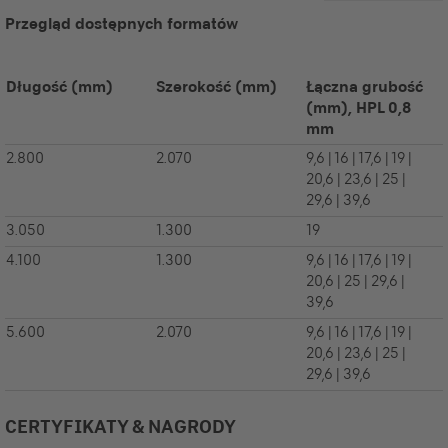
Przegląd dostępnych formatów
Długość
(mm)
Szerokość
(mm)
Łączna grubość
(mm), HPL 0,8
mm
2.800
2.070
9,6 | 16 | 17,6 | 19 |
20,6 | 23,6 | 25 |
29,6 | 39,6
3.050
1.300
19
4.100
1.300
9,6 | 16 | 17,6 | 19 |
20,6 | 25 | 29,6 |
39,6
5.600
2.070
9,6 | 16 | 17,6 | 19 |
20,6 | 23,6 | 25 |
29,6 | 39,6
CERTYFIKATY & NAGRODY