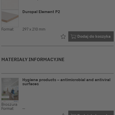
Duropal Element P2
Format:
297 x 210 mm
Już w Twoim
Dodaj do koszyka
MATERIAŁY INFORMACYJNE
Hygiene products – antimicrobial and antiviral
surfaces
Broszura
Format:
--