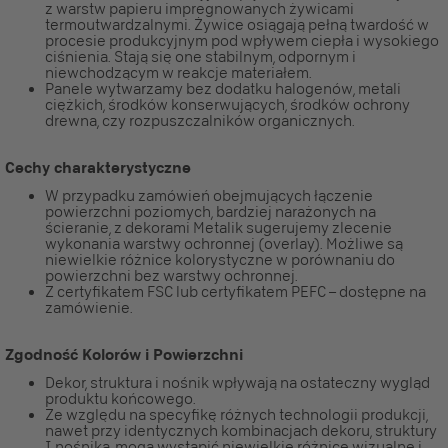
z warstw papieru impregnowanych żywicami
termoutwardzalnymi. Żywice osiągają pełną twardość w
procesie produkcyjnym pod wpływem ciepła i wysokiego
ciśnienia. Stają się one stabilnym, odpornym i
niewchodzącym w reakcje materiałem.
Panele wytwarzamy bez dodatku halogenów, metali
ciężkich, środków konserwujących, środków ochrony
drewna, czy rozpuszczalników organicznych.
Cechy charakterystyczne
W przypadku zamówień obejmujących łączenie
powierzchni poziomych, bardziej narażonych na
ścieranie, z dekorami Metalik sugerujemy zlecenie
wykonania warstwy ochronnej (overlay). Możliwe są
niewielkie różnice kolorystyczne w porównaniu do
powierzchni bez warstwy ochronnej.
Z certyfikatem FSC lub certyfikatem PEFC – dostępne na
zamówienie.
Zgodność Kolorów i Powierzchni
Dekor, struktura i nośnik wpływają na ostateczny wygląd
produktu końcowego.
Ze względu na specyfikę różnych technologii produkcji,
nawet przy identycznych kombinacjach dekoru, struktury
I nośnika, mogą wystąpić niewielkie różnice wizualne i