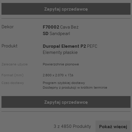
Zapytaj sprzedawcę
Dekor
F70002
Cava Beż
SD
Sandpearl
Produkt
Duropal Element P2
PEFC
Elementy płaskie
Zalecane użycie
Powierzchnie pionowe
Format (mm)
2.800 x 2.070 x 17,6
Czas dostawy
Program szybkiej dostawy
Dostępny z produkcji w krótkim terminie
Zapytaj sprzedawcę
3
z
4850
Produkty
Pokaż więcej