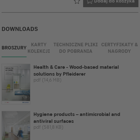
Już w Twoim
Dodaj do koszyka
DOWNLOADS
KARTY
TECHNICZNE PLIKI
CERTYFIKATY &
BROSZURY
KOLEKCJI
DO POBRANIA
NAGRODY
Health & Care - Wood-based material
solutions by Pfleiderer
pdf
(14,6 MB)
Hygiene products – antimicrobial and
antiviral surfaces
pdf
(581,8 KB)