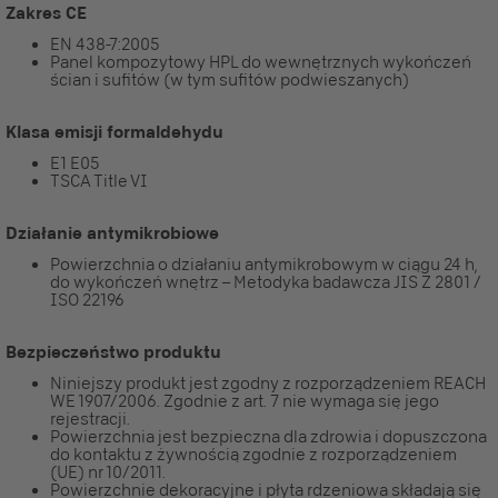
Zakres CE
EN 438-7:2005
Panel kompozytowy HPL do wewnętrznych wykończeń
ścian i sufitów (w tym sufitów podwieszanych)
Klasa emisji formaldehydu
E1 E05
TSCA Title VI
Działanie antymikrobiowe
Powierzchnia o działaniu antymikrobowym w ciągu 24 h,
do wykończeń wnętrz – Metodyka badawcza JIS Z 2801 /
ISO 22196
Bezpieczeństwo produktu
Niniejszy produkt jest zgodny z rozporządzeniem REACH
WE 1907/2006. Zgodnie z art. 7 nie wymaga się jego
rejestracji.
Powierzchnia jest bezpieczna dla zdrowia i dopuszczona
do kontaktu z żywnością zgodnie z rozporządzeniem
(UE) nr 10/2011.
Powierzchnie dekoracyjne i płyta rdzeniowa składają się