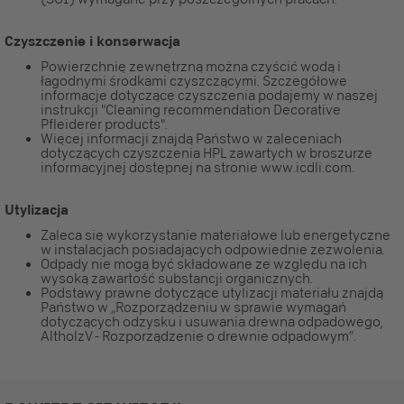
Czyszczenie i konserwacja
Powierzchnię zewnętrzną można czyścić wodą i
łagodnymi środkami czyszczącymi. Szczegółowe
informacje dotyczące czyszczenia podajemy w naszej
instrukcji "Cleaning recommendation Decorative
Pfleiderer products".
Więcej informacji znajdą Państwo w zaleceniach
dotyczących czyszczenia HPL zawartych w broszurze
informacyjnej dostępnej na stronie www.icdli.com.
Utylizacja
Zaleca się wykorzystanie materiałowe lub energetyczne
w instalacjach posiadających odpowiednie zezwolenia.
Odpady nie mogą być składowane ze względu na ich
wysoką zawartość substancji organicznych.
Podstawy prawne dotyczące utylizacji materiału znajdą
Państwo w „Rozporządzeniu w sprawie wymagań
dotyczących odzysku i usuwania drewna odpadowego,
AltholzV - Rozporządzenie o drewnie odpadowym”.