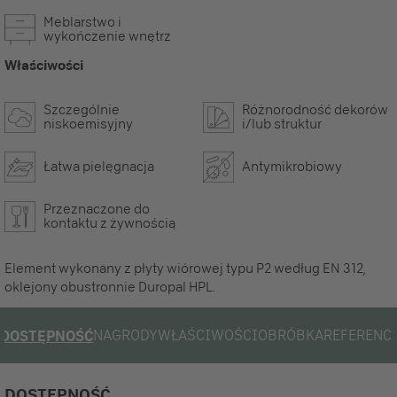
Meblarstwo i
wykończenie wnętrz
Właściwości
Szczególnie
Różnorodność dekorów
niskoemisyjny
i/lub struktur
Łatwa pielęgnacja
Antymikrobiowy
Przeznaczone do
kontaktu z żywnością
Element wykonany z płyty wiórowej typu P2 według EN 312,
oklejony obustronnie Duropal HPL.
NAGRODY
WŁAŚCIWOŚCI
OBRÓBKA
REFERENC
DOSTĘPNOŚĆ
DOSTĘPNOŚĆ