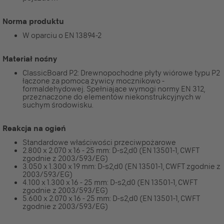
Norma produktu
W oparciu o EN 13894-2
Materiał nośny
ClassicBoard P2: Drewnopochodne płyty wiórowe typu P2
łączone za pomocą żywicy mocznikowo -
formaldehydowej. Spełniające wymogi normy EN 312,
przeznaczone do elementów niekonstrukcyjnych w
suchym środowisku.
Reakcja na ogień
Standardowe właściwości przeciwpożarowe
2.800 x 2.070 x 16 - 25 mm: D-s2,d0 (EN 13501-1, CWFT
zgodnie z 2003/593/EG)
3.050 x 1.300 x 19 mm: D-s2,d0 (EN 13501-1, CWFT zgodnie z
2003/593/EG)
4.100 x 1.300 x 16 - 25 mm: D-s2,d0 (EN 13501-1, CWFT
zgodnie z 2003/593/EG)
5.600 x 2.070 x 16 - 25 mm: D-s2,d0 (EN 13501-1, CWFT
zgodnie z 2003/593/EG)