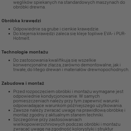
węglików spiekanych na standardowych maszynach do
obróbki drewna.
Obróbka krawędzi
Odpowiednie są grube i cienkie krawędzie.
Do klejenia krawędzi zaleca się kleje topliwe EVA- i PUR-
Hotmelt.
Technologie montażu
Do zastosowania kwalifikują się wszelkie
konwencjonalne złącza, zarówno demontowalne, jak i
trwałe, do litego drewan i materiałów drewnopochodnych.
Zabudowa i montaż
Przed rozpoczęciem obróbki i montażu wymagane jest
odpowiednie kondycjonowanie. W samych
pomieszczeniach należy przy tym zapewnić warunki
odpowiadające warunkom późniejszego użytkowania.
Zawsze należy zwracać uwagę na prawidłową obróbkę i
montaż zgodny z aktualnym stanem techniki.
Szczególnie przy zastosowaniach
wielkopowierzchniowych podczas obróbki i montażu
zwracać uwagę na zgodność kolorystyki i struktur