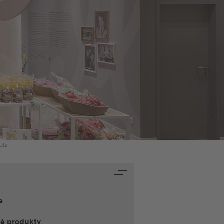
ulz
h
e
té produkty