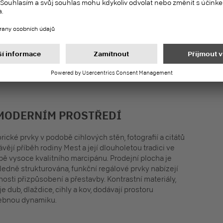
no jemnými růžovými
 vytvářejí teplou a
níky k ponoření se do
© Max Schulz
 MODERNÍM PROSTŘEDÍ
orické prvky v podobě cihlových stěn, fotografií a citátů
ávějí příběh rodiny Mest a její dlouholetou tradici ve
bě vysoce kvalitního marcipánu. Prodejní plocha je
ledně strukturována, funkční regálové prvky nabízejí
osti přizpůsobení a přestavby. Kontrastní materiály,
je dub, dlaždice, cihly a kov, dodávají prostoru
ebnou dynamiku.