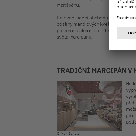
marcipánu.
Barevné ladění obchodu je inspirová
odstíny mandlových květů. Jemné tóny
příjemnou atmosféru, která zve zákaz
světa marcipánu.
TRADIČNÍ MARCIPÁN V
Hist
vypr
výro
přeh
možn
jako 
potř
© Max Schulz