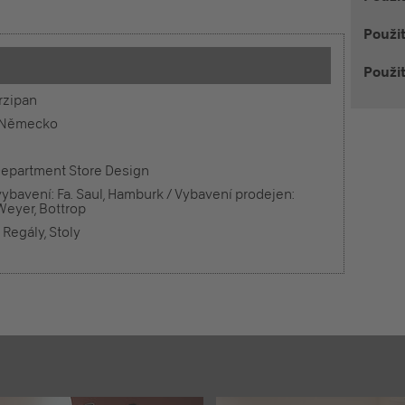
Použi
Použit
rzipan
 Německo
Department Store Design
í vybavení: Fa. Saul, Hamburk / Vybavení prodejen:
eyer, Bottrop
 Regály, Stoly