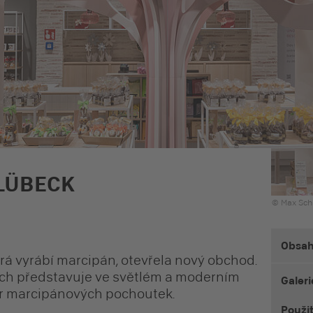
LÜBECK
© Max Sch
Obsa
rá vyrábí marcipán, otevřela nový obchod.
ích představuje ve světlém a moderním
Galeri
ěr marcipánových pochoutek.
Použi