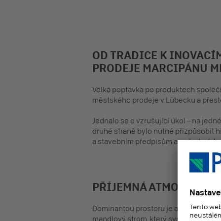
OD TRADICE K INOVACÍ
PRODEJE MARCIPÁNU M
Velká poptávka po produktech společn
městského prodeje v Lübecku a přestě
Jednalo se o vzrušující úkol – na jedné
druhé straně bylo nutné přizpůsobit h
a stavebním předpisům a požadavkům
PŘÍJEMNÁ ATMOSFÉRA 
Dominantou prostoru je abstraktní, té
mandlový strom, který symbolizuje hla