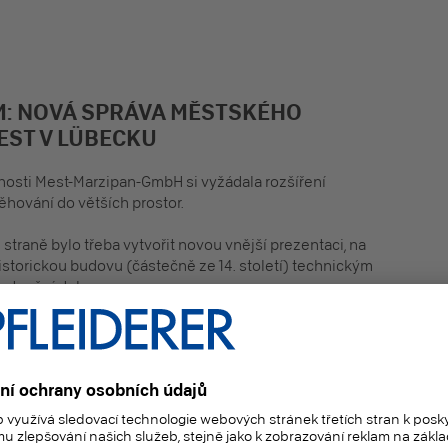
M: NOVÁ SPRÁVA MĚSTSKÉHO
EST V LÜBECKU
osti Mest-Marzipan-GmbH si vyžádala rozšíření
hování do větších prostor.
 straně bylo třeba vytvořit novou vnější prezentaci, na
istorickou budovu (částečně ze 14. století) technickým
 dnešní doby.
V OBCHODĚ S MARCIPÁNEM
měř čtyři metry vysoký
vní ingredienci