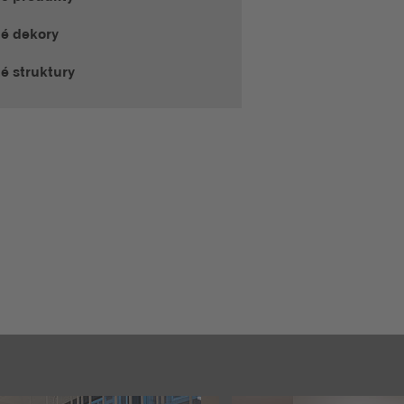
té dekory
é struktury