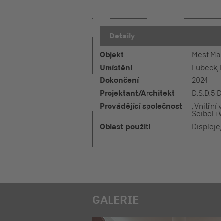
Detaily
Objekt
Mest Ma
Umístění
Lübeck,
Dokončení
2024
Projektant/Architekt
D.S.D.5 
Provádějící společnost
; Vnitřn
Seibel+W
Oblast použití
Displeje,
GALERIE