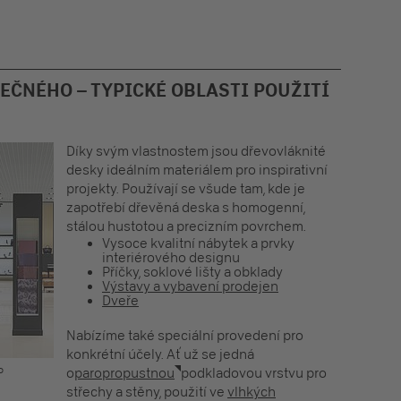
EČNÉHO – TYPICKÉ OBLASTI POUŽITÍ
Díky svým vlastnostem jsou
dřevovláknité
desky
ideálním materiálem pro inspirativní
projekty. Používají se všude tam, kde je
zapotřebí dřevěná deska s homogenní,
stálou hustotou a precizním povrchem.
Vysoce kvalitní nábytek a prvky
interiérového designu
Příčky, soklové lišty a obklady
Výstavy a vybavení prodejen
Dveře
Nabízíme také speciální provedení pro
konkrétní účely. Ať už se jedná
o
o
paropropustnou
podkladovou vrstvu pro
střechy a stěny, použití ve
vlhkých