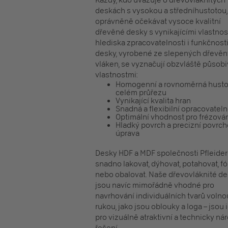
Každý, kdo uvažuje o
dřevovláknitých
deskách
s vysokou a
střední
hustotou,
oprávněně očekávat vysoce kvalitní
dřevěné desky s vynikajícími vlastnos
hlediska zpracovatelnosti i funkčnosti
desky, vyrobené ze slepených dřevě
vláken, se vyznačují obzvláště působ
vlastnostmi:
Homogenní a rovnoměrná husto
celém průřezu
Vynikající kvalita hran
Snadná a flexibilní opracovatel
Optimální vhodnost pro frézová
Hladký povrch a precizní povrc
úprava
Desky
HDF
a
MDF
společnosti Pfleider
snadno lakovat, dýhovat, potahovat, fó
nebo obalovat. Naše
dřevovláknité d
jsou navíc mimořádně vhodné pro
navrhování individuálních tvarů volno
rukou, jako jsou oblouky a loga – jsou 
pro vizuálně atraktivní a technicky ná