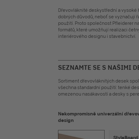
Dřevovláknité
desky
střední a vysoké 
dobrých důvodů, neboť se vyznačují řa
použití. Proto společnost Pfleiderer n
formátů, které umožňují realizaci četn
interiérového designu i stavebnictví.
SEZNAMTE SE S NAŠIMI D
Sortiment dřevovláknitých desek spole
všechna standardní použití: tenké des
omezenou nasákavostí a desky s pere
Nekompromisně univerzální dřevovl
design
StyleBoard