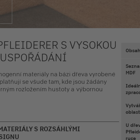
PFLEIDERER S VYSOKOU
Obsa
V USPOŘÁDÁNÍ
Sezna
MDF
mogenní materiály na bázi dřeva vyrobené
platňují se všude tam, kde jsou žádány
Ideáln
ěrným rozložením hustoty a výbornou
zprac
Vytvá
oblas
U dře
MATERIÁLY S ROZSÁHLÝMI
Pfleid
ESIGNU
ruce