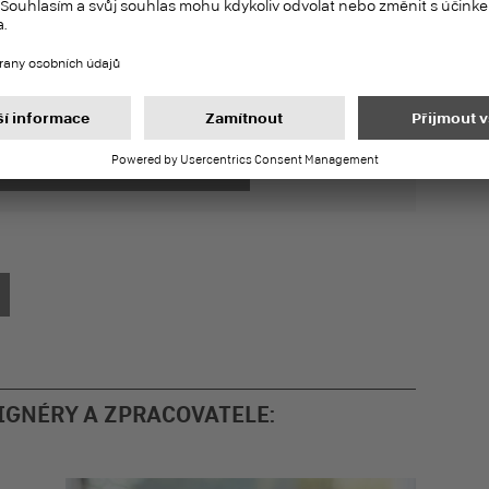
d MDF.RWH
ez formaldehydu klížená vláknitá deska typu
le EN 622-5 jako podklad pro střechu a stěnu.
Dozvědět se víc o StyleBoard MDF.RWH
IGNÉRY A ZPRACOVATELE: