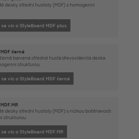
té desky střední hustoty (MDF) s homogenní
Dozvědět se víc o StyleBoard MDF plus
 MDF černá
 černě barvená středně hustá dřevovláknitá deska
ogenní strukturou.
Dozvědět se víc o StyleBoard MDF černá
 MDF.MR
té desky střední hustoty (MDF) s nízkou bobtnavostí
 strukturou.
Dozvědět se víc o StyleBoard MDF.MR