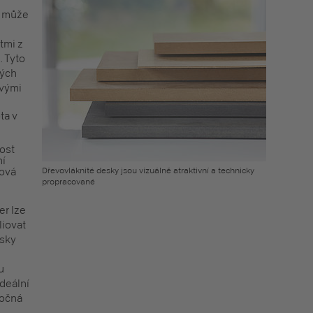
může
tmi z
. Tyto
ných
ivými
ta v
nost
ní
hová
Dřevovláknité desky jsou vizuálně atraktivní a technicky
propracované
er lze
liovat
esky
u
ideální
ročná