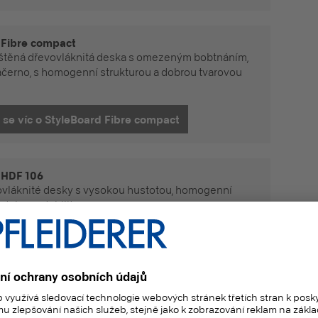
 Fibre compact
štěná dřevovláknitá deska s omezeným bobtnáním,
černo, s homogenní strukturou a dobrou tvarovou
Dozvědět se víc o StyleBoard Fibre compact
 HDF 106
vláknité desky s vysokou hustotou, homogenní
 dobrou stabilitou.
Dozvědět se víc o StyleBoard HDF 106
 dřevovláknitých desek střední hustoty pro střechy