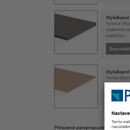
StyleBoard
Vysoce zhu
obarvená na
stabilitou.
StyleBoard
Tenké dřevo
strukturou a
Přirozeně paropropustné: desky ze