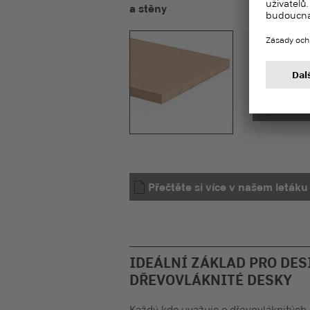
a stěny
StyleBoar
Prodyšná, b
MDF.RWH pod
Přečtěte si více v našem letáku
IDEÁLNÍ ZÁKLAD PRO DES
DŘEVOVLÁKNITÉ DESKY