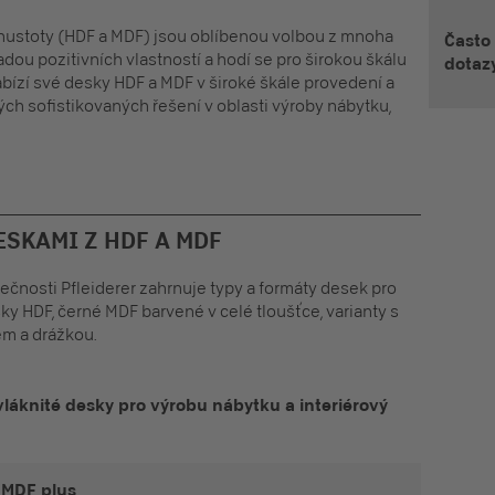
hustoty (
HDF
a
MDF)
jsou oblíbenou volbou z mnoha
Často 
dou pozitivních vlastností a hodí se pro širokou škálu
dotazy
abízí své desky
HDF
a
MDF
v široké škále provedení a
ých sofistikovaných řešení v oblasti výroby nábytku,
ESKAMI Z HDF A MDF
čnosti Pfleiderer zahrnuje typy a formáty desek pro
ky HDF, černé MDF barvené v celé tloušťce, varianty s
m a drážkou.
áknité desky pro výrobu nábytku a interiérový
 MDF plus