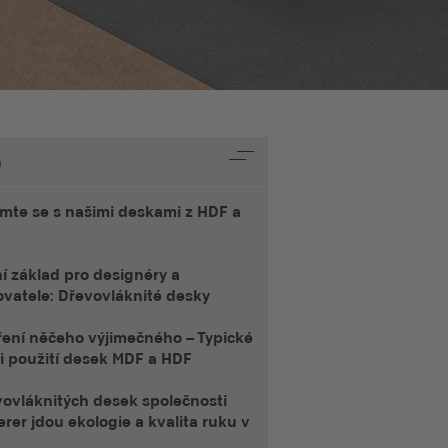
h
mte se s našimi deskami z HDF a
í základ pro designéry a
ovatele: Dřevovláknité desky
ření něčeho výjimečného – Typické
ti použití desek MDF a HDF
vovláknitých desek společnosti
erer jdou ekologie a kvalita ruku v