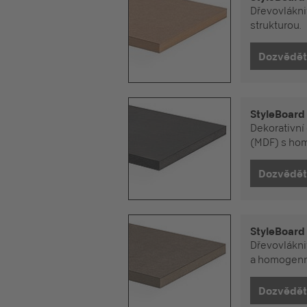
Dřevovlákni
strukturou.
StyleBoard
Dekorativní
(MDF) s hom
StyleBoard
Dřevovlákni
a homogenní