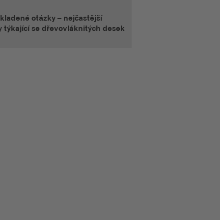
kladené otázky – nejčastější
 týkající se dřevovláknitých desek