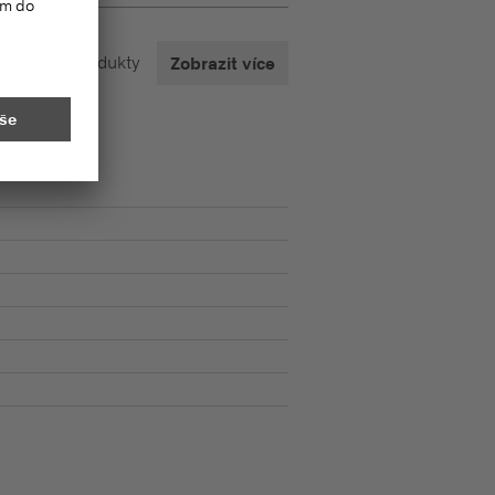
3
z
4296
Produkty
Zobrazit více