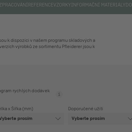
ZPRACOVÁNÍ
REFERENCE
VZORKY
INFORMAČNÍ MATERIÁLY
DO
jsou k dispozici v našem programu skladových a
verzích výrobků ze sortimentu Pfleiderer jsou k
ogram rychlých dodávek
lka x Šířka (mm)
Doporučené užití
Vyberte prosím
Vyberte prosím