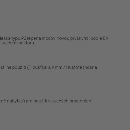
 deska typu P2 lepená močovinovou pryskyřicí podle EN
v suchém sektoru.
sti na použití (Tloušťka: ≥ 9 mm / Hustota (nosná
etně nábytku) pro použití v suchých prostorách