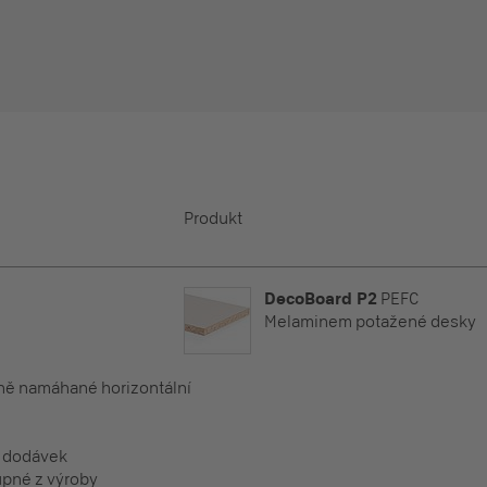
Produkt
DecoBoard P2
PEFC
Melaminem potažené desky
éně namáhané horizontální
h dodávek
pné z výroby