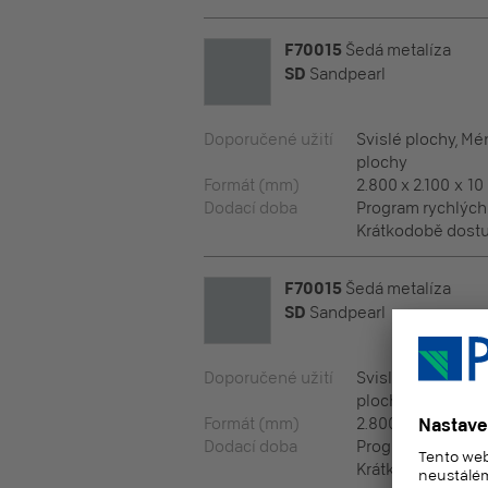
F70015
Šedá metalíza
SD
Sandpearl
Doporučené užití
Svislé plochy, M
plochy
Formát (mm)
2.800 x 2.100 x 10
Dodací doba
Program rychlýc
Krátkodobě dostu
F70015
Šedá metalíza
SD
Sandpearl
Doporučené užití
Svislé plochy, M
plochy
Formát (mm)
2.800 x 2.100 x 12
Dodací doba
Program rychlýc
Krátkodobě dostu