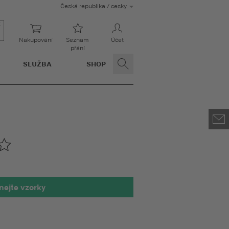
Česká republika / cesky
Nakupování
Seznam
Účet
přání
SLUŽBA
SHOP
nejte vzorky