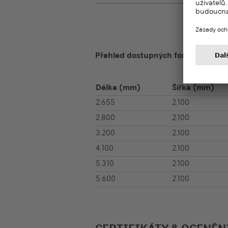
Přehled dostupných formátů
Délka
(mm)
Šířka
(mm)
2.655
2.100
2.800
2.100
3.200
2.100
4.100
2.100
5.310
2.100
5.600
2.100