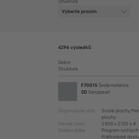
Struktura
Vyberte prosím
4296 výsledků
Dekor
Struktura
F70015
Šedá metalíza
SD
Sandpearl
Doporučené užití
Svislé plochy, M
plochy
Formát (mm)
2.800 x 2.100 x 8
Dodací doba
Program rychlýc
Krátkodobě dostu