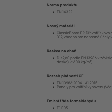
Norma produktu
EN 14322
Nosný materiál
ClassicBoard P2: Dřevotřísková
312, vhodná pro nenosné účely 
Reakce na oheň
D-s2,d0 podle EN 13986 v závislo
deska): ≥ 600 kg/m³)
Rozsah platnosti CE
EN 13986:2004 +A1:2015
Panely pro vnitřní vybavení (vč
Emisní třída formaldehydu
E1 E05