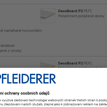
DecoBoard P2
PEFC
Melaminem potažené desky
éně namáhané horizontální
h dodávek
pné z výroby
DecoBoard P2
PEFC
Melaminem potažené desky
éně namáhané horizontální
h dodávek
pné z výroby