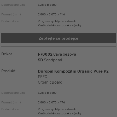
Doporučené užití
Svislé plochy
Formát (mm)
2.800 x 2.070 x 11,6
Dodací doba
Program rychlých dodávek
Krátkodobě dostupné z výroby
Zeptejte se prodejce
Dekor
F70002
Cava béžová
SD
Sandpearl
Produkt
Duropal Kompozitní Organic Pure P2
PEFC
OrganicBoard
Doporučené užití
Svislé plochy
Formát (mm)
2.800 x 2.070 x 17,6
Dodací doba
Program rychlých dodávek
Krátkodobě dostupné z výroby