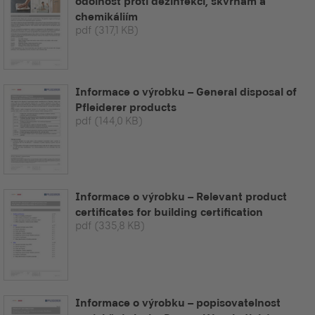
odolnost proti dezinfekci, skvrnám a
chemikáliím
pdf
(317,1 KB)
Informace o výrobku – General disposal of
Pfleiderer products
pdf
(144,0 KB)
Informace o výrobku – Relevant product
certificates for building certification
pdf
(335,8 KB)
Informace o výrobku – popisovatelnost