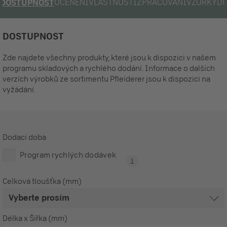
OCENĚNÍ
VLASTNOSTI
ZPRACOVÁNÍ
VZORKY
D
DOSTUPNOST
DOSTUPNOST
Zde najdete všechny produkty, které jsou k dispozici v našem
programu skladových a rychlého dodání. Informace o dalších
verzích výrobků ze sortimentu Pfleiderer jsou k dispozici na
vyžádání.
Dodací doba
Program rychlých dodávek
Celková tloušťka (mm)
Délka x Šířka (mm)