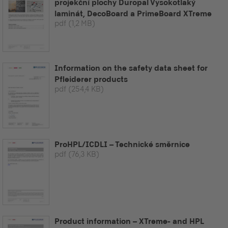
projekční plochy Duropal Vysokotlaký
laminát, DecoBoard a PrimeBoard XTreme
pdf
(1,2 MB)
Information on the safety data sheet for
Pfleiderer products
pdf
(254,4 KB)
ProHPL/ICDLI – Technické směrnice
pdf
(76,3 KB)
Product information – XTreme- and HPL