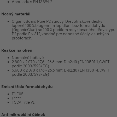
V souladu s EN 13894-2
Nosný materiál
OrganicBoard Pure P2 surový: Dřevotřískové desky
lepené 100 % biogenním lepidlem bez formaldehydu
(OrganicGlue) se 100 % podílem recyklovaného dřeva typu
P2 podle EN 312, vhodné pro nenosné účely v suchých
prostorách.
Reakce na oheň
Normálně hořlavé
2.800 x 2.070 x 17,6 - 26,6 mm: D-s2,d0 (EN 13501-1, CWFT
podle 2003/593/EG)
5.600 x 2.070 x 17,6 - 26,6 mm: D-s2,d0 (EN 13501-1, CWFT
podle 2003/593/EG)
Emisní třída formaldehydu
E1 E05
F****
TSCA Title VI
Antimikrobiální účinek