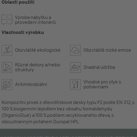
Oblasti použití
Výroba nábytku a
provedení interiérů
Vlastnosti výrobku
Obzvláště ekologické
Obzvláště nízké emise
Různé dekory a/nebo
Snadná údržba
struktury
Vhodné pro styk s
Antimikrobiální
potravinami
Kompozitní prvek z dřevotřískové desky typu P2 podle EN 312, s
100 % biogenním lepidlem bez obsahu formaldehydu
(OrganicGlue) a 100 % podílem recyklovaného dřeva, s
oboustranným potahem Duropal HPL.