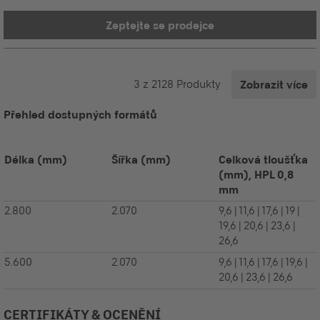
Zeptejte se prodejce
3
z
2128
Produkty
Zobrazit více
Přehled dostupných formátů
Délka
(mm)
Šířka
(mm)
Celková tloušťka
(mm), HPL 0,8
mm
2.800
2.070
9,6 | 11,6 | 17,6 | 19 |
19,6 | 20,6 | 23,6 |
26,6
5.600
2.070
9,6 | 11,6 | 17,6 | 19,6 |
20,6 | 23,6 | 26,6
CERTIFIKÁTY & OCENĚNÍ