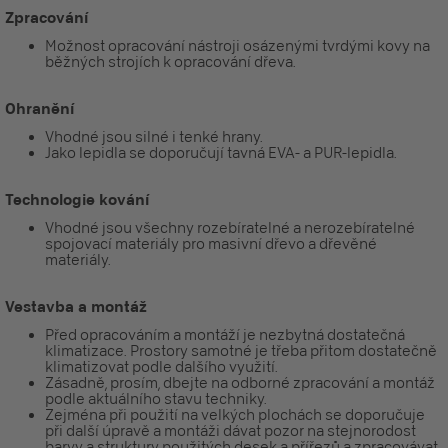
Zpracování
Možnost opracování nástroji osázenými tvrdými kovy na
běžných strojích k opracování dřeva.
Ohranění
Vhodné jsou silné i tenké hrany.
Jako lepidla se doporučují tavná EVA- a PUR-lepidla.
Technologie kování
Vhodné jsou všechny rozebíratelné a nerozebíratelné
spojovací materiály pro masivní dřevo a dřevěné
materiály.
Vestavba a montáž
Před opracováním a montáží je nezbytná dostatečná
klimatizace. Prostory samotné je třeba přitom dostatečně
klimatizovat podle dalšího využití.
Zásadně, prosím, dbejte na odborné zpracování a montáž
podle aktuálního stavu techniky.
Zejména při použití na velkých plochách se doporučuje
při další úpravě a montáži dávat pozor na stejnorodost
barvy a struktury použitých desek a přířezů a zpracovávat