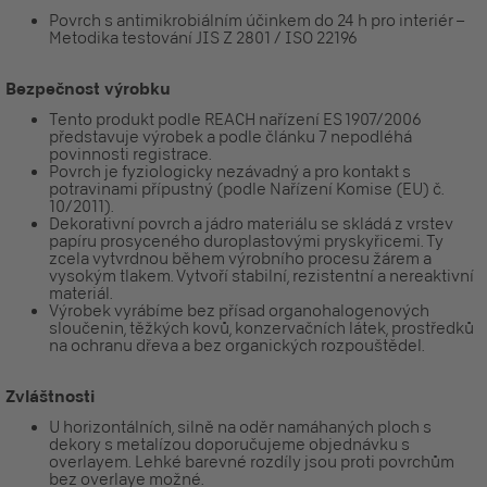
Povrch s antimikrobiálním účinkem do 24 h pro interiér –
Metodika testování JIS Z 2801 / ISO 22196
Bezpečnost výrobku
Tento produkt podle REACH nařízení ES 1907/2006
představuje výrobek a podle článku 7 nepodléhá
povinnosti registrace.
Povrch je fyziologicky nezávadný a pro kontakt s
potravinami přípustný (podle Nařízení Komise (EU) č.
10/2011).
Dekorativní povrch a jádro materiálu se skládá z vrstev
papíru prosyceného duroplastovými pryskyřicemi. Ty
zcela vytvrdnou během výrobního procesu žárem a
vysokým tlakem. Vytvoří stabilní, rezistentní a nereaktivní
materiál.
Výrobek vyrábíme bez přísad organohalogenových
sloučenin, těžkých kovů, konzervačních látek, prostředků
na ochranu dřeva a bez organických rozpouštědel.
Zvláštnosti
U horizontálních, silně na oděr namáhaných ploch s
dekory s metalízou doporučujeme objednávku s
overlayem. Lehké barevné rozdíly jsou proti povrchům
bez overlaye možné.