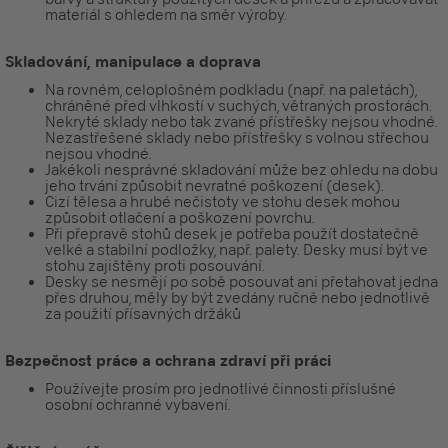
materiál s ohledem na směr výroby.
Skladování, manipulace a doprava
Na rovném, celoplošném podkladu (např. na paletách),
chráněné před vlhkostí v suchých, větraných prostorách.
Nekryté sklady nebo tak zvané přístřešky nejsou vhodné.
Nezastřešené sklady nebo přístřešky s volnou střechou
nejsou vhodné.
Jakékoli nesprávné skladování může bez ohledu na dobu
jeho trvání způsobit nevratné poškození (desek).
Cizí tělesa a hrubé nečistoty ve stohu desek mohou
způsobit otlačení a poškození povrchu.
Při přepravě stohů desek je potřeba použít dostatečně
velké a stabilní podložky, např. palety. Desky musí být ve
stohu zajištěny proti posouvání.
Desky se nesmějí po sobě posouvat ani přetahovat jedna
přes druhou, měly by být zvedány ručně nebo jednotlivě
za použití přísavných držáků
Bezpečnost práce a ochrana zdraví při práci
Používejte prosím pro jednotlivé činnosti příslušné
osobní ochranné vybavení.