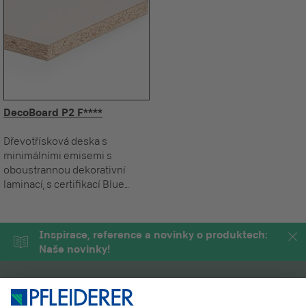
DecoBoard P2 F****
Dřevotřísková deska s
minimálními emisemi s
oboustrannou dekorativní
laminací, s certifikací Blue
Angel.
Inspirace, reference a novinky o produktech:
Naše novinky!