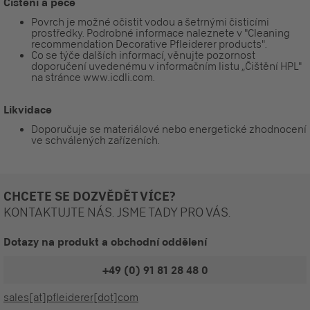
Čištění a péče
Povrch je možné očistit vodou a šetrnými čisticími
prostředky. Podrobné informace naleznete v "Cleaning
recommendation Decorative Pfleiderer products".
Co se týče dalších informací, věnujte pozornost
doporučení uvedenému v informačním listu „Čištění HPL"
na stránce www.icdli.com.
Likvidace
Doporučuje se materiálové nebo energetické zhodnocení
ve schválených zařízeních.
CHCETE SE DOZVĚDĚT VÍCE?
KONTAKTUJTE NÁS. JSME TADY PRO VÁS.
Dotazy na produkt a obchodní oddělení
+49 (0) 91 81 28 48 0
sales[at]pfleiderer[dot]com