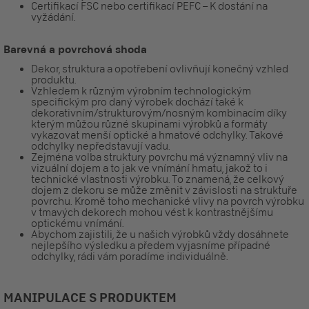
Certifikací FSC nebo certifikací PEFC – K dostání na
vyžádání.
Barevná a povrchová shoda
Dekor, struktura a opotřebení ovlivňují konečný vzhled
produktu.
Vzhledem k různým výrobním technologickým
specifickým pro daný výrobek dochází také k
dekorativním/strukturovým/nosným kombinacím díky
kterým můžou různé skupinami výrobků a formáty
vykazovat menší optické a hmatové odchylky. Takové
odchylky nepředstavují vadu.
Zejména volba struktury povrchu má významný vliv na
vizuální dojem a to jak ve vnímání hmatu, jakož to i
technické vlastnosti výrobku. To znamená, že celkový
dojem z dekoru se může změnit v závislosti na struktuře
povrchu. Kromě toho mechanické vlivy na povrch výrobku
v tmavých dekorech mohou vést k kontrastnějšímu
optickému vnímání.
Abychom zajistili, že u našich výrobků vždy dosáhnete
nejlepšího výsledku a předem vyjasníme případné
odchylky, rádi vám poradíme individuálně.
MANIPULACE S PRODUKTEM