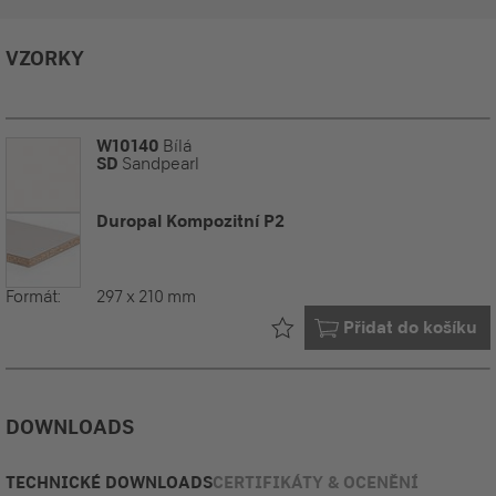
VZORKY
W10140
Bílá
SD
Sandpearl
Duropal Kompozitní P2
Formát:
297 x 210 mm
Již ve vašem
Přidat do košíku
DOWNLOADS
TECHNICKÉ DOWNLOADS
CERTIFIKÁTY & OCENĚNÍ