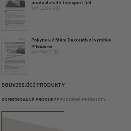
products with transport foil
pdf
(238,6 KB)
Pokyny k čištêní Dekorativní výrobky
Pfleiderer
pdf
(946,3 KB)
SOUVISEJÍCÍ PRODUKTY
KOMBINOVANÉ PRODUKTY
PODOBNÉ PRODUKTY