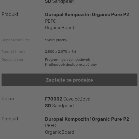
SD
Sandpearl
Produkt
Duropal Kompozitní Organic Pure P2
PEFC
OrganicBoard
Doporučené užití
Svislé plochy
Formát (mm)
2.800 x 2.070 x 9,6
Dodací doba
Program rychlých dodávek
Krátkodobě dostupné z výroby
Zeptejte se prodejce
Dekor
F70002
Cava béžová
SD
Sandpearl
Produkt
Duropal Kompozitní Organic Pure P2
PEFC
OrganicBoard