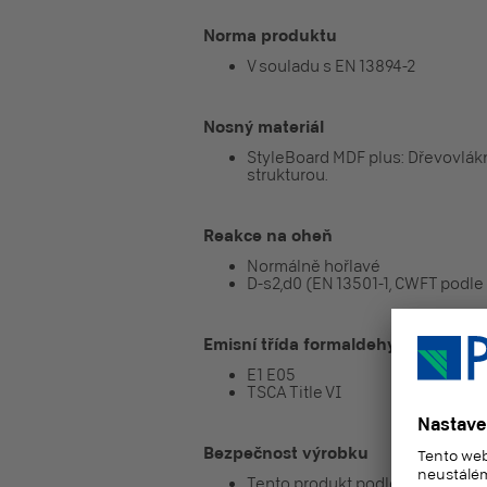
Norma produktu
V souladu s EN 13894-2
Nosný materiál
StyleBoard MDF plus: Dřevovlák
strukturou.
Reakce na oheň
Normálně hořlavé
D-s2,d0 (EN 13501-1, CWFT podl
Emisní třída formaldehydu
E1 E05
TSCA Title VI
Bezpečnost výrobku
Tento produkt podle REACH naří