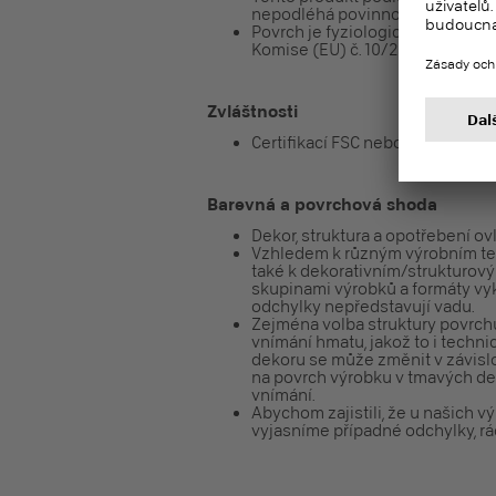
nepodléhá povinnosti registrace
Povrch je fyziologicky nezávadn
Komise (EU) č. 10/2011).
Zvláštnosti
Certifikací FSC nebo certifikací 
Barevná a povrchová shoda
Dekor, struktura a opotřebení ov
Vzhledem k různým výrobním te
také k dekorativním/strukturo
skupinami výrobků a formáty vy
odchylky nepředstavují vadu.
Zejména volba struktury povrchu
vnímání hmatu, jakož to i techn
dekoru se může změnit v závislo
na povrch výrobku v tmavých d
vnímání.
Abychom zajistili, že u našich
vyjasníme případné odchylky, rá