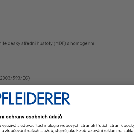
nité desky střední hustoty (MDF) s homogenní
e 2003/593/EG)
zení ES 1907/2006 představuje výrobek a podle článku 7