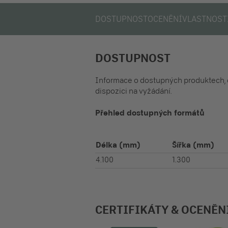
DOSTUPNOST
OCENĚNÍ
VLASTNOST
DOSTUPNOST
Informace o dostupných produktech, 
dispozici na vyžádání.
Přehled dostupných formátů
Délka
(mm)
Šířka
(mm)
4.100
1.300
CERTIFIKÁTY & OCENĚN