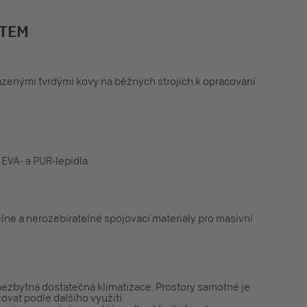
KTEM
ázenými tvrdými kovy na běžných strojích k opracování
 EVA- a PUR-lepidla.
né a nerozebíratelné spojovací materiály pro masivní
nezbytná dostatečná klimatizace. Prostory samotné je
ovat podle dalšího využití.