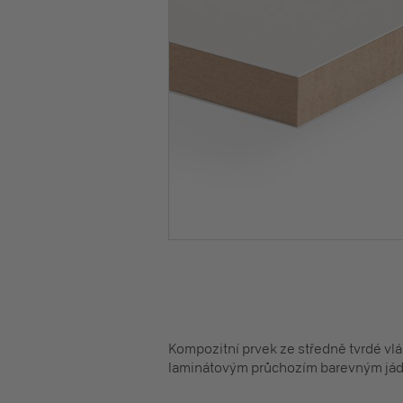
Kompozitní prvek ze středně tvrdé vl
laminátovým průchozím barevným jádre