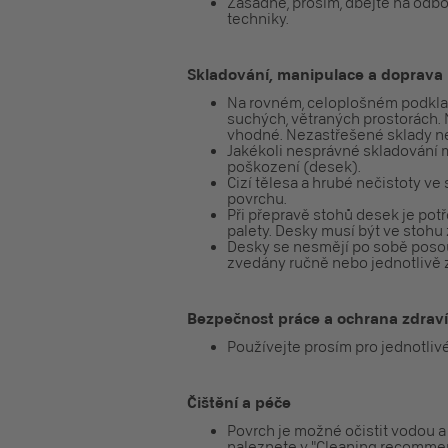
Zásadně, prosím, dbejte na odb
techniky.
Skladování, manipulace a doprava
Na rovném, celoplošném podkladu
suchých, větraných prostorách. 
vhodné. Nezastřešené sklady ne
Jakékoli nesprávné skladování 
poškození (desek).
Cizí tělesa a hrubé nečistoty v
povrchu.
Při přepravě stohů desek je potř
palety. Desky musí být ve stohu 
Desky se nesmějí po sobě posou
zvedány ručně nebo jednotlivě z
Bezpečnost práce a ochrana zdraví 
Používejte prosím pro jednotliv
Čištění a péče
Povrch je možné očistit vodou a
naleznete v "Cleaning recommen