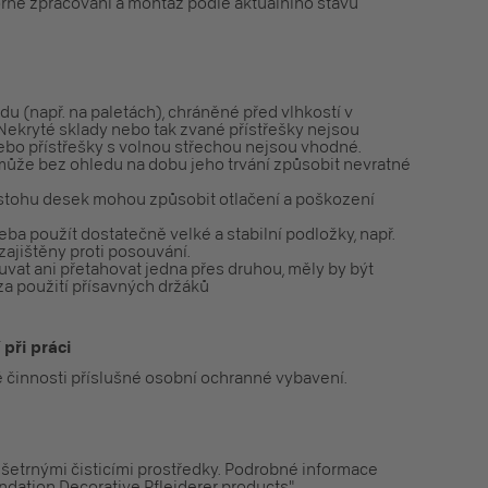
orné zpracování a montáž podle aktuálního stavu
 (např. na paletách), chráněné před vlhkostí v
Nekryté sklady nebo tak zvané přístřešky nejsou
bo přístřešky s volnou střechou nejsou vhodné.
může bez ohledu na dobu jeho trvání způsobit nevratné
e stohu desek mohou způsobit otlačení a poškození
eba použít dostatečně velké a stabilní podložky, např.
zajištěny proti posouvání.
vat ani přetahovat jedna přes druhou, měly by být
a použití přísavných držáků
při práci
é činnosti příslušné osobní ochranné vybavení.
 šetrnými čisticími prostředky. Podrobné informace
dation Decorative Pfleiderer products".