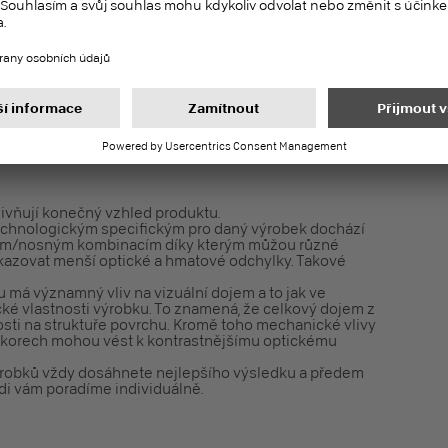
.
ý a pro kontakt s potravinami přípustný (podle Nařízení
PEFC – K dostání na vyžádání.
livňují konečný vzhled produktu.
chnologickým specifickým pro daný výrobek dochází
vým/nosným kombinacím díky kterým můžou různé
kazovat menší optické a hmatové odchylky. Takové
 má významný vliv na vizuální dojem a to jak ve
ické vlastnosti výrobku. To znamená, že celkový dojem z
sti na struktuře povrchu. Kromě toho mechanické vlivy
ekorech mohou vést k kontrastnějšímu optickému
 výrobků vždy dosáhnete nejlepšího výsledku a předem
di vám poradíme individuálně.