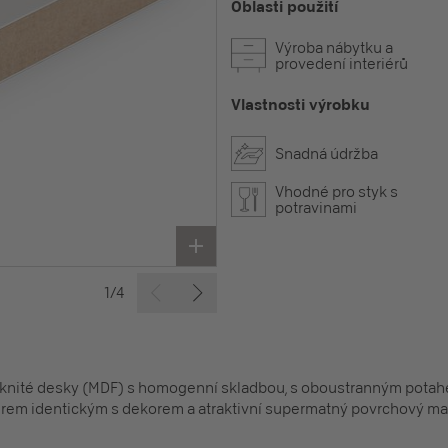
Oblasti použití
Výroba nábytku a
provedení interiérů
Vlastnosti výrobku
Snadná údržba
Vhodné pro styk s
potravinami
1/4
áknité desky (MDF) s homogenní skladbou, s oboustranným potah
m identickým s dekorem a atraktivní supermatný povrchový mater