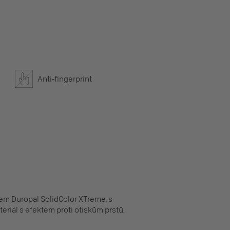
Anti-fingerprint
em Duropal SolidColor XTreme, s
iál s efektem proti otiskům prstů.