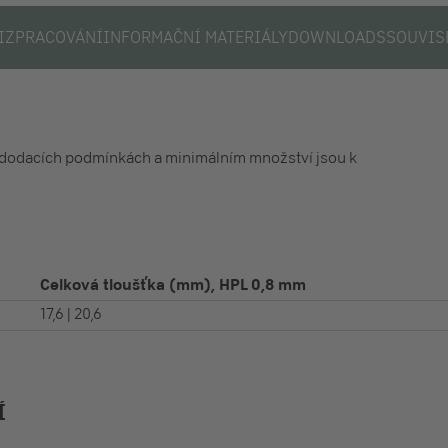
I
ZPRACOVÁNÍ
INFORMAČNÍ MATERIÁLY
DOWNLOADS
SOUVIS
dodacích podmínkách a minimálním množství jsou k
Celková tloušťka (mm), HPL 0,8 mm
17,6 | 20,6
Í