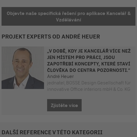
Objevte naše specifická řešení pro aplikace Kancelář &
Vzdělávání
PROJEKT EXPERTS OD ANDRÉ HEUER
„V DOBĚ, KDY JE KANCELÁŘ VÍCE NEŽ
JEN MÍSTEM PRO PRÁCI, JSOU
ZAPOTŘEBÍ KONCEPTY, KTERÉ STAVÍ
ČLOVĚKA DO CENTRA POZORNOSTI.“
André Heuer
jednatel, BOSSE Design Gesellschaft für
innovative Office interiors mbH & Co. KG
Zjistěte více
DALŠÍ REFERENCE V TÉTO KATEGORII