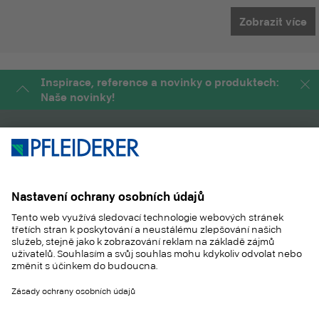
Zobrazit více
Inspirace, reference a novinky o produktech:
Naše novinky!
PRODUKTY
MAGAZÍN
APLIKACE
SLUŽBY
SUSTAINABILITY
KONTAKT
REFERENCES
SHOP