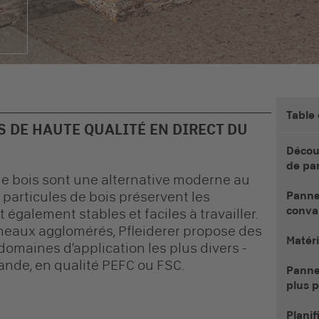
Table
 DE HAUTE QUALITÉ EN DIRECT DU
Décou
de par
e bois sont une alternative moderne au
particules de bois
préservent les
Pannea
convai
 également stables et faciles à travailler.
neaux agglomérés
, Pfleiderer propose des
Matéri
domaines d’application les plus divers -
nde, en qualité PEFC ou FSC.
Pannea
plus 
Planif