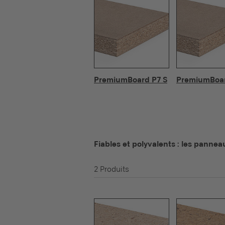
PremiumBoard P7 S
PremiumBoa
Fiables et polyvalents : les pannea
2 Produits