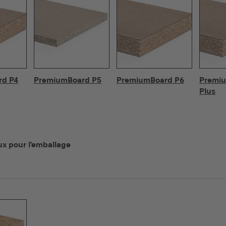
rd P4
PremiumBoard P5
PremiumBoard P6
Premi
Plus
ux pour l'emballage