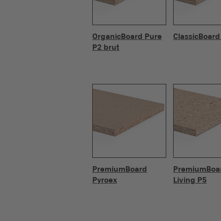
OrganicBoard Pure
ClassicBoard
P2 brut
PremiumBoard
PremiumBoa
Pyroex
Living P5