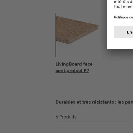
LivingBoard face
contiprotect P7
Durables et très résistants : les p
6 Produits