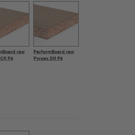
mBoard raw
PerformBoard raw
Cfl P6
Pyroex Dfl P4