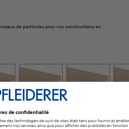
anneaux de particules pour vos constructions en
rd MFP
LivingBoard P4
LivingBoard P5
Living