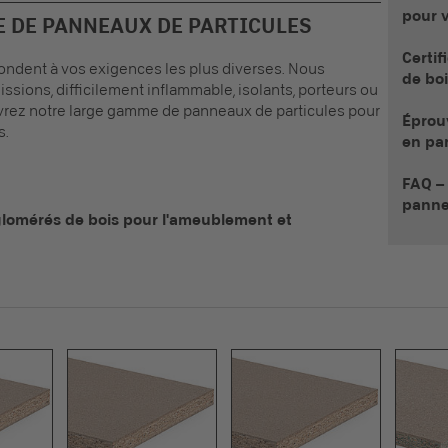
pour v
 DE PANNEAUX DE PARTICULES
Certi
ndent à vos exigences les plus diverses. Nous
de boi
sions, difficilement inflammable, isolants, porteurs ou
uvrez notre large gamme de
panneaux de particules
pour
Éprou
s.
en pa
FAQ – 
panne
glomérés de bois pour l'ameublement et