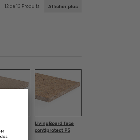
12 de 13 Produits
Afficher plus
Board P7
LivingBoard face
contiprotect P5