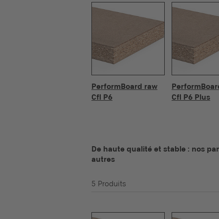
PerformBoard raw
PerformBoar
Cfl P6
Cfl P6 Plus
De haute qualité et stable : nos p
autres
5 Produits