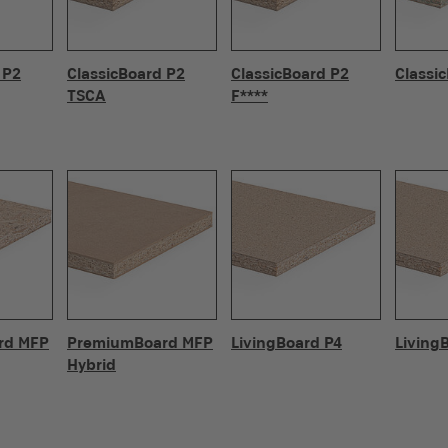
 P2
ClassicBoard P2
ClassicBoard P2
Classi
TSCA
F****
rd MFP
PremiumBoard MFP
LivingBoard P4
Living
Hybrid