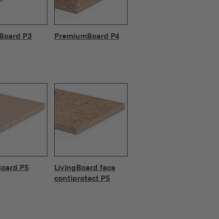
cBoard P3
PremiumBoard P4
Board P5
LivingBoard face
contiprotect P5