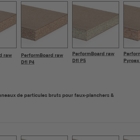
PerformBoard raw
Perfor
d raw
PerformBoard raw
Dfl P5
Pyroex 
Dfl P4
anneaux de particules bruts pour faux-planchers &