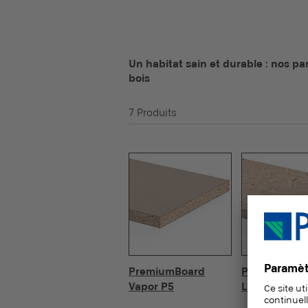
Un habitat sain et durable : nos p
bois
7 Produits
PremiumBoard
PremiumBoa
Vapor P5
Living P5