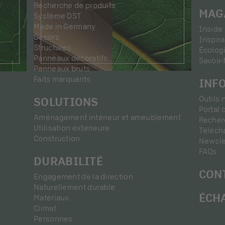
Recherche de produits
MAG
Système DST
Made in Germany
Inside 
Décors
Inspira
Structures
Écolog
Panneaux décoratifs
Savoir-
Panneaux bruts
Faits marquants
INF
Outils
SOLUTIONS
Portal 
Aménagement intérieur et ameublement
Recherc
Utilisation extérieure
Téléch
Construction
Newsle
FAQs
DURABILITÉ
CON
Engagement de la direction
Naturellement durable
ÉCH
Matériaux
Climat
Personnes