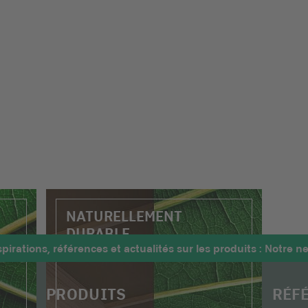
NATURELLEMENT
DURABLE
pirations, références et actualités sur les produits : Notre ne
PRODUITS
RÉF