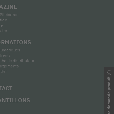
AZINE
Pfleiderer
tion
ie
faire
ORMATIONS
 numériques
clients
he de distributeur
argements
tter
(0)
Votre demande produit
TACT
ANTILLONS