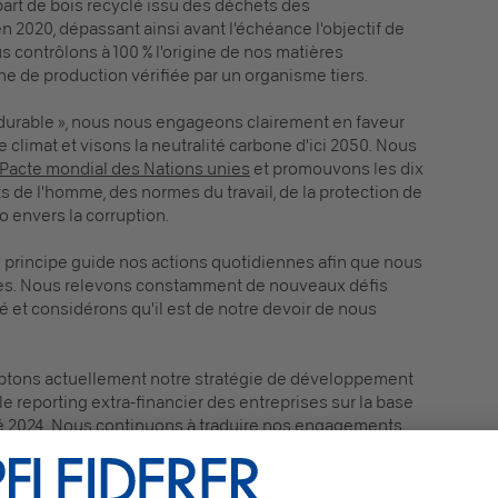
rt de bois recyclé issu des déchets des
 2020, dépassant ainsi avant l'échéance l'objectif de
s contrôlons à 100 % l'origine de nos matières
e de production vérifiée par un organisme tiers.
 durable », nous nous engageons clairement en faveur
le climat et visons la neutralité carbone d'ici 2050. Nous
Pacte mondial des Nations unies
et promouvons les dix
s de l'homme, des normes du travail, de la protection de
o envers la corruption.
ce principe guide nos actions quotidiennes afin que nous
les. Nous relevons constamment de nouveaux défis
é et considérons qu'il est de notre devoir de nous
aptons actuellement notre stratégie de développement
le reporting extra-financier des entreprises sur la base
té 2024. Nous continuons à traduire nos engagements
quantifiables, scientifiquement fondés, et nous nous
ent et de manière transparente de la réalisation de