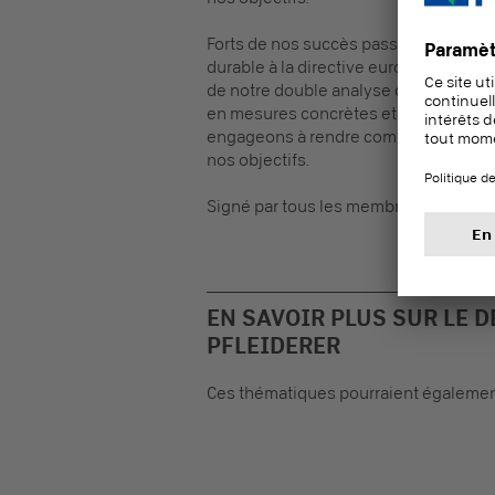
Forts de nos succès passés, nous ad
durable à la directive européenne sur 
de notre double analyse de matériali
en mesures concrètes et en objectifs 
engageons à rendre compte régulièrem
nos objectifs.
Signé par tous les membres de la dire
EN SAVOIR PLUS SUR LE 
PFLEIDERER
Ces thématiques pourraient égalemen