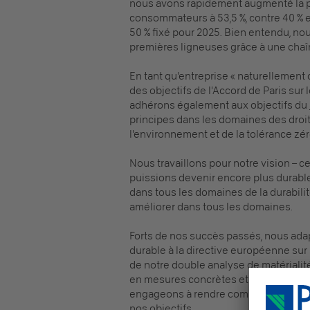
nous avons rapidement augmenté la pa
consommateurs à 53,5 %, contre 40 % en
50 % fixé pour 2025. Bien entendu, nou
premières ligneuses grâce à une chaîn
En tant qu'entreprise « naturellement
des objectifs de l'Accord de Paris sur 
adhérons également aux objectifs du
principes dans les domaines des droit
l'environnement et de la tolérance zér
Nous travaillons pour notre vision – 
puissions devenir encore plus durab
dans tous les domaines de la durabilit
améliorer dans tous les domaines.
Forts de nos succès passés, nous ad
durable à la directive européenne sur 
de notre double analyse de matériali
en mesures concrètes et en objectifs 
engageons à rendre compte régulièrem
nos objectifs.