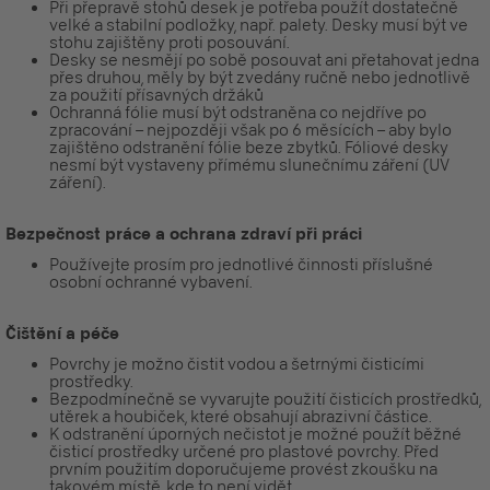
Při přepravě stohů desek je potřeba použít dostatečně
velké a stabilní podložky, např. palety. Desky musí být ve
stohu zajištěny proti posouvání.
Desky se nesmějí po sobě posouvat ani přetahovat jedna
přes druhou, měly by být zvedány ručně nebo jednotlivě
za použití přísavných držáků
Ochranná fólie musí být odstraněna co nejdříve po
zpracování – nejpozději však po 6 měsících – aby bylo
zajištěno odstranění fólie beze zbytků. Fóliové desky
nesmí být vystaveny přímému slunečnímu záření (UV
záření).
Bezpečnost práce a ochrana zdraví při práci
Používejte prosím pro jednotlivé činnosti příslušné
osobní ochranné vybavení.
Čištění a péče
Povrchy je možno čistit vodou a šetrnými čisticími
prostředky.
Bezpodmínečně se vyvarujte použití čisticích prostředků,
utěrek a houbiček, které obsahují abrazivní částice.
K odstranění úporných nečistot je možné použít běžné
čisticí prostředky určené pro plastové povrchy. Před
prvním použitím doporučujeme provést zkoušku na
takovém místě, kde to není vidět.