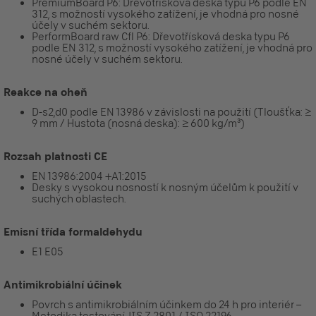
PremiumBoard P6: Dřevotřísková deska typu P6 podle EN
312, s možností vysokého zatížení, je vhodná pro nosné
účely v suchém sektoru.
PerformBoard raw Cfl P6: Dřevotřísková deska typu P6
podle EN 312, s možností vysokého zatížení, je vhodná pro
nosné účely v suchém sektoru.
Reakce na oheň
D-s2,d0 podle EN 13986 v závislosti na použití (Tloušťka: ≥
9 mm / Hustota (nosná deska): ≥ 600 kg/m³)
Rozsah platnosti CE
EN 13986:2004 +A1:2015
Desky s vysokou nosností k nosným účelům k použití v
suchých oblastech.
Emisní třída formaldehydu
E1 E05
Antimikrobiální účinek
Povrch s antimikrobiálním účinkem do 24 h pro interiér –
Metodika testování JIS Z 2801 / ISO 22196