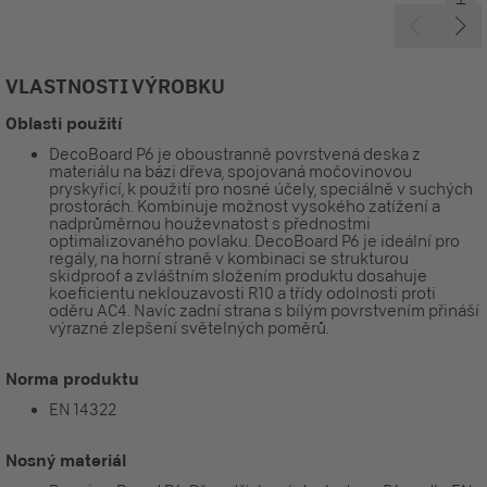
VLASTNOSTI VÝROBKU
Oblasti použití
DecoBoard P6 je oboustranně povrstvená deska z
materiálu na bázi dřeva, spojovaná močovinovou
pryskyřicí, k použití pro nosné účely, speciálně v suchých
prostorách. Kombinuje možnost vysokého zatížení a
nadprůměrnou houževnatost s přednostmi
optimalizovaného povlaku. DecoBoard P6 je ideální pro
regály, na horní straně v kombinaci se strukturou
skidproof a zvláštním složením produktu dosahuje
koeficientu neklouzavosti R10 a třídy odolnosti proti
oděru AC4. Navíc zadní strana s bílým povrstvením přináší
výrazné zlepšení světelných poměrů.
Norma produktu
EN 14322
Nosný materiál