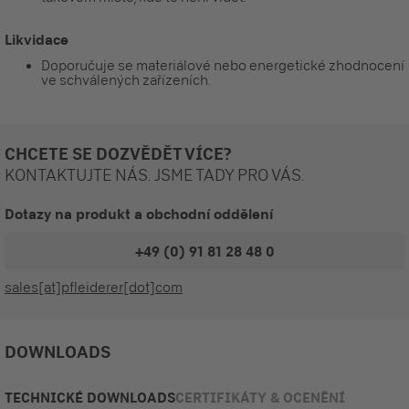
Likvidace
Doporučuje se materiálové nebo energetické zhodnocení
ve schválených zařízeních.
CHCETE SE DOZVĚDĚT VÍCE?
KONTAKTUJTE NÁS. JSME TADY PRO VÁS.
Dotazy na produkt a obchodní oddělení
+49 (0) 91 81 28 48 0
sales[at]pfleiderer[dot]com
DOWNLOADS
TECHNICKÉ DOWNLOADS
CERTIFIKÁTY & OCENĚNÍ