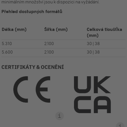
minimálním množství jsou k dispozici na vyžádání.
Přehled dostupných formátů
Délka
(mm)
Šířka
(mm)
Celková tloušťka
(mm)
5.310
2.100
30 | 38
5.600
2.100
30 | 38
CERTIFIKÁTY & OCENĚNÍ