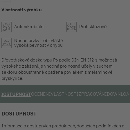
Vlastnosti výrobku
Antimikrobiální
Protiskluzové
Nosné prvky – obzvláště
vysoká pevnost v ohybu
Dřevotřísková deska typu P6 podle DIN EN 312, s možností
vysokého zatížení, je vhodná pro nosné účely v suchém
sektoru, oboustranně opatřená povlakem z melaminové
pryskyřice.
OCENĚNÍ
VLASTNOSTI
ZPRACOVÁNÍ
DOWNLOA
DOSTUPNOST
DOSTUPNOST
Informace o dostupných produktech, dodacích podmínkách a