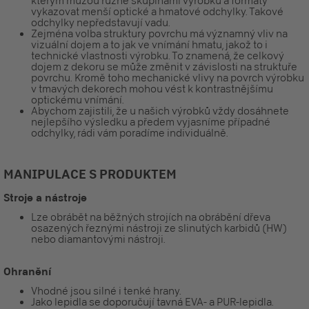
kterým můžou různé skupinami výrobků a formáty
vykazovat menší optické a hmatové odchylky. Takové
odchylky nepředstavují vadu.
Zejména volba struktury povrchu má významný vliv na
vizuální dojem a to jak ve vnímání hmatu, jakož to i
technické vlastnosti výrobku. To znamená, že celkový
dojem z dekoru se může změnit v závislosti na struktuře
povrchu. Kromě toho mechanické vlivy na povrch výrobku
v tmavých dekorech mohou vést k kontrastnějšímu
optickému vnímání.
Abychom zajistili, že u našich výrobků vždy dosáhnete
nejlepšího výsledku a předem vyjasníme případné
odchylky, rádi vám poradíme individuálně.
MANIPULACE S PRODUKTEM
Stroje a nástroje
Lze obrábět na běžných strojích na obrábění dřeva
osazených řeznými nástroji ze slinutých karbidů (HW)
nebo diamantovými nástroji.
Ohranění
Vhodné jsou silné i tenké hrany.
Jako lepidla se doporučují tavná EVA- a PUR-lepidla.