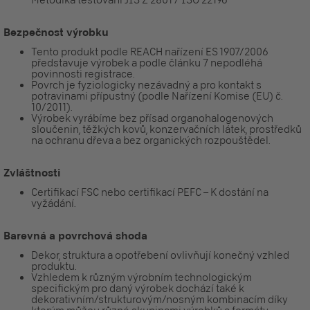
Bezpečnost výrobku
Tento produkt podle REACH nařízení ES 1907/2006
představuje výrobek a podle článku 7 nepodléhá
povinnosti registrace.
Povrch je fyziologicky nezávadný a pro kontakt s
potravinami přípustný (podle Nařízení Komise (EU) č.
10/2011).
Výrobek vyrábíme bez přísad organohalogenových
sloučenin, těžkých kovů, konzervačních látek, prostředků
na ochranu dřeva a bez organických rozpouštědel.
Zvláštnosti
Certifikací FSC nebo certifikací PEFC – K dostání na
vyžádání.
Barevná a povrchová shoda
Dekor, struktura a opotřebení ovlivňují konečný vzhled
produktu.
Vzhledem k různým výrobním technologickým
specifickým pro daný výrobek dochází také k
dekorativním/strukturovým/nosným kombinacím díky