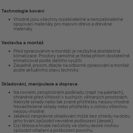
Technologie kování
Vhodné jsou všechny rozebíratelné a nerozebíratelné
spojovací materiály pro masivní dřevo a dřevěné
materiály.
Vestavba a montáž
Před opracováním a montáží je nezbytná dostatečná
klimatizace. Prostory samotné je třeba přitom dostatečně
klimatizovat podle dalšího využití.
Zásadně, prosím, dbejte na odborné zpracování a montáž
podle aktuálního stavu techniky.
Skladování, manipulace a doprava
Na rovném, celoplošném podkladu (např. na paletách),
chráněné před vlhkostí v suchých, větraných prostorách.
Nekryté sklady nebo tak zvané přístřešky nejsou vhodné.
Nezastřešené sklady nebo přístřešky s volnou střechou
nejsou vhodné.
Jakékoli nesprávné skladování může bez ohledu na dobu
jeho trvání způsobit nevratné poškození (desek).
Cizí tělesa a hrubé nečistoty ve stohu desek mohou
způsobit otlačení a poškození povrchu.