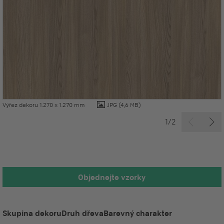
Výřez dekoru 1.270 x 1.270 mm
JPG
(4,6 MB)
1/2
Objednejte vzorky
Skupina dekoru
Druh dřeva
Barevný charakter