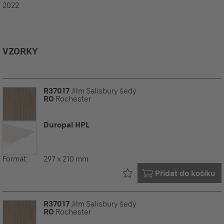
2022
VZORKY
R37017
Jilm Salisbury šedý
RO
Rochester
Duropal HPL
Formát:
297 x 210 mm
Již ve vašem
Přidat do košíku
R37017
Jilm Salisbury šedý
RO
Rochester