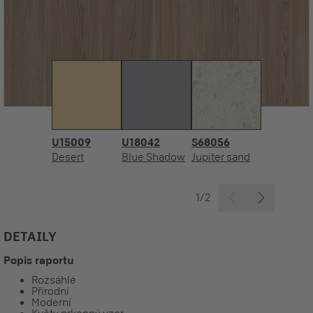
U15009
U18042
S68056
Desert
Blue Shadow
Jupiter sand
1/2
DETAILY
Popis raportu
Rozsáhlé
Přírodní
Moderní