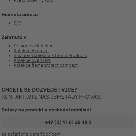
Květy prkenný vzor
Hodnota odrazu
0,19
Zahrnuto v
Designová kolekce
Kolekce Express
Skladová kolekce XTreme Products
Kolekce dveří HPL
Kolekce flameprotect compact
CHCETE SE DOZVĚDĚT VÍCE?
KONTAKTUJTE NÁS. JSME TADY PRO VÁS.
Dotazy na produkt a obchodní oddělení
+49 (0) 91 81 28 48 0
sales[at]pfleiderer[dot]com