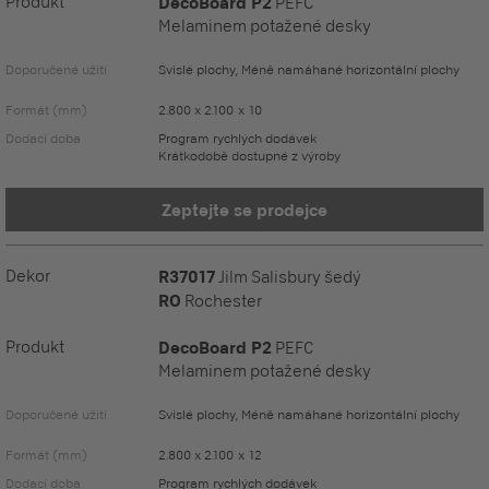
Produkt
DecoBoard P2
PEFC
Melaminem potažené desky
Doporučené užití
Svislé plochy, Méně namáhané horizontální plochy
Formát (mm)
2.800 x 2.100 x 10
Dodací doba
Program rychlých dodávek
Krátkodobě dostupné z výroby
Zeptejte se prodejce
Dekor
R37017
Jilm Salisbury šedý
RO
Rochester
Produkt
DecoBoard P2
PEFC
Melaminem potažené desky
Doporučené užití
Svislé plochy, Méně namáhané horizontální plochy
Formát (mm)
2.800 x 2.100 x 12
Dodací doba
Program rychlých dodávek