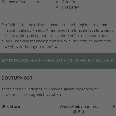
Imitace dřeva
Jilm
Střední
Hra barev
Perfektní přechod od rustikálních k ušlechtilejším dřevinám –
jilm polní Salisbury šedý. V harmonickém tmavém odstínu barvy
ořechu se jilm polní prezentuje velmi svěže a jako výrazově
silný. Díky svým měkkým přechodům je univerzálně využitelný
pro vybavení kuchyní i interiérů.
VHODNÉ DEKORY
DETAILY
REFERENCE
VZORKY
DOSTUPNOST
DOSTUPNOST
Tento dekor je k dispozici v následujících povrchových
strukturách a kategoriích výrobků:
Struktura
Vysokotlaký laminát
P
(HPL)