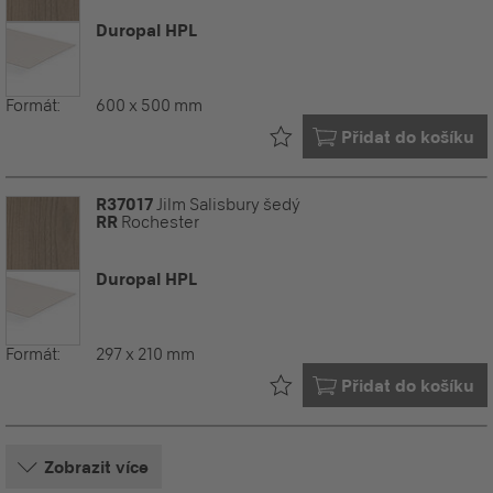
Duropal HPL
Formát:
600 x 500 mm
Již ve vašem
Přidat do košíku
R37017
Jilm Salisbury šedý
RR
Rochester
Duropal HPL
Formát:
297 x 210 mm
Již ve vašem
Přidat do košíku
Zobrazit více