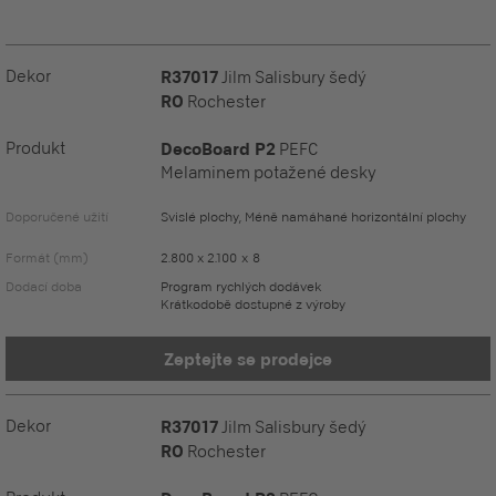
Dekor
R37017
Jilm Salisbury šedý
RO
Rochester
Produkt
DecoBoard P2
PEFC
Melaminem potažené desky
Doporučené užití
Svislé plochy, Méně namáhané horizontální plochy
Formát (mm)
2.800 x 2.100 x 8
Dodací doba
Program rychlých dodávek
Krátkodobě dostupné z výroby
Zeptejte se prodejce
Dekor
R37017
Jilm Salisbury šedý
RO
Rochester