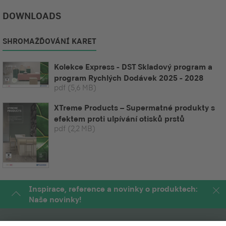
DOWNLOADS
SHROMAŽĎOVÁNÍ KARET
Kolekce Express - DST Skladový program a
program Rychlých Dodávek 2025 - 2028
pdf
(5,6 MB)
XTreme Products – Supermatné produkty s
efektem proti ulpívání otisků prstů
pdf
(2,2 MB)
Inspirace, reference a novinky o produktech:
Naše novinky!