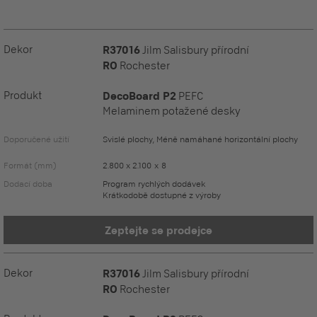
Dekor
R37016
Jilm Salisbury přírodní
RO
Rochester
Produkt
DecoBoard P2
PEFC
Melaminem potažené desky
Doporučené užití
Svislé plochy, Méně namáhané horizontální plochy
Formát (mm)
2.800 x 2.100 x 8
Dodací doba
Program rychlých dodávek
Krátkodobě dostupné z výroby
Zeptejte se prodejce
Dekor
R37016
Jilm Salisbury přírodní
RO
Rochester