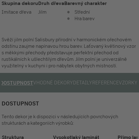
Skupina dekoru
Druh dřeva
Barevný charakter
Imitace dřeva
Jilm
Střední
Hra barev
Svěží jilm polní Salisbury přírodní v harmonickém ořechovém
odstínu zaujme napínavou hrou barev. Laťovaný květinový vzor
s měkkými přechody představuje perfektní přechod od
rustikálních k ušlechtilým dřevům. Jilm polní je univerzálně
využitelný v kuchyni i pro nábytek obytných místností.
VHODNÉ DEKORY
DETAILY
REFERENCE
VZORKY
DOSTUPNOST
DOSTUPNOST
Tento dekor je k dispozici v následujících povrchových
strukturách a kategoriích výrobků:
Struktura
Vysokotlaký laminát
Přímo la