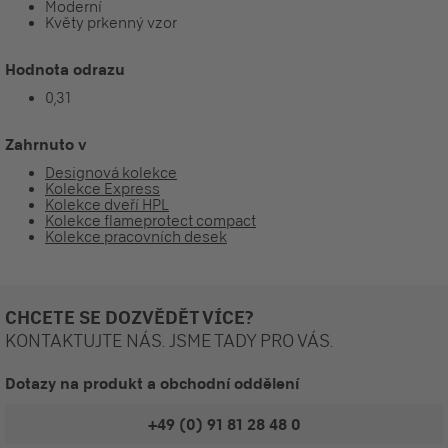
Moderní
Květy prkenný vzor
Hodnota odrazu
0,31
Zahrnuto v
Designová kolekce
Kolekce Express
Kolekce dveří HPL
Kolekce flameprotect compact
Kolekce pracovních desek
CHCETE SE DOZVĚDĚT VÍCE?
KONTAKTUJTE NÁS. JSME TADY PRO VÁS.
Dotazy na produkt a obchodní oddělení
+49 (0) 91 81 28 48 0