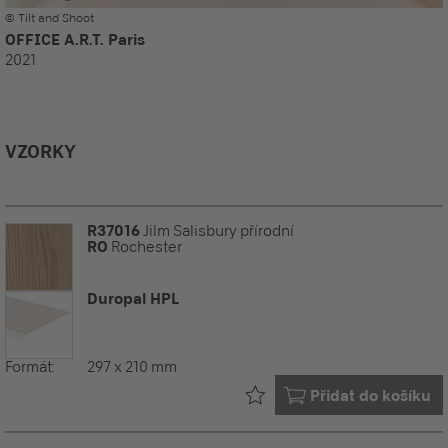
© Tilt and Shoot
OFFICE A.R.T. Paris
2021
VZORKY
R37016
Jilm Salisbury přírodní
RO
Rochester
Duropal HPL
Formát:
297 x 210 mm
Již ve vašem
Přidat do košíku