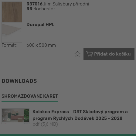
R37016
Jilm Salisbury přírodní
RR
Rochester
Duropal HPL
Formát:
600 x 500 mm
Již ve vašem
Přidat do košíku
DOWNLOADS
SHROMAŽĎOVÁNÍ KARET
Kolekce Express - DST Skladový program a
program Rychlých Dodávek 2025 - 2028
pdf
(5,6 MB)