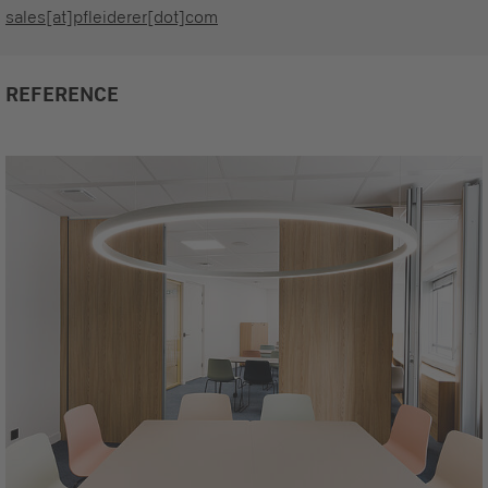
sales[at]pfleiderer[dot]com
REFERENCE