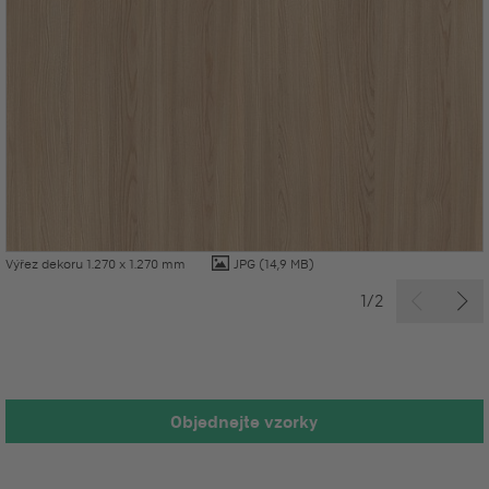
Výřez dekoru 1.270 x 1.270 mm
JPG
(14,9 MB)
1/2
Objednejte vzorky