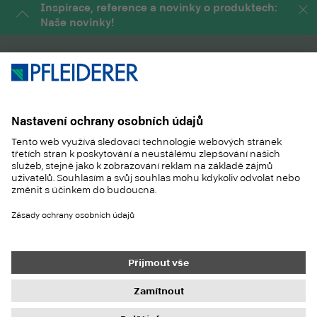
Inspirace, reference a novinky o produktech:
Naše novinky!
PRODUKTY
MAGAZÍN
APLIKACE
SLUŽBY
SUSTAINABILITY
KONTAKT
REFERENCES
SHOP
Kontakt
Nákup
Tiráž
Nastavení ochrany dat
Ochrana dat
Informační povinnosti
Všeobecné obchodní podmínky
Newsletter