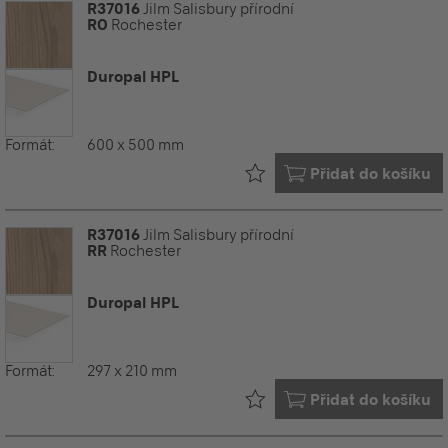
R37016
Jilm Salisbury přírodní
RO
Rochester
Duropal HPL
Formát:
600 x 500 mm
Již ve vašem
Přidat do košíku
R37016
Jilm Salisbury přírodní
RR
Rochester
Duropal HPL
Formát:
297 x 210 mm
Již ve vašem
Přidat do košíku