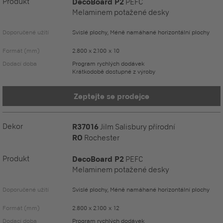
Produkt
DecoBoard P2
PEFC
Melaminem potažené desky
Doporučené užití
Svislé plochy, Méně namáhané horizontální plochy
Formát (mm)
2.800 x 2.100 x 10
Dodací doba
Program rychlých dodávek
Krátkodobě dostupné z výroby
Zeptejte se prodejce
Dekor
R37016
Jilm Salisbury přírodní
RO
Rochester
Produkt
DecoBoard P2
PEFC
Melaminem potažené desky
Doporučené užití
Svislé plochy, Méně namáhané horizontální plochy
Formát (mm)
2.800 x 2.100 x 12
Dodací doba
Program rychlých dodávek