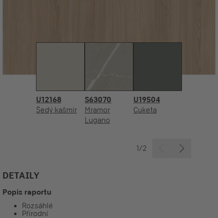
U12168
S63070
U19504
Šedý kašmír
Mramor
Cuketa
Lugano
1/2
DETAILY
Popis raportu
Rozsáhlé
Přírodní