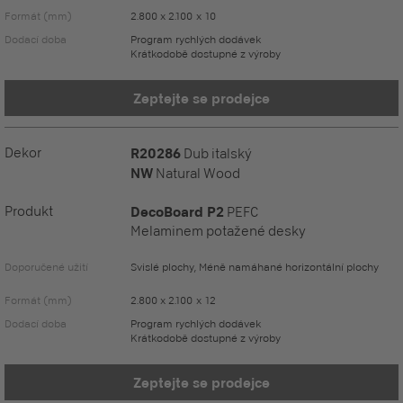
Formát (mm)
2.800 x 2.100 x 10
Dodací doba
Program rychlých dodávek
Krátkodobě dostupné z výroby
Zeptejte se prodejce
Dekor
R20286
Dub italský
NW
Natural Wood
Produkt
DecoBoard P2
PEFC
Melaminem potažené desky
Doporučené užití
Svislé plochy, Méně namáhané horizontální plochy
Formát (mm)
2.800 x 2.100 x 12
Dodací doba
Program rychlých dodávek
Krátkodobě dostupné z výroby
Zeptejte se prodejce