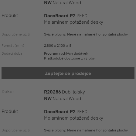
NW
Natural Wood
Produkt
DecoBoard P2
PEFC
Melaminem potažené desky
Doporučené užití
Svislé plochy, Méně namáhané horizontální plochy
Formát (mm)
2.800 x 2.100 x 8
Dodací doba
Program rychlých dodávek
Krátkodobě dostupné z výroby
Zeptejte se prodejce
Dekor
R20286
Dub italský
NW
Natural Wood
Produkt
DecoBoard P2
PEFC
Melaminem potažené desky
Doporučené užití
Svislé plochy, Méně namáhané horizontální plochy