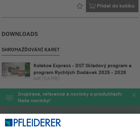
Již ve vašem
Přidat do košíku
DOWNLOADS
SHROMAŽĎOVÁNÍ KARET
Kolekce Express - DST Skladový program a
program Rychlých Dodávek 2025 - 2028
pdf
(5,6 MB)
Inspirace, reference a novinky o produktech:
Naše novinky!