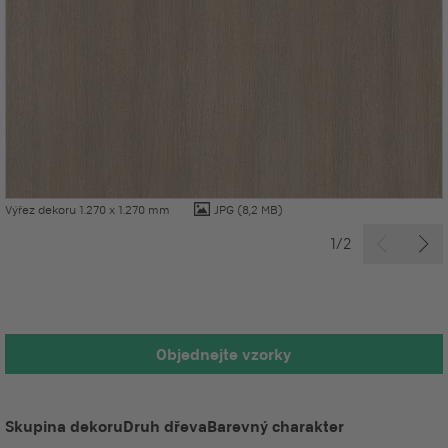
Výřez dekoru 1.270 x 1.270 mm
JPG
(8,2 MB)
1/2
Objednejte vzorky
Skupina dekoru
Druh dřeva
Barevný charakter