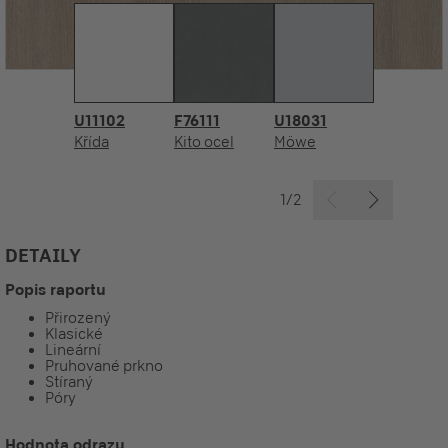
U11102
F76111
U18031
Křída
Kito ocel
Möwe
1/2
DETAILY
Popis raportu
Přirozený
Klasické
Lineární
Pruhované prkno
Stíraný
Póry
Hodnota odrazu