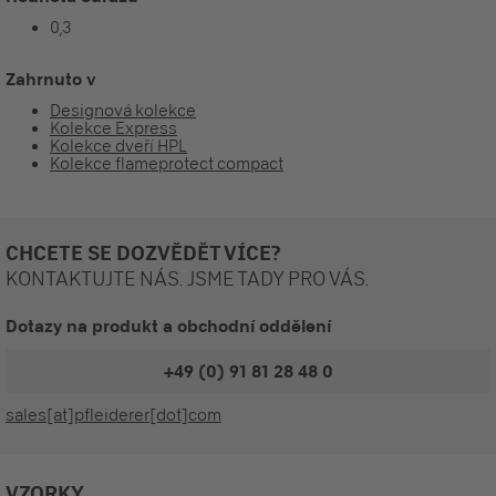
0,3
Zahrnuto v
Designová kolekce
Kolekce Express
Kolekce dveří HPL
Kolekce flameprotect compact
CHCETE SE DOZVĚDĚT VÍCE?
KONTAKTUJTE NÁS. JSME TADY PRO VÁS.
Dotazy na produkt a obchodní oddělení
+49 (0) 91 81 28 48 0
sales[at]pfleiderer[dot]com
VZORKY