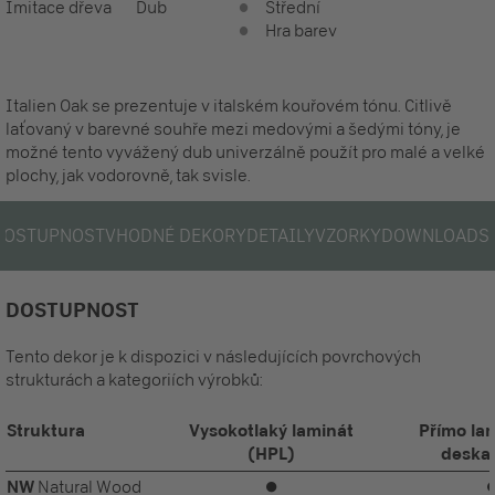
Imitace dřeva
Dub
Střední
Hra barev
Italien Oak se prezentuje v italském kouřovém tónu. Citlivě
laťovaný v barevné souhře mezi medovými a šedými tóny, je
možné tento vyvážený dub univerzálně použít pro malé a velké
plochy, jak vodorovně, tak svisle.
DOSTUPNOST
VHODNÉ DEKORY
DETAILY
VZORKY
DOWNLOADS
DOSTUPNOST
Tento dekor je k dispozici v následujících povrchových
strukturách a kategoriích výrobků:
Struktura
Vysokotlaký laminát
Přímo la
(HPL)
deska
NW
Natural Wood
⏺