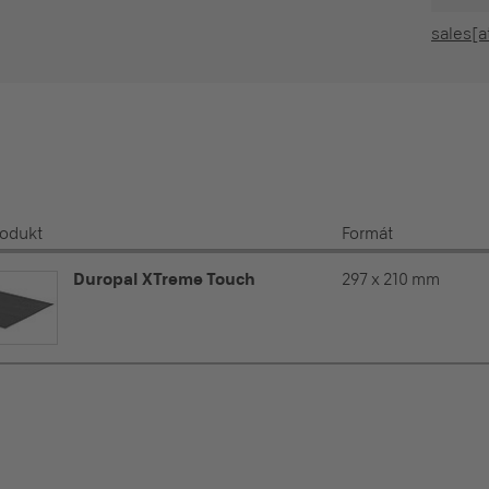
sales[a
rodukt
Formát
Duropal XTreme Touch
297 x 210 mm