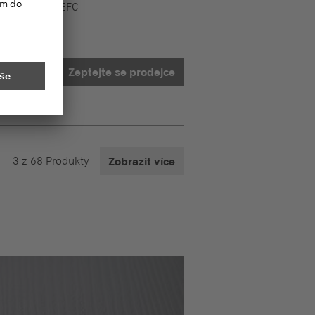
 Touch P2
PEFC
Zeptejte se prodejce
3
z
68
Produkty
Zobrazit více