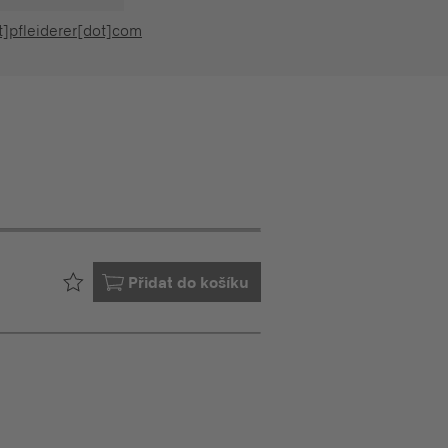
t]pfleiderer[dot]com
Již ve vašem
Přidat do košíku