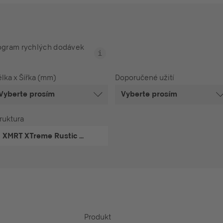
ogram rychlých dodávek
lka x Šířka (mm)
Doporučené užití
Vyberte prosím
Vyberte prosím
ruktura
XMRT
XTreme Rustic Wood
Produkt