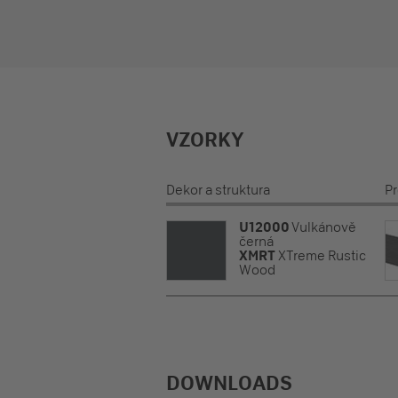
VZORKY
Dekor a struktura
P
U12000
Vulkánově
černá
XMRT
XTreme Rustic
Wood
DOWNLOADS