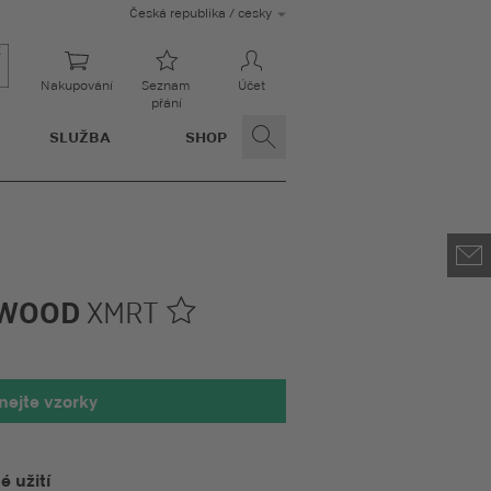
Česká republika / cesky
Nakupování
Seznam
Účet
přání
SLUŽBA
SHOP
 WOOD
XMRT
nejte vzorky
 užití