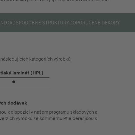
NLOADS
PODOBNÉ STRUKTURY
DOPORUČENÉ DEKORY
v následujících kategoriích výrobků:
tlaký laminát (HPL)
⏺
lých dodávek
jsou k dispozici v našem programu skladových a
verzích výrobků ze sortimentu Pfleiderer jsou k