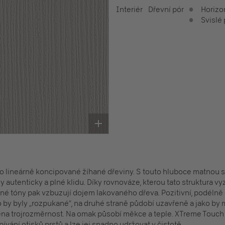
Interiér
Dřevní pór
Horizo
Svislé
o lineárně koncipované žíhané dřeviny. S touto hluboce matnou s
y autenticky a plné klidu. Díky rovnováze, kterou tato struktura v
vné tóny pak vzbuzují dojem lakovaného dřeva. Pozitivní, podélně
by byly „rozpukané“, na druhé straně půdobí uzavřeně a jako by 
něna trojrozměrnost. Na omak působí měkce a teple. XTreme Touch R
pívání otisků prstů a lze jej snadno udržovat v čistotě.