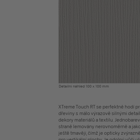
Detailní náhled 100 x 100 mm
XTreme Touch RT se perfektně hodí pr
dřeviny s málo výrazově silnými detail
dekory materiálů a textilu. Jednobare
straně lemovány nerovnoměrně a jako 
ještě tmavěji, čímž je opticky zvýraz
pro vertikální plochy. Je odolný vůči ul