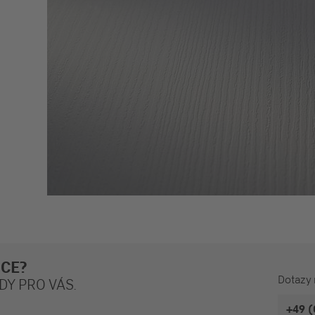
ÍCE?
Dotazy 
DY PRO VÁS.
+49 (