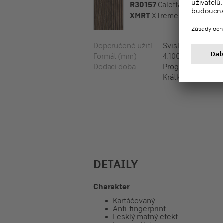
R30157
Caletta
XMRT
XTreme Rustic Wood
Doporučené užití
Svislé plochy, Ho
Formát (mm)
4.100 x 1.300 x 17,
Dodací doba
Program rychlýc
Krátkodobě dostu
DETAILY
Charakter
Kartáčovaný
Anti-fingerprint
Lesklý matný efekt