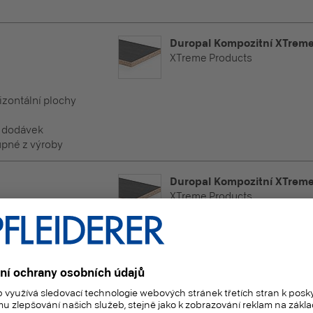
Duropal Kompozitní XTreme
XTreme Products
rizontální plochy
h dodávek
pné z výroby
Duropal Kompozitní XTreme
XTreme Products
rizontální plochy
h dodávek
pné z výroby