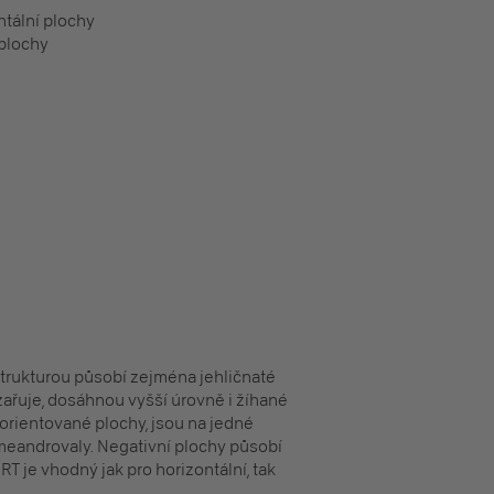
ntální plochy
 plochy
trukturou působí zejména jehličnaté
yzařuje, dosáhnou vyšší úrovně i žíhané
 orientované plochy, jsou na jedné
meandrovaly. Negativní plochy působí
T je vhodný jak pro horizontální, tak