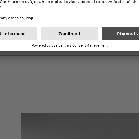
Duropal Kompozitní XTreme
XTreme Products
rizontální plochy
6
h dodávek
pné z výroby