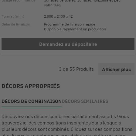
Usage recommandé
Surfaces verticales, Surfaces horizontales peu
sollicitées
Format (mm)
2.800 x 2.100 x 12
Délai de livraison
Programme de livraison rapide
Disponible rapidement en production
Demandez au dépositaire
3
de
55
Produits
Afficher plus
DÉCORS APPROPRIÉS
DÉCORS DE COMBINAISON
DÉCORS SIMILAIRES
Découvrez nos décors combinés parfaitement assortis ! Vous
trouverez ici des compositions inspirantes dans lesquels
plusieurs décors sont combinés. Cliquez sur ces compositions
afin de voir les nombreuses possibilités de mettre en scène