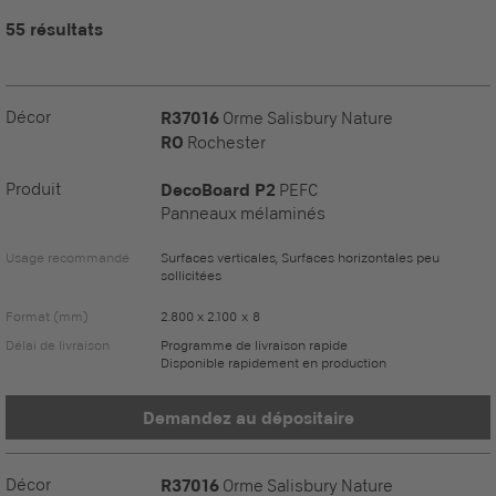
55 résultats
Décor
R37016
Orme Salisbury Nature
RO
Rochester
Produit
DecoBoard P2
PEFC
Panneaux mélaminés
Usage recommandé
Surfaces verticales, Surfaces horizontales peu
sollicitées
Format (mm)
2.800 x 2.100 x 8
Délai de livraison
Programme de livraison rapide
Disponible rapidement en production
Demandez au dépositaire
Décor
R37016
Orme Salisbury Nature