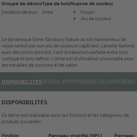
Groupe de décors
Type de bois
Nuance de couleur
Imitation de bois
Orme
Moyen
Jeu de couleur
Le dynamique Orme Salisbury Nature au ton harmonieux de
noyer séduit par son jeu de couleurs captivant. Lamellé flammé,
avec des joints discrets, il est la transition parfaite entre bois
rustique et bois raffiné. L’orme est d’utilisation universelle pour
les meubles de cuisines et de salon.
DÉCORS APPROPRIÉS
DÉTAILS
RÉFÉRENCE
DISPONIBILITÉS
DISPONIBILITÉS
Ce décor est réalisable dans les finitions et les catégories de
produits suivantes :
Finition
Panneau stratifié (HPL)
Panneau 