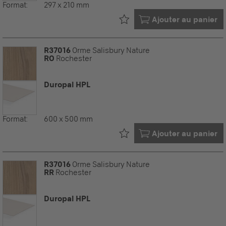
Format:
297 x 210 mm
Déjà dans votre
Ajouter au panier
R37016
Orme Salisbury Nature
RO
Rochester
Duropal HPL
Format:
600 x 500 mm
Déjà dans votre
Ajouter au panier
R37016
Orme Salisbury Nature
RR
Rochester
Duropal HPL