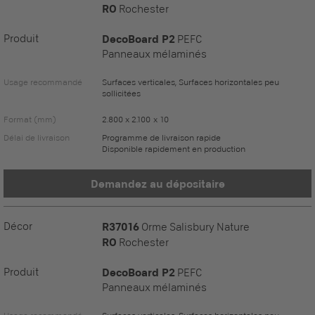
RO
Rochester
Produit
DecoBoard P2
PEFC
Panneaux mélaminés
Usage recommandé
Surfaces verticales, Surfaces horizontales peu
sollicitées
Format (mm)
2.800 x 2.100 x 10
Délai de livraison
Programme de livraison rapide
Disponible rapidement en production
Demandez au dépositaire
Décor
R37016
Orme Salisbury Nature
RO
Rochester
Produit
DecoBoard P2
PEFC
Panneaux mélaminés