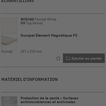
ÉCHANTILLONS
W10140
Frontal White
VV
Top Velvet
Duropal Élément Magnétique P2
Format:
297 x 210 mm
Déjà dans votre
Ajouter au panier
MATÉRIEL D'INFORMATION
Protection de la santé – Surfaces
antimicrobiennes et antivirales