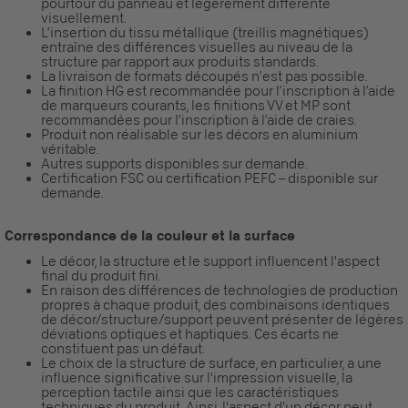
pourtour du panneau et légèrement différente
visuellement.
L’insertion du tissu métallique (treillis magnétiques)
entraîne des différences visuelles au niveau de la
structure par rapport aux produits standards.
La livraison de formats découpés n’est pas possible.
La finition HG est recommandée pour l’inscription à l’aide
de marqueurs courants, les finitions VV et MP sont
recommandées pour l’inscription à l’aide de craies.
Produit non réalisable sur les décors en aluminium
véritable.
Autres supports disponibles sur demande.
Certification FSC ou certification PEFC – disponible sur
demande.
Correspondance de la couleur et la surface
Le décor, la structure et le support influencent l'aspect
final du produit fini.
En raison des différences de technologies de production
propres à chaque produit, des combinaisons identiques
de décor/structure/support peuvent présenter de légères
déviations optiques et haptiques. Ces écarts ne
constituent pas un défaut.
Le choix de la structure de surface, en particulier, a une
influence significative sur l'impression visuelle, la
perception tactile ainsi que les caractéristiques
techniques du produit. Ainsi, l'aspect d'un décor peut