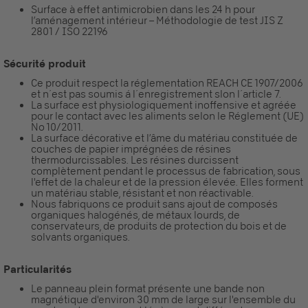
Surface à effet antimicrobien dans les 24 h pour
l’aménagement intérieur – Méthodologie de test JIS Z
2801 / ISO 22196
Sécurité produit
Ce produit respect la réglementation REACH CE 1907/2006
et n´est pas soumis á l´enregistrement slon l´article 7.
La surface est physiologiquement inoffensive et agréée
pour le contact avec les aliments selon le Réglement (UE)
No 10/2011.
La surface décorative et l’âme du matériau constituée de
couches de papier imprégnées de résines
thermodurcissables. Les résines durcissent
complètement pendant le processus de fabrication, sous
l'effet de la chaleur et de la pression élevée. Elles forment
un matériau stable, résistant et non réactivable.
Nous fabriquons ce produit sans ajout de composés
organiques halogénés, de métaux lourds, de
conservateurs, de produits de protection du bois et de
solvants organiques.
Particularités
Le panneau plein format présente une bande non
magnétique d'environ 30 mm de large sur l'ensemble du