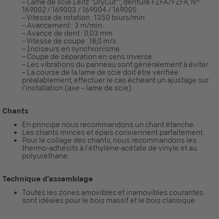
– Lame de scie Leitz "DryCut"", denture FZFA/FZFA, N°
169002 / 169003 / 169004 / 169005
– Vitesse de rotation : 1350 tours/min
– Avancement : 3 m/min
– Avance de dent : 0,03 mm
– Vitesse de coupe : 18,0 m/s
– Inciseurs en synchronisme
– Coupe de séparation en sens inverse
– Les vibrations du panneau sont généralement à éviter
– La course de la lame de scie doit être vérifiée
préalablement, effectuer le cas échéant un ajustage sur
l'installation (axe – lame de scie)
Chants
En principe nous recommandons un chant étanche.
Les chants minces et épais conviennent parfaitement.
Pour le collage des chants, nous recommandons les
thermo-adhésifs à l’éthylène-acétate de vinyle et au
polyuréthane.
Technique d'assemblage
Toutes les zones amovibles et inamovibles courantes
sont idéales pour le bois massif et le bois classique.