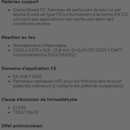
Matériau support
ClassicBoard P2 : Panneau de particules de bois lié par
résine d’urée de type P2 conformément à la norme EN 312,
convient aux applications non porteuses dans des
conditions sèches.
Réaction au feu
Normalement inflammable
2.800 x 2.070 x 16,8 - 25,8 mm: D-s2,d0 (EN 13501-1, CWFT
conformément à 2003/593/EG)
Domaine d'application CE
EN 438-7:2005
Panneaux replaqués HPL pour les finitions des murs et
plafonds intérieurs (y compris les plafonds suspendus)
Classe d'émission de formaldéhyde
E1 E05
TSCA Title VI
Effet antimicrobien