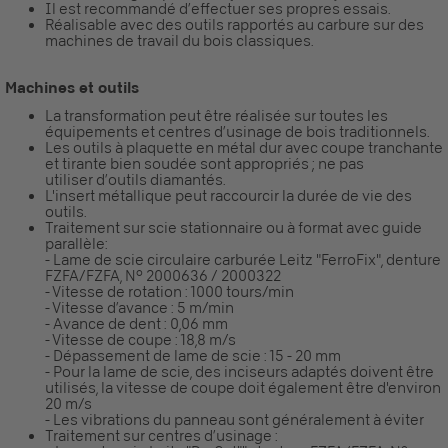
Il est recommandé d’effectuer ses propres essais.
Réalisable avec des outils rapportés au carbure sur des
machines de travail du bois classiques.
Machines et outils
La transformation peut être réalisée sur toutes les
équipements et centres d’usinage de bois traditionnels.
Les outils à plaquette en métal dur avec coupe tranchante
et tirante bien soudée sont appropriés ; ne pas
utiliser d’outils diamantés.
L'insert métallique peut raccourcir la durée de vie des
outils.
Traitement sur scie stationnaire ou à format avec guide
parallèle:
- Lame de scie circulaire carburée Leitz "FerroFix", denture
FZFA/FZFA, N° 2000636 / 2000322
- Vitesse de rotation : 1000 tours/min
- Vitesse d’avance : 5 m/min
- Avance de dent : 0,06 mm
- Vitesse de coupe : 18,8 m/s
- Dépassement de lame de scie : 15 - 20 mm
- Pour la lame de scie, des inciseurs adaptés doivent être
utilisés, la vitesse de coupe doit également être d'environ
20 m/s
- Les vibrations du panneau sont généralement à éviter
Traitement sur centres d’usinage :