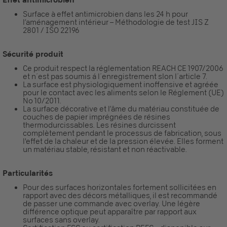
Surface à effet antimicrobien dans les 24 h pour
l’aménagement intérieur – Méthodologie de test JIS Z
2801 / ISO 22196
Sécurité produit
Ce produit respect la réglementation REACH CE 1907/2006
et n´est pas soumis á l´enregistrement slon l´article 7.
La surface est physiologiquement inoffensive et agréée
pour le contact avec les aliments selon le Réglement (UE)
No 10/2011.
La surface décorative et l’âme du matériau constituée de
couches de papier imprégnées de résines
thermodurcissables. Les résines durcissent
complètement pendant le processus de fabrication, sous
l'effet de la chaleur et de la pression élevée. Elles forment
un matériau stable, résistant et non réactivable.
Particularités
Pour des surfaces horizontales fortement sollicitées en
rapport avec des décors métalliques, il est recommandé
de passer une commande avec overlay. Une légère
différence optique peut apparaître par rapport aux
surfaces sans overlay.