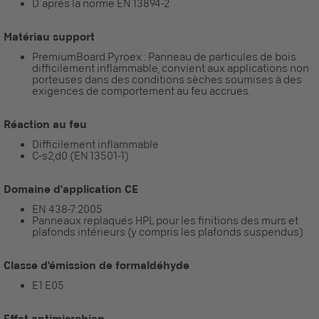
D´après la norme EN 13894-2
Matériau support
PremiumBoard Pyroex : Panneau de particules de bois
difficilement inflammable, convient aux applications non
porteuses dans des conditions sèches soumises à des
exigences de comportement au feu accrues.
Réaction au feu
Difficilement inflammable
C-s2,d0 (EN 13501-1)
Domaine d'application CE
EN 438-7:2005
Panneaux replaqués HPL pour les finitions des murs et
plafonds intérieurs (y compris les plafonds suspendus)
Classe d'émission de formaldéhyde
E1 E05
Effet antimicrobien