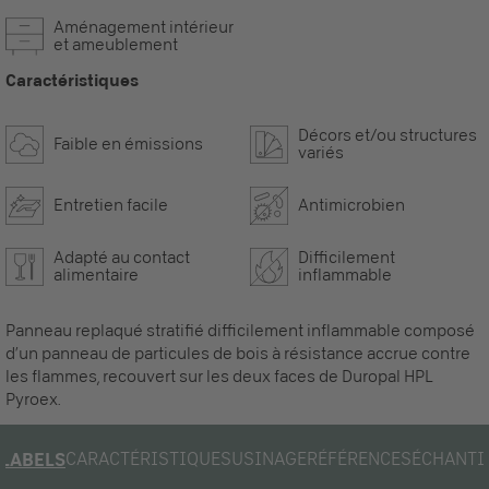
Aménagement intérieur
et ameublement
Caractéristiques
Décors et/ou structures
Faible en émissions
variés
Entretien facile
Antimicrobien
Adapté au contact
Difficilement
alimentaire
inflammable
Panneau replaqué stratifié difficilement inflammable composé
d’un panneau de particules de bois à résistance accrue contre
les flammes, recouvert sur les deux faces de Duropal HPL
Pyroex.
CARACTÉRISTIQUES
USINAGE
RÉFÉRENCES
ÉCHANTI
LABELS