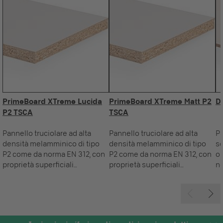
PrimeBoard XTreme Lucida
PrimeBoard XTreme Matt P2
D
P2 TSCA
TSCA
Pannello truciolare ad alta
Pannello truciolare ad alta
Pa
densità melamminico di tipo
densità melamminico di tipo
so
P2 come da norma EN 312, con
P2 come da norma EN 312, con
om
proprietà superficiali
proprietà superficiali
no
migliorate e di alta qualità con
migliorate e di alta qualità con
me
innovativa laccatura lucida
innovativa laccatura opaca
lat
costituita da uno strato
costituita da una strato
funzionale permanentemente
funzionale permanentemente
elastico per applicazioni
elastico e effetto anti-finger