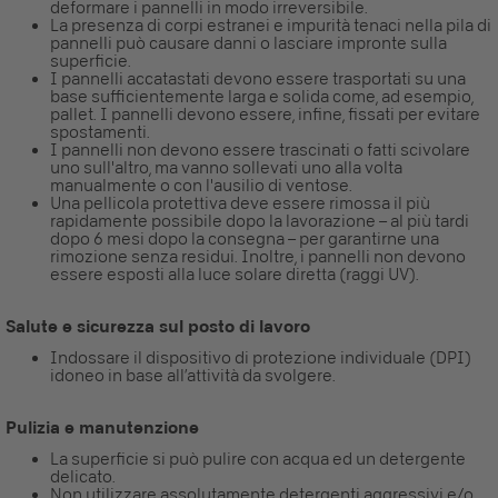
deformare i pannelli in modo irreversibile.
La presenza di corpi estranei e impurità tenaci nella pila di
pannelli può causare danni o lasciare impronte sulla
superficie.
I pannelli accatastati devono essere trasportati su una
base sufficientemente larga e solida come, ad esempio,
pallet. I pannelli devono essere, infine, fissati per evitare
spostamenti.
I pannelli non devono essere trascinati o fatti scivolare
uno sull'altro, ma vanno sollevati uno alla volta
manualmente o con l'ausilio di ventose.
Una pellicola protettiva deve essere rimossa il più
rapidamente possibile dopo la lavorazione – al più tardi
dopo 6 mesi dopo la consegna – per garantirne una
rimozione senza residui. Inoltre, i pannelli non devono
essere esposti alla luce solare diretta (raggi UV).
Salute e sicurezza sul posto di lavoro
Indossare il dispositivo di protezione individuale (DPI)
idoneo in base all’attività da svolgere.
Pulizia e manutenzione
La superficie si può pulire con acqua ed un detergente
delicato.
Non utilizzare assolutamente detergenti aggressivi e/o