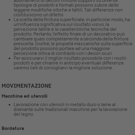
abbinamenti di decori/finiture/supporti su diverse
tipologie di prodotti e formati possono subire delle
leggere modifiche ottiche e tattili. Tali differenze non
costituiscono un difetto.
La scelta della finitura superficiale, in particolar modo, ha
un'influenza significativa sul risultato visivo, la
percezione tattile e le caratteristiche tecniche del
prodotto. Pertanto, l'effetto finale di un decorativo può
cambiare quasi completamente a seconda della finitura
prescelta. Inoltre, le propietá meccaniche sulla superficie
del prodotto possono portare ad una maggiore
percezione ottica di contrasto con i decori scuri.
Per assicurarvi il miglior risultato possobile con i nostri
prodotti e per chiarire in anticipo eventuali differenze
saremo lieti di consigliarvi la migliore soluzione.
MOVIMENTAZIONE
Macchine ed utensili
Lavorazione con utensili in metallo duro o lame al
diamante sulle tradizionali macchine per la lavorazione
del legno.
Bordatura