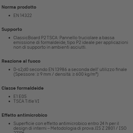
Norma prodotto
EN 14322
Supporto
ClassicBoard P2 TSCA: Pannello truciolare a bassa
emissione di formaldeide, tipo P2 ideale per applicazioni
non di supporto in ambienti asciutti.
Reazione al fuoco
D-s2,d0 secondo EN 13986 a seconda dell’ utilizzo finale
(Spessore: ≥ 9 mm / densità: ≥ 600 kg/m³)
Classe formaldeide
E1 E05
TSCA Title VI
Effetto antimicrobico
Superficie con effetto antimicrobico entro 24 h per il
design di interni – Metodologia di prova JIS Z 2801 / ISO
22196