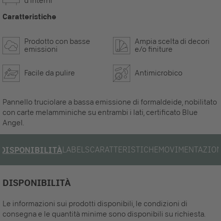
d’interni
Caratteristiche
Prodotto con basse
Ampia scelta di decori
emissioni
e/o finiture
Facile da pulire
Antimicrobico
Pannello truciolare a bassa emissione di formaldeide, nobilitato
con carte melamminiche su entrambi i lati, certificato Blue
Angel.
LABELS
CARATTERISTICHE
MOVIMENTAZIO
DISPONIBILITÀ
DISPONIBILITÀ
Le informazioni sui prodotti disponibili, le condizioni di
consegna e le quantità minime sono disponibili su richiesta.