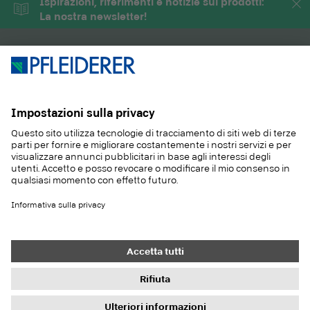
Ispirazioni, riferimenti e notizie sui prodotti:
verticali.
per applicazioni verticali.
La nostra newsletter!
PRODOTTI
RIVISTA
APPLICAZIONI
SERVIZIO
SOSTENIBILITA
CONTATTO
REFERENZE
E-SHOP
Contatto
Acquisti
Colofone
Impostazioni di protezione dei dati
Informativa sulla privacy
Doveri di informazione
Condizioni generali
Newsletter