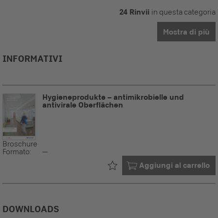
24 Rinvii
in questa categoria
Mostra di più
INFORMATIVI
Hygieneprodukte – antimikrobielle und
antivirale Oberflächen
Broschure
Formato:
--
Già nel tuo
Aggiungi al carrello
DOWNLOADS