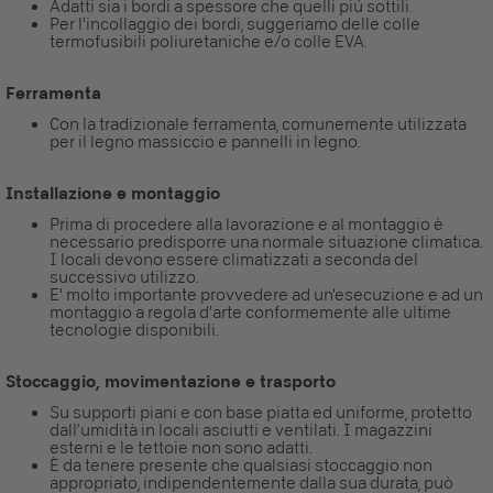
Adatti sia i bordi a spessore che quelli piú sottili.
Per l'incollaggio dei bordi, suggeriamo delle colle
termofusibili poliuretaniche e/o colle EVA.
Ferramenta
Con la tradizionale ferramenta, comunemente utilizzata
per il legno massiccio e pannelli in legno.
Installazione e montaggio
Prima di procedere alla lavorazione e al montaggio è
necessario predisporre una normale situazione climatica.
I locali devono essere climatizzati a seconda del
successivo utilizzo.
E' molto importante provvedere ad un'esecuzione e ad un
montaggio a regola d'arte conformemente alle ultime
tecnologie disponibili.
Stoccaggio, movimentazione e trasporto
Su supporti piani e con base piatta ed uniforme, protetto
dall’umidità in locali asciutti e ventilati. I magazzini
esterni e le tettoie non sono adatti.
È da tenere presente che qualsiasi stoccaggio non
appropriato, indipendentemente dalla sua durata, può