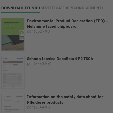
DOWNLOAD TECNICI
CERTIFICATI & RICONOSCIMENTI
Environmental Product Declaration (EPD) –
Melamine faced chipboard
pdf
(852,9 KB)
Scheda tecnica DecoBoard P2 TSCA
pdf
(878,3 KB)
Information on the safety data sheet for
Pfleiderer products
pdf
(254,4 KB)