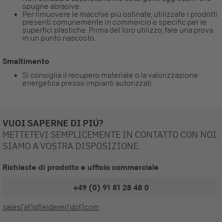
spugne abrasive.
Per rimuovere le macchie piú ostinate, utilizzate i prodotti
presenti comunemente in commercio e specific per le
superfici plastiche. Prima del loro utilizzo, fare una prova
in un punto nascosto.
Smaltimento
Si consiglia il recupero materiale o la valorizzazione
energetica presso impianti autorizzati.
VUOI SAPERNE DI PIÚ?
METTETEVI SEMPLICEMENTE IN CONTATTO CON NOI.
SIAMO A VOSTRA DISPOSIZIONE.
Richieste di prodotto e ufficio commerciale
+49 (0) 91 81 28 48 0
sales[at]pfleiderer[dot]com