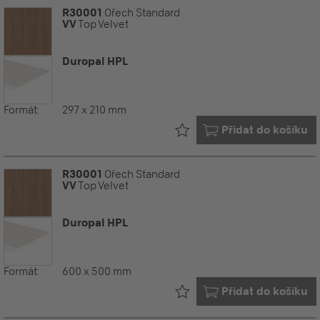
R30001
Ořech Standard
VV
Top Velvet
Duropal HPL
Formát:
297 x 210 mm
Již ve vašem
Přidat do košíku
R30001
Ořech Standard
VV
Top Velvet
Duropal HPL
Formát:
600 x 500 mm
Již ve vašem
Přidat do košíku