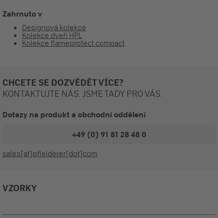
Zahrnuto v
Designová kolekce
Kolekce dveří HPL
Kolekce flameprotect compact
CHCETE SE DOZVĚDĚT VÍCE?
KONTAKTUJTE NÁS. JSME TADY PRO VÁS.
Dotazy na produkt a obchodní oddělení
+49 (0) 91 81 28 48 0
sales[at]pfleiderer[dot]com
VZORKY