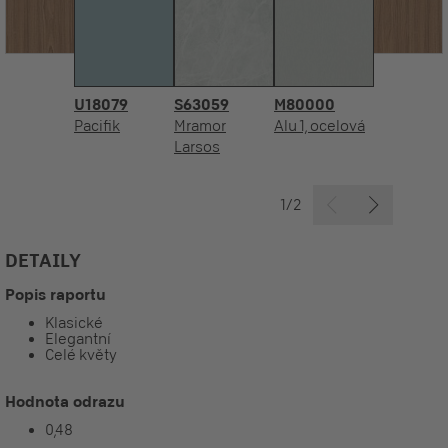
U18079
S63059
M80000
Pacifik
Mramor
Alu 1, ocelová
Larsos
1/2
DETAILY
Popis raportu
Klasické
Elegantní
Celé květy
Hodnota odrazu
0,48