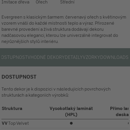
Imitace dřeva
Ořech
Střední
Evergreen s klasickým šarmem: červenavý ořech s květinovým
vzorem vnáší do každé místnosti teplo a výraz. Přirozené
barevné provedení a živá struktura dodávají dekoru
nadčasovou eleganci, kterou lze univerzálně integrovat do
nejrůznějších stylů interiéru.
DOSTUPNOST
VHODNÉ DEKORY
DETAILY
VZORKY
DOWNLOADS
DOSTUPNOST
Tento dekor je k dispozici v následujících povrchových
strukturách a kategoriích výrobků:
Struktura
Vysokotlaký laminát
Přímo la
(HPL)
deska
VV
Top Velvet
⏺