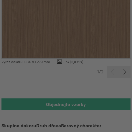
Výřez dekoru 1.270 x 1.270 mm
JPG
(5,8 MB)
1/2
Objednejte vzorky
Skupina dekoru
Druh dřeva
Barevný charakter