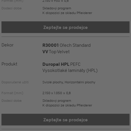
Formát (mm)
2.150 x 950 x 0,8
Dodací doba
Skladový program
K dispozici ze skladu Pfleiderer
Zeptejte se prodejce
Dekor
R30001
Ořech Standard
VV
Top Velvet
Produkt
Duropal HPL
PEFC
Vysokotlaké lamináty (HPL)
Doporučené užití
Svislé plochy, Horizontální plochy
Formát (mm)
2.150 x 1.050 x 0,8
Dodací doba
Skladový program
K dispozici ze skladu Pfleiderer
Zeptejte se prodejce