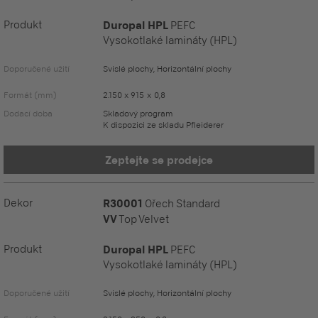
Produkt
Duropal HPL
PEFC
Vysokotlaké lamináty (HPL)
Doporučené užití
Svislé plochy, Horizontální plochy
Formát (mm)
2.150 x 915 x 0,8
Dodací doba
Skladový program
K dispozici ze skladu Pfleiderer
Zeptejte se prodejce
Dekor
R30001
Ořech Standard
VV
Top Velvet
Produkt
Duropal HPL
PEFC
Vysokotlaké lamináty (HPL)
Doporučené užití
Svislé plochy, Horizontální plochy