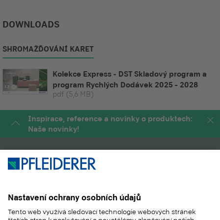
DOWNLOADS
SHROMAŽĎOVÁNÍ KARET
Kolekce Express - DST Skladový program a
program Rychlých Dodávek 2025 - 2028
pdf
(5,6 MB)
Inspirace, reference a novinky o produktech:
Naše novinky!
PRODUKTY
MAGAZÍN
APLIKACE
SLUŽBY