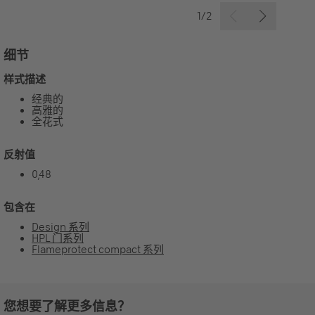
1/2
细节
样式描述
经典的
高雅的
全花式
反射值
0,48
包含在
Design 系列
HPL 门系列
Flameprotect compact 系列
您想要了解更多信息？