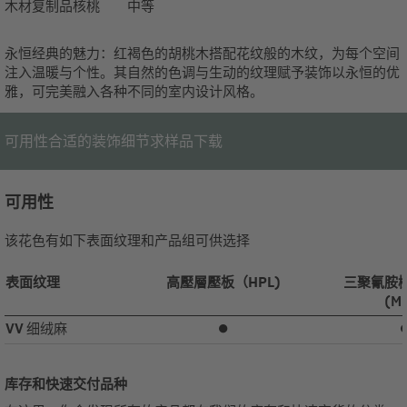
木材复制品
核桃
中等
永恒经典的魅力：红褐色的胡桃木搭配花纹般的木纹，为每个空间
注入温暖与个性。其自然的色调与生动的纹理赋予装饰以永恒的优
雅，可完美融入各种不同的室内设计风格。
可用性
合适的装饰
细节
求样品
下载
可用性
该花色有如下表面纹理和产品组可供选择
表面纹理
高壓層壓板（HPL)
三聚氰胺
(M
VV
细绒麻
⏺
库存和快速交付品种