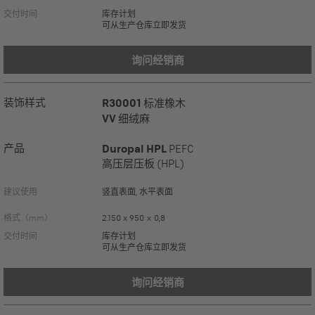
交付时间
库存计划
可从生产仓库立即发货
询问经销商
装饰样式
R30001
标准橡木
VV
细绒麻
产品
Duropal HPL
PEFC
高压层压板 (HPL)
建议使用
竖直表面, 水平表面
格式（mm）
2.150 x 950 x 0,8
交付时间
库存计划
可从生产仓库立即发货
询问经销商