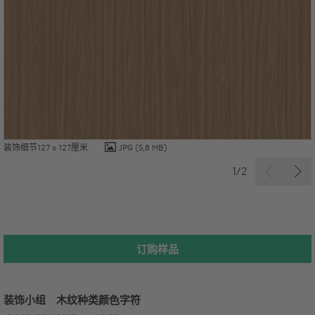
装饰细节127 x 127厘米
JPG
(5,8 MB)
1/2
订购样品
装饰小组
木纹种类
颜色字符