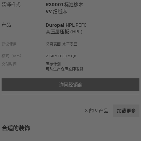
装饰样式
R30001
标准橡木
VV
细绒麻
产品
Duropal HPL
PEFC
高压层压板 (HPL)
建议使用
竖直表面, 水平表面
格式（mm）
2.150 x 1.050 x 0,8
交付时间
库存计划
可从生产仓库立即发货
询问经销商
3
的
9
产品
加载更多
合适的装饰