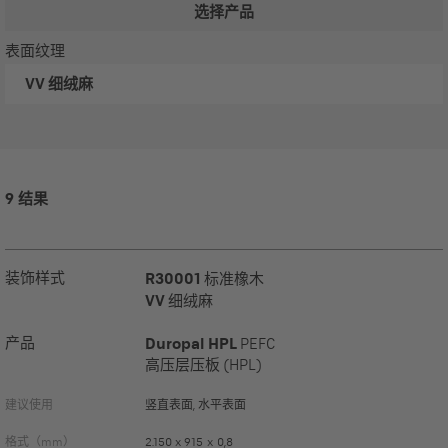
选择产品
表面纹理
VV
细绒麻
9 结果
装饰样式
R30001
标准橡木
VV
细绒麻
产品
Duropal HPL
PEFC
高压层压板 (HPL)
建议使用
竖直表面, 水平表面
格式（mm）
2.150 x 915 x 0,8