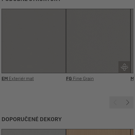
EM
Exteriér mat
FG
Fine Grain
M
DOPORUČENÉ DEKORY