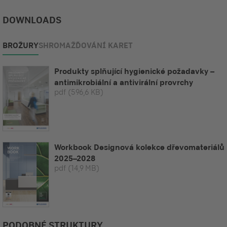
DOWNLOADS
BROŽURY
SHROMAŽĎOVÁNÍ KARET
Produkty splňující hygienické požadavky –
antimikrobiální a antivirální provrchy
pdf
(596,6 KB)
Workbook Designová kolekce dřevomateriálů
2025–2028
pdf
(14,9 MB)
PODOBNÉ STRUKTURY