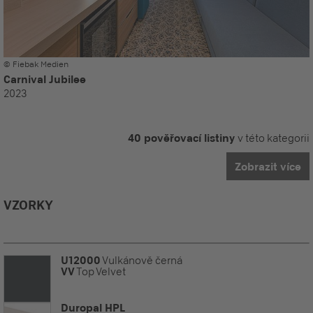
© Fiebak Medien
Carnival Jubilee
2023
40 pověřovací listiny
v této kategorii
Zobrazit více
VZORKY
U12000
Vulkánově černá
VV
Top Velvet
Duropal HPL