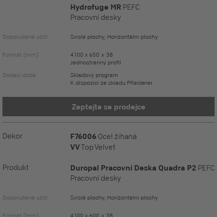
Hydrofuge MR
PEFC
Pracovní desky
Doporučené užití
Svislé plochy, Horizontální plochy
Formát (mm)
4.100 x 650 x 38
Jednostranný profil
Dodací doba
Skladový program
K dispozici ze skladu Pfleiderer
Zeptejte se prodejce
Dekor
F76006
Ocel žíhaná
VV
Top Velvet
Produkt
Duropal Pracovní Deska Quadra P2
PEFC
Pracovní desky
Doporučené užití
Svislé plochy, Horizontální plochy
Formát (mm)
4.100 x 600 x 38