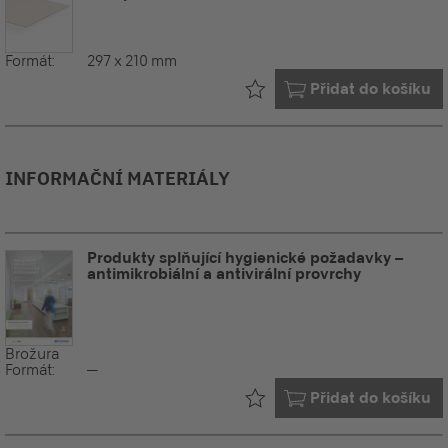
Formát:
297 x 210 mm
Již ve vašem
Přidat do košíku
INFORMAČNÍ MATERIÁLY
Produkty splňující hygienické požadavky –
antimikrobiální a antivirální provrchy
Brožura
Formát:
--
Již ve vašem
Přidat do košíku