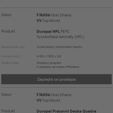
Dekor
F76006
Ocel žíhaná
VV
Top Velvet
Produkt
Duropal HPL
PEFC
Vysokotlaké lamináty (HPL)
Doporučené užití
Svislé plochy, Horizontální plochy
Formát (mm)
4.100 x 1.300 x 0,8
Dodací doba
Skladový program
K dispozici ze skladu Pfleiderer
Zeptejte se prodejce
Dekor
F76006
Ocel žíhaná
VV
Top Velvet
Produkt
Duropal Pracovní Deska Quadra