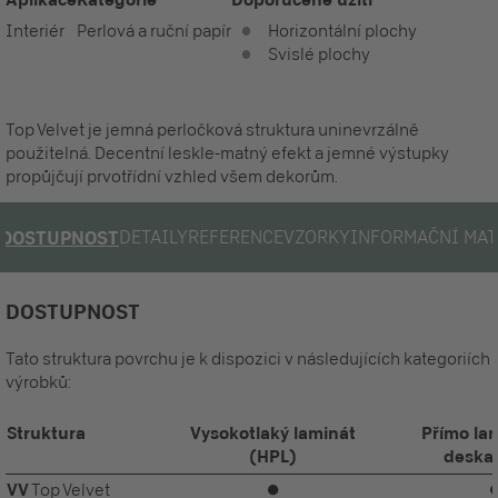
Interiér
Perlová a ruční papír
Horizontální plochy
Svislé plochy
Top Velvet je jemná perločková struktura uninevrzálně
použitelná. Decentní leskle-matný efekt a jemné výstupky
propůjčují prvotřídní vzhled všem dekorům.
DETAILY
REFERENCE
VZORKY
INFORMAČNÍ MAT
DOSTUPNOST
DOSTUPNOST
Tato struktura povrchu je k dispozici v následujících kategoriích
výrobků:
Struktura
Vysokotlaký laminát
Přímo la
(HPL)
deska
VV
Top Velvet
⏺