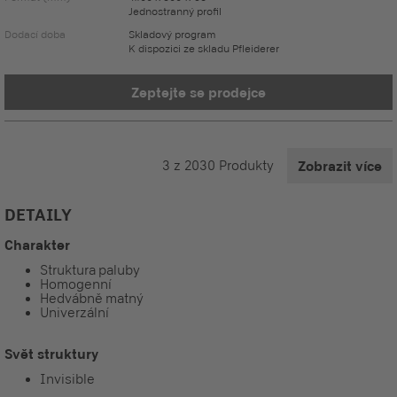
Jednostranný profil
Dodací doba
Skladový program
K dispozici ze skladu Pfleiderer
Zeptejte se prodejce
3
z
2030
Produkty
Zobrazit více
DETAILY
Charakter
Struktura paluby
Homogenní
Hedvábně matný
Univerzální
Svět struktury
Invisible