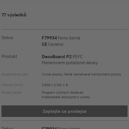
77 výsledků
Dekor
F79934
Ferro černé
CE
Ceramo
Produkt
DecoBoard P2
PEFC
Melaminem potažené desky
Doporučené užití
Svislé plochy, Méně namáhané horizontální plochy
Formát (mm)
2.800 x 2.100 x 8
Dodací doba
Program rychlých dodávek
Krátkodobě dostupné z výroby
Zeptejte se prodejce
Dekor
F79934
Ferro černé