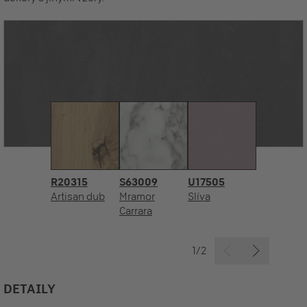
R20315
S63009
U17505
Artisan dub
Mramor
Slíva
Carrara
1/2
DETAILY