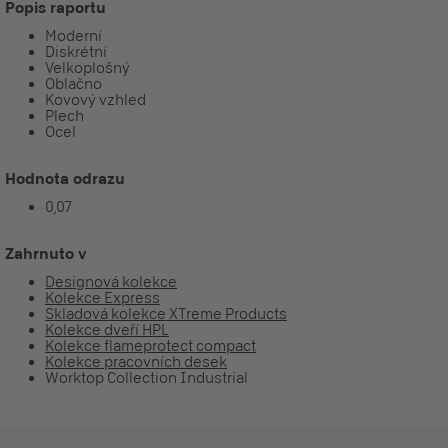
Popis raportu
Moderní
Diskrétní
Velkoplošný
Oblačno
Kovový vzhled
Plech
Ocel
Hodnota odrazu
0,07
Zahrnuto v
Designová kolekce
Kolekce Express
Skladová kolekce XTreme Products
Kolekce dveří HPL
Kolekce flameprotect compact
Kolekce pracovních desek
Worktop Collection Industrial