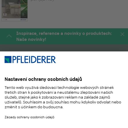
Inspirace, reference a novinky o produktech:
Naše novinky!
PRODUKTY
MAGAZÍN
APLIKACE
SLUŽBY
SUSTAINABILITY
KONTAKT
REFERENCES
SHOP