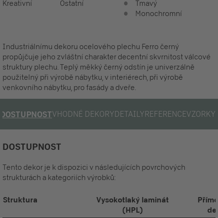
Kreativní
Ostatní
Tmavý
Monochromní
Industriálnímu dekoru ocelového plechu Ferro černý
propůjčuje jeho zvláštní charakter decentní skvrnitost válcové
struktury plechu. Teplý měkký černý odstín je univerzálně
použitelný při výrobě nábytku, v interiérech, při výrobě
venkovního nábytku, pro fasády a dveře.
VHODNÉ DEKORY
DETAILY
REFERENCE
VZORKY
DOSTUPNOST
DOSTUPNOST
Tento dekor je k dispozici v následujících povrchových
strukturách a kategoriích výrobků:
Struktura
Vysokotlaký laminát
Přímo
(HPL)
de