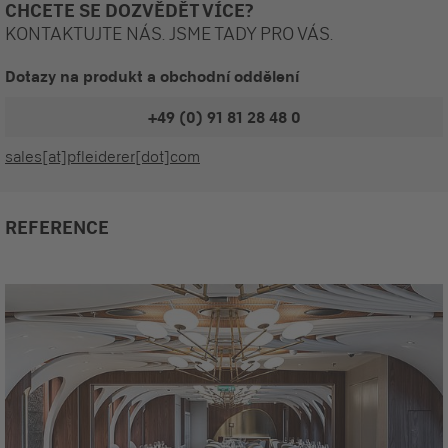
CHCETE SE DOZVĚDĚT VÍCE?
KONTAKTUJTE NÁS. JSME TADY PRO VÁS.
Dotazy na produkt a obchodní oddělení
+49 (0) 91 81 28 48 0
sales[at]pfleiderer[dot]com
REFERENCE