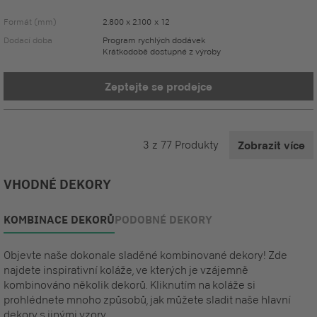
Formát (mm)
2.800 x 2.100 x 12
Dodací doba
Program rychlých dodávek
Krátkodobě dostupné z výroby
Zeptejte se prodejce
3
z
77
Produkty
Zobrazit více
VHODNÉ DEKORY
KOMBINACE DEKORŮ
PODOBNÉ DEKORY
Objevte naše dokonale sladěné kombinované dekory! Zde
najdete inspirativní koláže, ve kterých je vzájemně
kombinováno několik dekorů. Kliknutím na koláže si
prohlédnete mnoho způsobů, jak můžete sladit naše hlavní
dekory s jinými vzory.