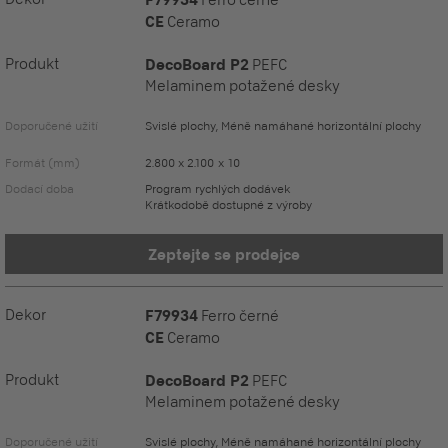
CE
Ceramo
Produkt
DecoBoard P2
PEFC
Melaminem potažené desky
Doporučené užití
Svislé plochy, Méně namáhané horizontální plochy
Formát (mm)
2.800 x 2.100 x 10
Dodací doba
Program rychlých dodávek
Krátkodobě dostupné z výroby
Zeptejte se prodejce
Dekor
F79934
Ferro černé
CE
Ceramo
Produkt
DecoBoard P2
PEFC
Melaminem potažené desky
Doporučené užití
Svislé plochy, Méně namáhané horizontální plochy