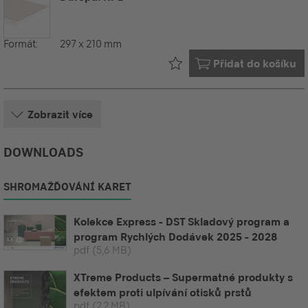
Formát:
297 x 210 mm
Již ve vašem
Přidat do košíku
Zobrazit více
DOWNLOADS
SHROMAŽĎOVÁNÍ KARET
Kolekce Express - DST Skladový program a
program Rychlých Dodávek 2025 - 2028
pdf
(5,6 MB)
XTreme Products – Supermatné produkty s
efektem proti ulpívání otisků prstů
pdf
(2,2 MB)