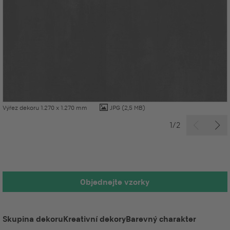
Výřez dekoru 1.270 x 1.270 mm
JPG
(2,5 MB)
1/2
Objednejte vzorky
Skupina dekoru
Kreativní dekory
Barevný charakter