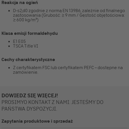
Reakcja na ogień
D-s2,d0 zgodnie z normą EN 13986, zależnie od finalnego
zastosowania (Grubość: ≥ 9 mm / Gęstość objętościowa:
≥ 600 kg/m³)
Klasa emisji formaldehydu
E1 E05
TSCA Title VI
Cechy charakterystyczne
Z certyfikatem FSC lub certyfikatem PEFC – dostępne na
zamówienie.
DOWIEDZ SIĘ WIĘCEJ!
PROSIMYO KONTAKT Z NAMI. JESTEŚMY DO
PAŃSTWA DYSPOZYCJI.
Zapytania produktowe i sprzedaż