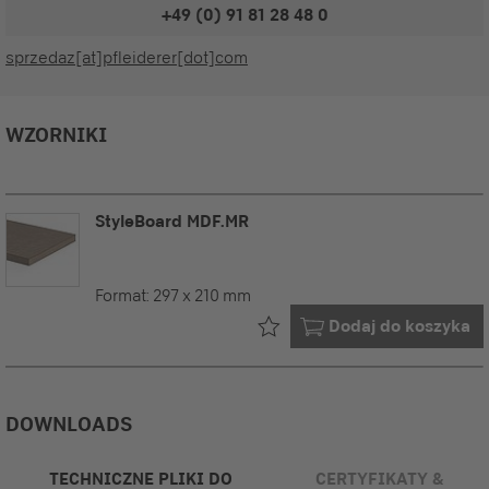
+49 (0) 91 81 28 48 0
sprzedaz[at]pfleiderer[dot]com
WZORNIKI
StyleBoard MDF.MR
Format:
297 x 210 mm
Już w Twoim
Dodaj do koszyka
DOWNLOADS
TECHNICZNE PLIKI DO
CERTYFIKATY &