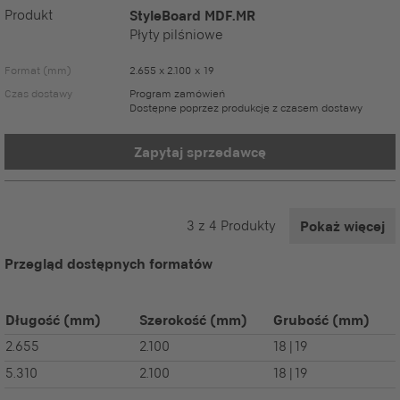
Produkt
StyleBoard MDF.MR
Płyty pilśniowe
Format (mm)
2.655 x 2.100 x 19
Czas dostawy
Program zamówień
Dostępne poprzez produkcję z czasem dostawy
Zapytaj sprzedawcę
3
z
4
Produkty
Pokaż więcej
Przegląd dostępnych formatów
Długość
(mm)
Szerokość
(mm)
Grubość
(mm)
2.655
2.100
18 | 19
5.310
2.100
18 | 19