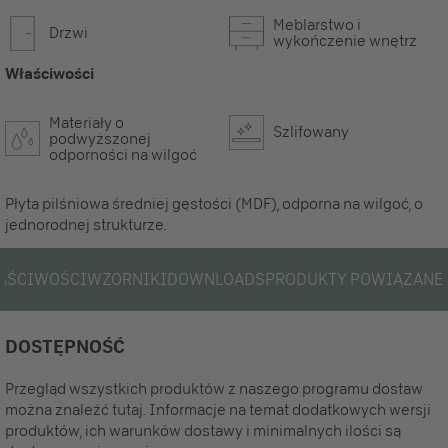
Meblarstwo i
Drzwi
wykończenie wnętrz
Właściwości
Materiały o
Szlifowany
podwyższonej
odporności na wilgoć
Płyta pilśniowa średniej gęstości (MDF), odporna na wilgoć, o
jednorodnej strukturze.
AŚCIWOŚCI
WZORNIKI
DOWNLOADS
PRODUKTY POWIĄZANE
DOSTĘPNOŚĆ
Przegląd wszystkich produktów z naszego programu dostaw
można znaleźć tutaj. Informacje na temat dodatkowych wersji
produktów, ich warunków dostawy i minimalnych ilości są