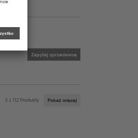
Zapytaj sprzedawcę
3
z
112
Produkty
Pokaż więcej