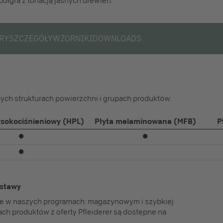
łgra z tonacją jasnych drewien.
RY
SZCZEGÓŁY
WZORNIKI
DOWNLOADS
ych strukturach powierzchni i grupach produktów:
sokociśnieniowy (HPL)
Płyta melaminowana (MFB)
P
⏺
⏺
⏺
ostawy
ne w naszych programach: magazynowym i szybkiej
ach produktów z oferty Pfleiderer są dostępne na