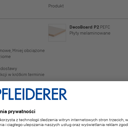
Produkt
DecoBoard P2
PEFC
Płyty melaminowane
nowe, Mniej obciążone
ziome
 dostawy
cji w krótkim terminie
DecoBoard P2
PEFC
Płyty melaminowane
nowe, Mniej obciążone
ziome