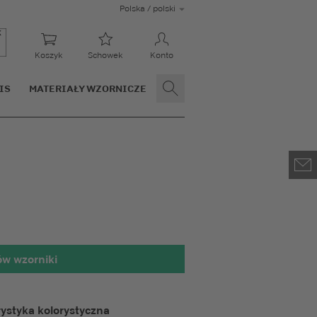
Polska / polski
Koszyk
Schowek
Konto
IS
MATERIAŁY WZORNICZE
w wzorniki
zony 100 x 100 mm
ystyka kolorystyczna