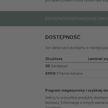
pomarańczowym, który doskonale wspó
DOSTĘPNOŚĆ
ODPOWIEDNIE DEKO
DOSTĘPNOŚĆ
Ten dekor jest dostępny w następując
Struktura
Laminat wy
SD
Sandpearl
XMVO
XTreme Volcano
Program magazynowy i szybkiej d
Odkryj tu wszystkie produkty dostęp
dostawy. Informacje o innych wariant
życzenie.