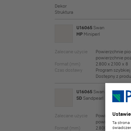
Dekor
Struktura
U16065
Swan
MP
Miniperl
Zalecane użycie
Powierzchnie pio
powierzchnie po
Format (mm)
2.800 x 2.100 x 8
Czas dostawy
Program szybkiej
Dostępny z produk
U16065
Swan
SD
Sandpearl
Zalecane użycie
Powierzchnie pio
powierzchnie po
Format (mm)
2.800 x 2.100 x 8