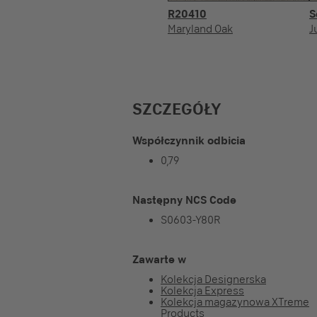
R20410
S
Maryland Oak
J
SZCZEGÓŁY
Współczynnik odbicia
0,79
Następny NCS Code
S0603-Y80R
Zawarte w
Kolekcja Designerska
Kolekcja Express
Kolekcja magazynowa XTreme
Products