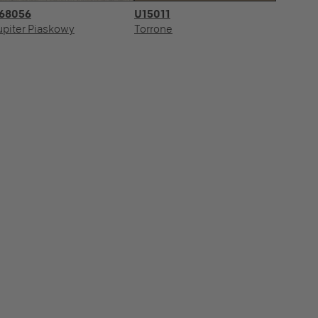
68056
U15011
upiter Piaskowy
Torrone