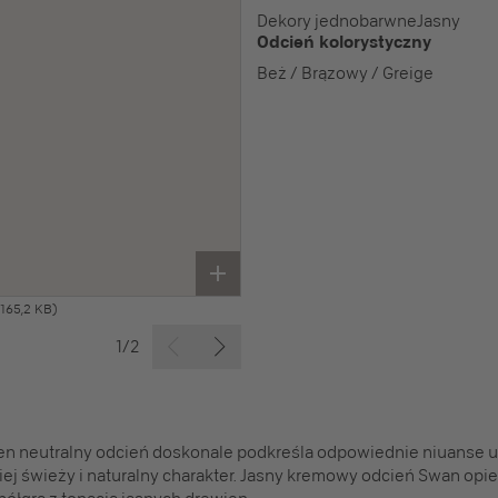
Dekory jednobarwne
Jasny
Odcień kolorystyczny
Beż / Brązowy / Greige
165,2 KB)
1/2
en neutralny odcień doskonale podkreśla odpowiednie niuanse 
kiej świeży i naturalny charakter. Jasny kremowy odcień Swan opie