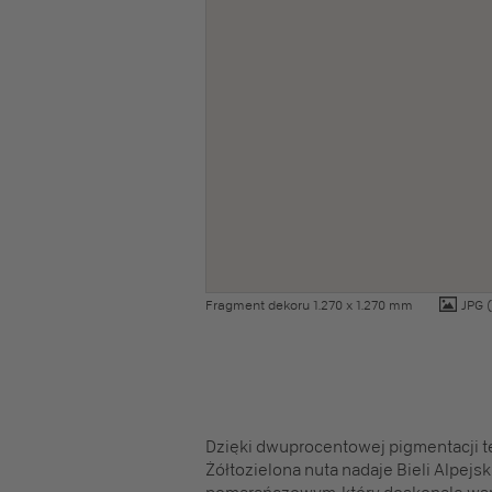
Fragment dekoru 1.270 x 1.270 mm
JPG
(
Dzięki dwuprocentowej pigmentacji t
Żółtozielona nuta nadaje Bieli Alpejs