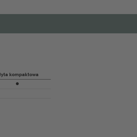
łyta kompaktowa
⏺