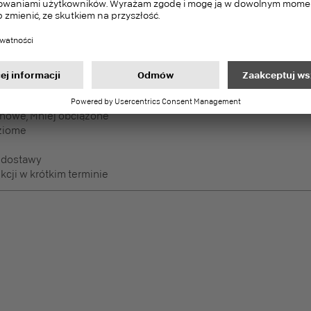
 dostawy
cji w krótkim terminie
DecoBoard P2
PEFC
Płyty melaminowane
nowe, Mniej obciążone
ziome
 dostawy
cji w krótkim terminie