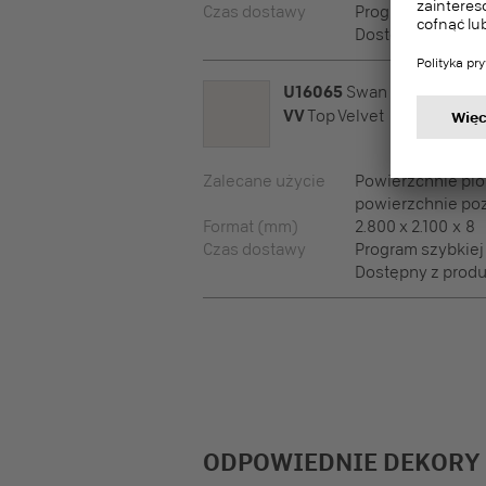
Czas dostawy
Program szybkiej
Dostępny z produk
U16065
Swan
VV
Top Velvet
Zalecane użycie
Powierzchnie pio
powierzchnie po
Format (mm)
2.800 x 2.100 x 8
Czas dostawy
Program szybkiej
Dostępny z produk
ODPOWIEDNIE DEKORY