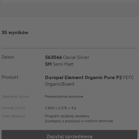
35 wyników
Dekor
S63066
Caviar Silver
SM
Semi Matt
Produkt
Duropal Element Organic Pure P2
PEFC
OrganicBoard
Zalecane użycie
Powierzchnie pionowe
Format (mm)
2.800 x 2.070 x 9,6
Czas dostawy
Program szybkiej dostawy
Dostępny z produkcji w krótkim terminie
Zapytaj sprzedawcę