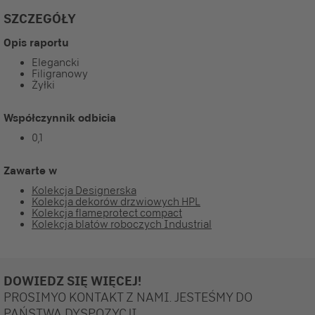
SZCZEGÓŁY
Opis raportu
Elegancki
Filigranowy
Żyłki
Współczynnik odbicia
0,1
Zawarte w
Kolekcja Designerska
Kolekcja dekorów drzwiowych HPL
Kolekcja flameprotect compact
Kolekcja blatów roboczych Industrial
DOWIEDZ SIĘ WIĘCEJ!
PROSIMYO KONTAKT Z NAMI. JESTEŚMY DO
PAŃSTWA DYSPOZYCJI.