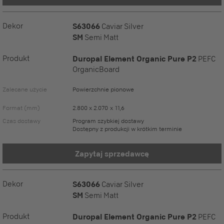
Dekor
S63066
Caviar Silver
SM
Semi Matt
Produkt
Duropal Element Organic Pure P2
PEFC
OrganicBoard
Zalecane użycie
Powierzchnie pionowe
Format (mm)
2.800 x 2.070 x 11,6
Czas dostawy
Program szybkiej dostawy
Dostępny z produkcji w krótkim terminie
Zapytaj sprzedawcę
Dekor
S63066
Caviar Silver
SM
Semi Matt
Produkt
Duropal Element Organic Pure P2
PEFC