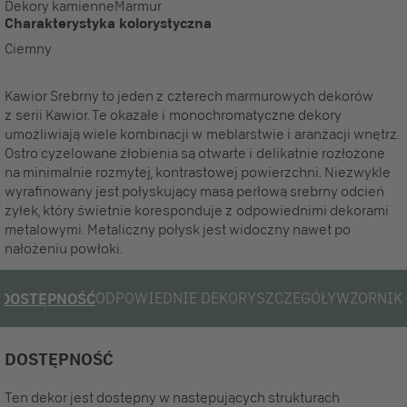
Dekory kamienne
Marmur
Charakterystyka kolorystyczna
Ciemny
Kawior Srebrny to jeden z czterech marmurowych dekorów
z serii Kawior. Te okazałe i monochromatyczne dekory
umożliwiają wiele kombinacji w meblarstwie i aranżacji wnętrz.
Ostro cyzelowane żłobienia są otwarte i delikatnie rozłożone
na minimalnie rozmytej, kontrastowej powierzchni. Niezwykle
wyrafinowany jest połyskujący masą perłową srebrny odcień
żyłek, który świetnie koresponduje z odpowiednimi dekorami
metalowymi. Metaliczny połysk jest widoczny nawet po
nałożeniu powłoki.
ODPOWIEDNIE DEKORY
SZCZEGÓŁY
WZORNIK
DOSTĘPNOŚĆ
DOSTĘPNOŚĆ
Ten dekor jest dostępny w następujących strukturach