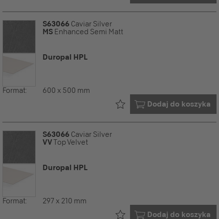
S63066
Caviar Silver
MS
Enhanced Semi Matt
Duropal HPL
Format:
600 x 500 mm
Już w Twoim
Dodaj do koszyka
S63066
Caviar Silver
VV
Top Velvet
Duropal HPL
Format:
297 x 210 mm
Już w Twoim
Dodaj do koszyka