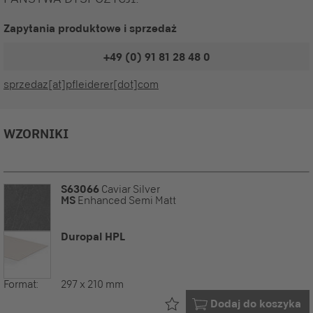
Zapytania produktowe i sprzedaż
+49 (0) 91 81 28 48 0
sprzedaz[at]pfleiderer[dot]com
WZORNIKI
S63066
Caviar Silver
MS
Enhanced Semi Matt
Duropal HPL
Format:
297 x 210 mm
Już w Twoim
Dodaj do koszyka