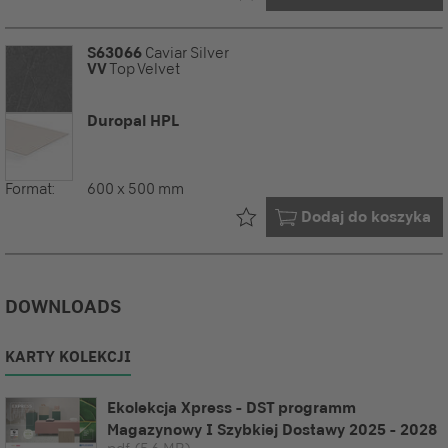
S63066
Caviar Silver
VV
Top Velvet
Duropal HPL
Format:
600 x 500 mm
Już w Twoim
Dodaj do koszyka
DOWNLOADS
KARTY KOLEKCJI
Ekolekcja Xpress - DST programm
Magazynowy I Szybkiej Dostawy 2025 - 2028