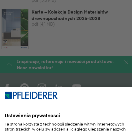
pdf
(5,6 MB)
Karte – Kolekcja Design Materiałów
drewnopochodnych 2025–2028
pdf
(4,1 MB)
Inspiracje, referencje i nowości produktowe:
Nasz newsletter!
COMPANY
MAGAZYN
PRODUKTY
SERWIS
ZASTOSOWANIA
CAREER