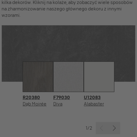
kilka dekorów. Kliknij na kolaże, aby zobaczyć wiele sposobów
na zharmonizowanie naszego głównego dekoru z innymi
wzorami.
R20380
F79030
U12083
Dąb Moirée
Diva
Alabaster
1/2