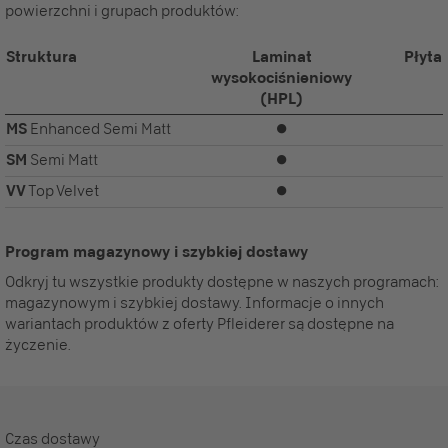
powierzchni i grupach produktów:
Struktura
Laminat
Płyta
wysokociśnieniowy
(HPL)
MS
Enhanced Semi Matt
⏺
SM
Semi Matt
⏺
VV
Top Velvet
⏺
Program magazynowy i szybkiej dostawy
Odkryj tu wszystkie produkty dostępne w naszych programach:
magazynowym i szybkiej dostawy. Informacje o innych
wariantach produktów z oferty Pfleiderer są dostępne na
życzenie.
Czas dostawy