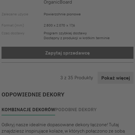
OrganicBoard
Zalecane użycie
Powierzchnie pionowe
Format (mm)
2.800 x 2.070 x 17,6
Czas dostawy
Program szybkiej dostawy
Dostępny z produkcji w krótkim terminie
Zapytaj sprzedawcę
3
z
35
Produkty
Pokaż więcej
ODPOWIEDNIE DEKORY
KOMBINACJE DEKORÓW
PODOBNE DEKORY
Odkryj nasze idealnie dopasowane dekory łączone! Tutaj
znajdziesz inspirujące kolaże, w których połączono ze sobą