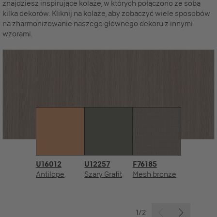
znajdziesz inspirujące kolaże, w których połączono ze sobą
kilka dekorów. Kliknij na kolaże, aby zobaczyć wiele sposobów
na zharmonizowanie naszego głównego dekoru z innymi
wzorami.
U16012
U12257
F76185
Antilope
Szary Grafit
Mesh bronze
1/2