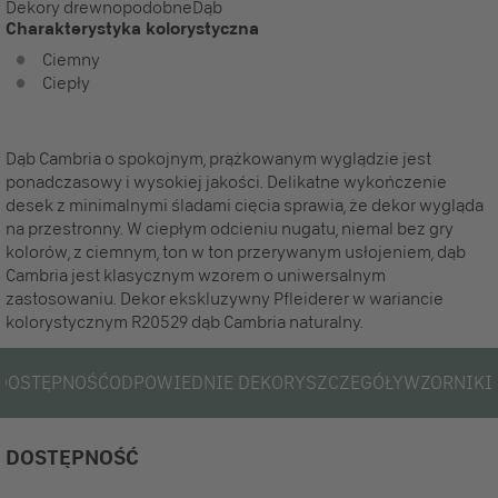
Dekory drewnopodobne
Dąb
Charakterystyka kolorystyczna
Ciemny
Ciepły
Dąb Cambria o spokojnym, prążkowanym wyglądzie jest
ponadczasowy i wysokiej jakości. Delikatne wykończenie
desek z minimalnymi śladami cięcia sprawia, że dekor wygląda
na przestronny. W ciepłym odcieniu nugatu, niemal bez gry
kolorów, z ciemnym, ton w ton przerywanym usłojeniem, dąb
Cambria jest klasycznym wzorem o uniwersalnym
zastosowaniu. Dekor ekskluzywny Pfleiderer w wariancie
kolorystycznym R20529 dąb Cambria naturalny.
DOSTĘPNOŚĆ
ODPOWIEDNIE DEKORY
SZCZEGÓŁY
WZORNIKI
DOSTĘPNOŚĆ