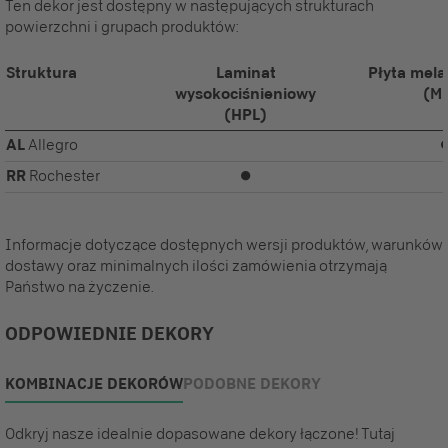
Ten dekor jest dostępny w następujących strukturach
powierzchni i grupach produktów:
Struktura
Laminat
Płyta mel
wysokociśnieniowy
(M
(HPL)
AL
Allegro
RR
Rochester
⏺
Informacje dotyczące dostępnych wersji produktów, warunków
dostawy oraz minimalnych ilości zamówienia otrzymają
Państwo na życzenie.
ODPOWIEDNIE DEKORY
KOMBINACJE DEKORÓW
PODOBNE DEKORY
Odkryj nasze idealnie dopasowane dekory łączone! Tutaj