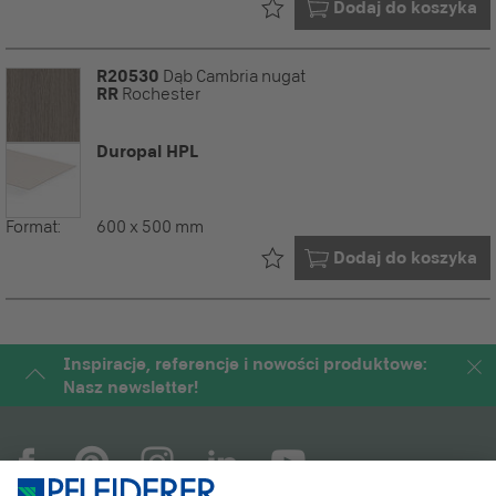
Już w Twoim
Dodaj do koszyka
R20530
Dąb Cambria nugat
RR
Rochester
Duropal HPL
Format:
600 x 500 mm
Już w Twoim
Dodaj do koszyka
Inspiracje, referencje i nowości produktowe:
Nasz newsletter!