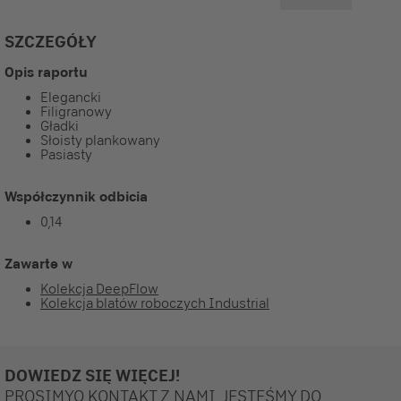
SZCZEGÓŁY
Opis raportu
Elegancki
Filigranowy
Gładki
Słoisty plankowany
Pasiasty
Współczynnik odbicia
0,14
Zawarte w
Kolekcja DeepFlow
Kolekcja blatów roboczych Industrial
DOWIEDZ SIĘ WIĘCEJ!
PROSIMYO KONTAKT Z NAMI. JESTEŚMY DO