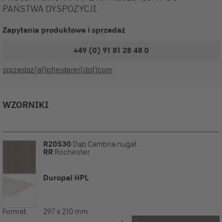
PAŃSTWA DYSPOZYCJI.
Zapytania produktowe i sprzedaż
+49 (0) 91 81 28 48 0
sprzedaz[at]pfleiderer[dot]com
WZORNIKI
R20530
Dąb Cambria nugat
RR
Rochester
Duropal HPL
Format:
297 x 210 mm