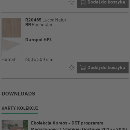
Już w Twoim
Dodaj do koszyka
R20485
Lucca Natur
RR
Rochester
Duropal HPL
Format:
600 x 500 mm
Już w Twoim
Dodaj do koszyka
DOWNLOADS
KARTY KOLEKCJI
Ekolekcja Xpress - DST programm
Magazynowy I Szybkiej Dostawy 2025 - 2028