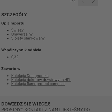
1/2
SZCZEGÓŁY
Opis raportu
Świeży
Uniwersalny
Słoisty plankowany
Współczynnik odbicia
0,32
Zawarte w
Kolekcja Designerska
Kolekcja dekorów drzwiowych HPL
Kolekcja flameprotect compact
DOWIEDZ SIĘ WIĘCEJ!
PROSIMYO KONTAKT Z NAMI. JESTEŚMY DO