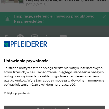
pdf
(5,6 MB)
Inspiracje, referencje i nowości produktowe:
Nasz newsletter!
COMPANY
MAGAZYN
PRODUKTY
SERWIS
ZASTOSOWANIA
CAREER
SUSTAINABILITY
KONTAKT
REFERENCJE
SKLEP