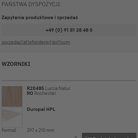
PAŃSTWA DYSPOZYCJI.
Zapytania produktowe i sprzedaż
+49 (0) 91 81 28 48 0
sprzedaz[at]pfleiderer[dot]com
WZORNIKI
R20485
Lucca Natur
RO
Rochester
Duropal HPL
Format:
297 x 210 mm