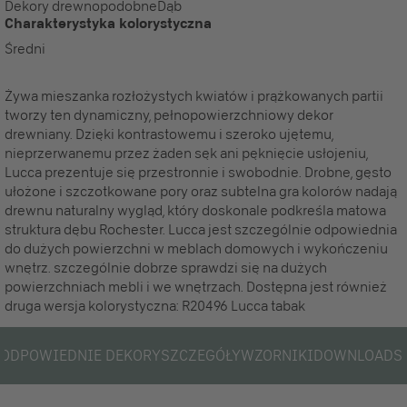
Dekory drewnopodobne
Dąb
Charakterystyka kolorystyczna
Średni
Żywa mieszanka rozłożystych kwiatów i prążkowanych partii
tworzy ten dynamiczny, pełnopowierzchniowy dekor
drewniany. Dzięki kontrastowemu i szeroko ujętemu,
nieprzerwanemu przez żaden sęk ani pęknięcie usłojeniu,
Lucca prezentuje się przestronnie i swobodnie. Drobne, gęsto
ułożone i szczotkowane pory oraz subtelna gra kolorów nadają
drewnu naturalny wygląd, który doskonale podkreśla matowa
struktura dębu Rochester. Lucca jest szczególnie odpowiednia
do dużych powierzchni w meblach domowych i wykończeniu
wnętrz. szczególnie dobrze sprawdzi się na dużych
powierzchniach mebli i we wnętrzach. Dostępna jest również
druga wersja kolorystyczna: R20496 Lucca tabak
ODPOWIEDNIE DEKORY
SZCZEGÓŁY
WZORNIKI
DOWNLOADS