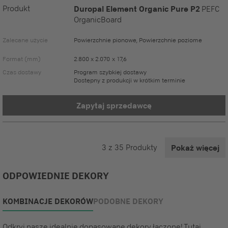
Produkt
Duropal Element Organic Pure P2
PEFC
OrganicBoard
Zalecane użycie
Powierzchnie pionowe, Powierzchnie poziome
Format (mm)
2.800 x 2.070 x 17,6
Czas dostawy
Program szybkiej dostawy
Dostępny z produkcji w krótkim terminie
Zapytaj sprzedawcę
3
z
35
Produkty
Pokaż więcej
ODPOWIEDNIE DEKORY
KOMBINACJE DEKORÓW
PODOBNE DEKORY
Odkryj nasze idealnie dopasowane dekory łączone! Tutaj