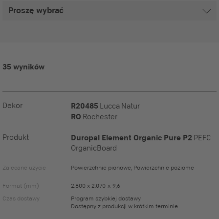
35 wyników
Dekor
R20485
Lucca Natur
RO
Rochester
Produkt
Duropal Element Organic Pure P2
PEFC
OrganicBoard
Zalecane użycie
Powierzchnie pionowe, Powierzchnie poziome
Format (mm)
2.800 x 2.070 x 9,6
Czas dostawy
Program szybkiej dostawy
Dostępny z produkcji w krótkim terminie