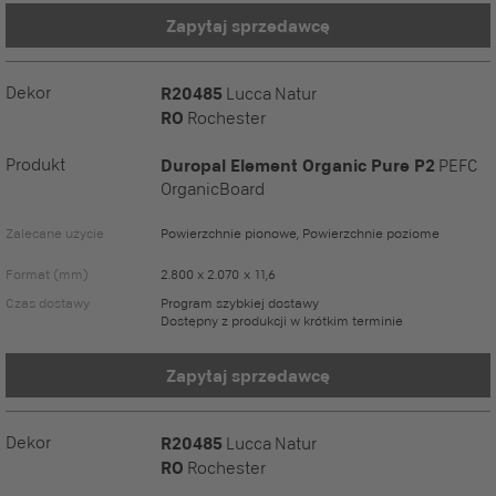
Zapytaj sprzedawcę
Dekor
R20485
Lucca Natur
RO
Rochester
Produkt
Duropal Element Organic Pure P2
PEFC
OrganicBoard
Zalecane użycie
Powierzchnie pionowe, Powierzchnie poziome
Format (mm)
2.800 x 2.070 x 11,6
Czas dostawy
Program szybkiej dostawy
Dostępny z produkcji w krótkim terminie
Zapytaj sprzedawcę
Dekor
R20485
Lucca Natur
RO
Rochester