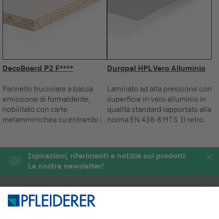
DecoBoard P2 F****
Duropal HPL Vero Alluminio
Pannello truciolare a bassa
Laminato ad alta pressione con
emissione di formaldeide,
superficie in vero alluminio in
nobilitato con carte
qualitá standard rapportato alla
melamminichea su entrambi i
norma EN 438-8:MTS. Il retro
lati, certificato Blue Angel.
viene levigato per renderlo
adatto all'incollaggio.
Ispirazioni, riferimenti e notizie sui prodotti:
La nostra newsletter!