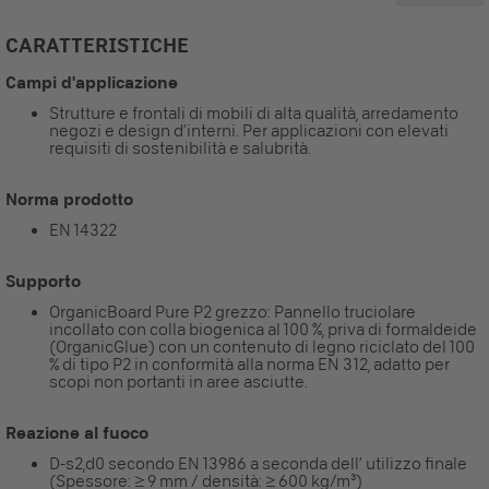
CARATTERISTICHE
Campi d'applicazione
Strutture e frontali di mobili di alta qualità, arredamento
negozi e design d’interni. Per applicazioni con elevati
requisiti di sostenibilità e salubrità.
Norma prodotto
EN 14322
Supporto
OrganicBoard Pure P2 grezzo: Pannello truciolare
incollato con colla biogenica al 100 %, priva di formaldeide
(OrganicGlue) con un contenuto di legno riciclato del 100
% di tipo P2 in conformità alla norma EN 312, adatto per
scopi non portanti in aree asciutte.
Reazione al fuoco
D-s2,d0 secondo EN 13986 a seconda dell’ utilizzo finale
(Spessore: ≥ 9 mm / densità: ≥ 600 kg/m³)