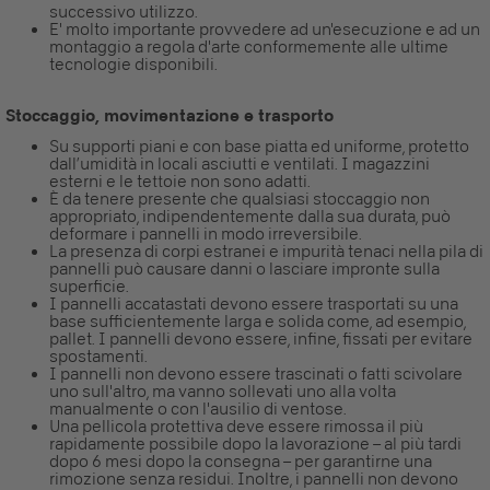
successivo utilizzo.
E' molto importante provvedere ad un'esecuzione e ad un
montaggio a regola d'arte conformemente alle ultime
tecnologie disponibili.
Stoccaggio, movimentazione e trasporto
Su supporti piani e con base piatta ed uniforme, protetto
dall’umidità in locali asciutti e ventilati. I magazzini
esterni e le tettoie non sono adatti.
È da tenere presente che qualsiasi stoccaggio non
appropriato, indipendentemente dalla sua durata, può
deformare i pannelli in modo irreversibile.
La presenza di corpi estranei e impurità tenaci nella pila di
pannelli può causare danni o lasciare impronte sulla
superficie.
I pannelli accatastati devono essere trasportati su una
base sufficientemente larga e solida come, ad esempio,
pallet. I pannelli devono essere, infine, fissati per evitare
spostamenti.
I pannelli non devono essere trascinati o fatti scivolare
uno sull'altro, ma vanno sollevati uno alla volta
manualmente o con l'ausilio di ventose.
Una pellicola protettiva deve essere rimossa il più
rapidamente possibile dopo la lavorazione – al più tardi
dopo 6 mesi dopo la consegna – per garantirne una
rimozione senza residui. Inoltre, i pannelli non devono