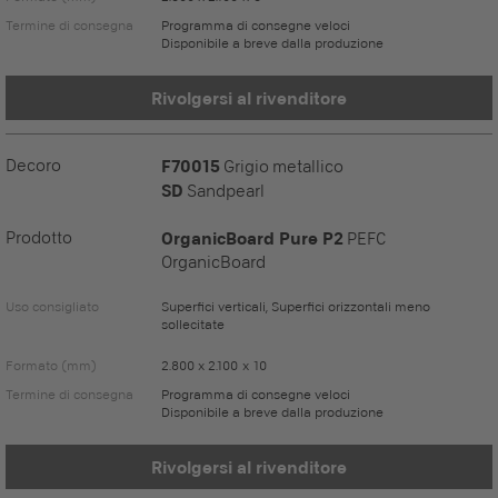
Termine di consegna
Programma di consegne veloci
Disponibile a breve dalla produzione
Rivolgersi al rivenditore
Decoro
F70015
Grigio metallico
SD
Sandpearl
Prodotto
OrganicBoard Pure P2
PEFC
OrganicBoard
Uso consigliato
Superfici verticali, Superfici orizzontali meno
sollecitate
Formato (mm)
2.800 x 2.100 x 10
Termine di consegna
Programma di consegne veloci
Disponibile a breve dalla produzione
Rivolgersi al rivenditore