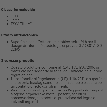
Classe formaldeide
E1 E05
F****
TSCA Title VI
Effetto antimicrobico
Superficie con effetto antimicrobico entro 24 h per il
design di interni – Metodologia di prova JIS Z 2801 / ISO
22196
Sicurezza prodotto
Questo prodotto è conforme al REACH CE 1907/2006 un
materiale non soggetto ai sensi dell' articolo 7 e alla sua
registrazione.
In conformità al Regolamento (UE) N. 10/2011 la superficie
si presenta fisiologicamente senza pericolo e adatta per
un contatto diretto con gli alimenti.
Produciamo i nostri pannelli senza l'aggiunta di composti
alogeno-organici e/o metalli pesanti, agenti di
conservazione, di prodotti di protezione del legno e
solventi organici.