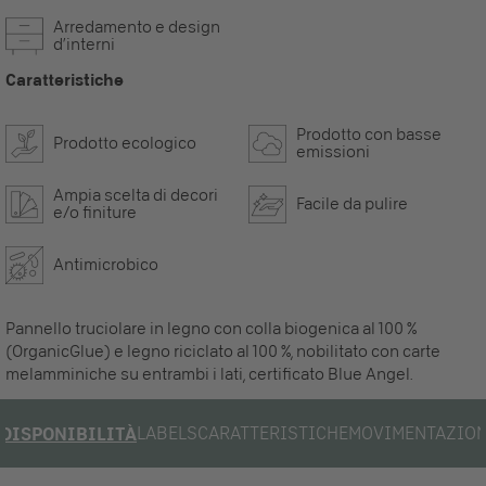
Arredamento e design
d’interni
Caratteristiche
Prodotto con basse
Prodotto ecologico
emissioni
Ampia scelta di decori
Facile da pulire
e/o finiture
Antimicrobico
Pannello truciolare in legno con colla biogenica al 100 %
(OrganicGlue) e legno riciclato al 100 %, nobilitato con carte
melamminiche su entrambi i lati, certificato Blue Angel.
LABELS
CARATTERISTICHE
MOVIMENTAZIO
DISPONIBILITÀ