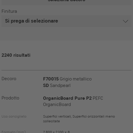
Finitura
2240 risultati
Decoro
F70015
Grigio metallico
SD
Sandpearl
Prodotto
OrganicBoard Pure P2
PEFC
OrganicBoard
Uso consigliato
Superfici verticali, Superfici orizzontali meno
sollecitate
Formato (mm)
2.800 x 2.100 x 8