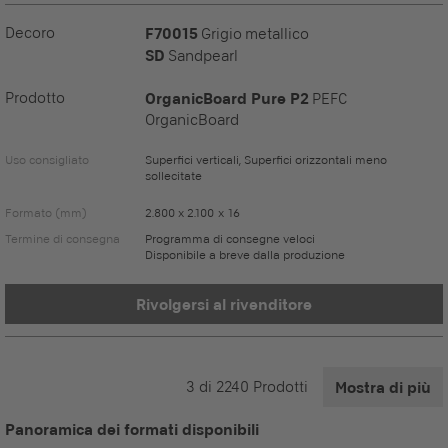
Decoro
F70015
Grigio metallico
SD
Sandpearl
Prodotto
OrganicBoard Pure P2
PEFC
OrganicBoard
Uso consigliato
Superfici verticali, Superfici orizzontali meno
sollecitate
Formato (mm)
2.800 x 2.100 x 16
Termine di consegna
Programma di consegne veloci
Disponibile a breve dalla produzione
Rivolgersi al rivenditore
3
di
2240
Prodotti
Mostra di più
Panoramica dei formati disponibili