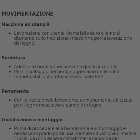
MOVIMENTAZIONE
Macchine ed utensili
Lavorazione con utensili in metallo duro o lame al
diamante sulle tradizionali macchine per la lavorazione
del legno.
Bordatura
Adatti sia i bordi a spessore che quelli piú sottili.
Per l'incollaggio dei bordi, suggeriamo delle colle
termofusibili poliuretaniche e/o colle EVA.
Ferramenta
Con la tradizionale ferramenta, comunemente utilizzata
per il legno massiccio e pannelli in legno.
Installazione e montaggio
Prima di procedere alla lavorazione e al montaggio è
necessario predisporre una normale situazione climatica.
I locali devono essere climatizzati a seconda del