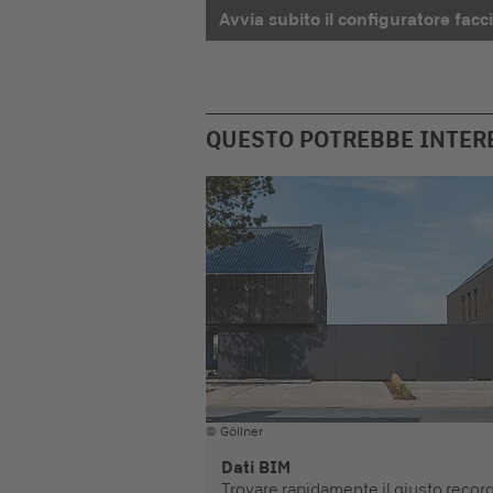
Avvia subito il configuratore facc
QUESTO POTREBBE INTER
© Göllner
Dati BIM
Trovare rapidamente il giusto recor