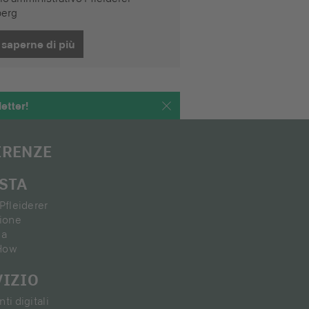
berg
 saperne di più
etter!
ERENZE
ISTA
Pfleiderer
zione
ia
How
VIZIO
ti digitali