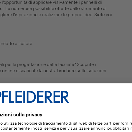
e l'opportunità di applicare visivamente i pannelli di
ifici. Le numerose possibilità offerte dallo strumento di
iere l'ispirazione e realizzare le proprie idee. Siete voi
ncetto di colore
li per la progettazione delle facciate? Scoprite i
 online o scaricate la nostra brochure sulle soluzioni
ZZARE IL CONFIGURATORE FACCIATA