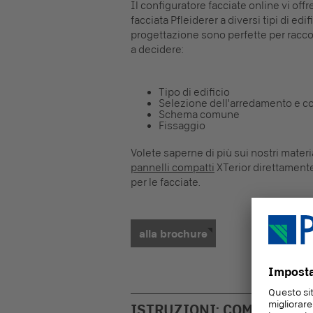
Il configuratore facciate online vi offr
facciata Pfleiderer a diversi tipi di ed
progettazione sono perfette per raccogl
a decidere:
Tipo di edificio
Selezione dell'arredamento e co
Schema comune
Fissaggio
Volete saperne di più sui nostri materia
pannelli compatti
XTerior direttamente
per le facciate.
alla brochure
ISTRUZIONI: COME UTILI