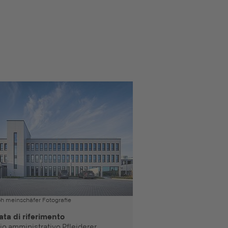
h meinschäfer Fotografie
ata di riferimento
cio amministrativo Pfleiderer