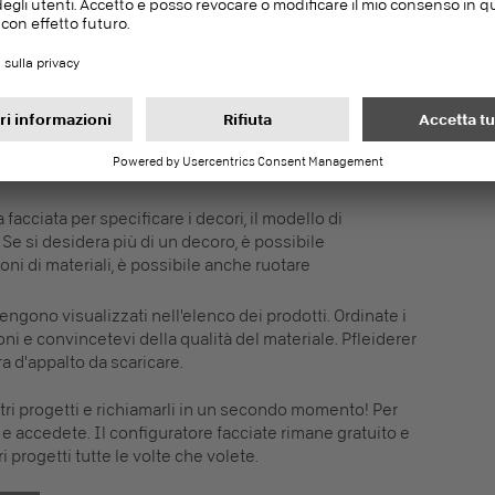
tivo da usare:
e si desidera configurare la facciata: Casa indipendente,
 diverse tipologie di edifici richiedono soluzioni
 facciata per specificare i decori, il modello di
. Se si desidera più di un decoro, è possibile
ioni di materiali, è possibile anche ruotare
vengono visualizzati nell'elenco dei prodotti. Ordinate i
 e convincetevi della qualità del materiale. Pfleiderer
ra d'appalto da scaricare.
stri progetti e richiamarli in un secondo momento! Per
 e accedete. Il configuratore facciate rimane gratuito e
 progetti tutte le volte che volete.