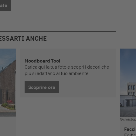
iate
ESSARTI ANCHE
Moodboard Tool
Carica qui la tua foto e scopri i decori che
piú si adattano al tuo ambiente.
Scoprire ora
©christop
Facci
d
Edifi