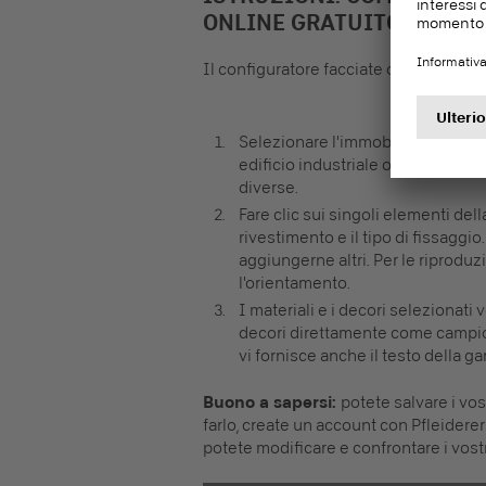
ONLINE GRATUITO
Il configuratore facciate online è intui
Selezionare l'immobile per il qual
edificio industriale o balcone? Le
diverse.
Fare clic sui singoli elementi della
rivestimento e il tipo di fissaggio
aggiungerne altri. Per le riproduz
l'orientamento.
I materiali e i decori selezionati 
decori direttamente come campioni
vi fornisce anche il testo della ga
Buono a sapersi:
potete salvare i vo
farlo, create un account con Pfleiderer
potete modificare e confrontare i vostri