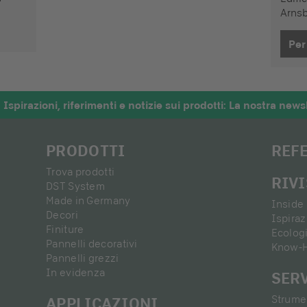
Arns
Per
Ispirazioni, riferimenti e notizie sui prodotti: La nostra newsl
PRODOTTI
REF
Trova prodotti
RIV
DST System
Made in Germany
Inside 
Decori
Ispira
Finiture
Ecolog
Pannelli decorativi
Know-
Pannelli grezzi
In evidenza
SER
Strumen
APPLICAZIONI