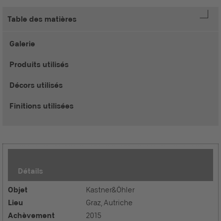
Table des matières
Galerie
Produits utilisés
Décors utilisés
Finitions utilisées
Détails
Objet
Kastner&Öhler
Lieu
Graz, Autriche
Achèvement
2015