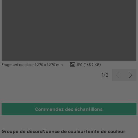
Fragment de décor 1.270 x 1.270 mm
JPG
(165,9 KB)
1/2
Commandez des échantillons
Groupe de décors
Nuance de couleur
Teinte de couleur