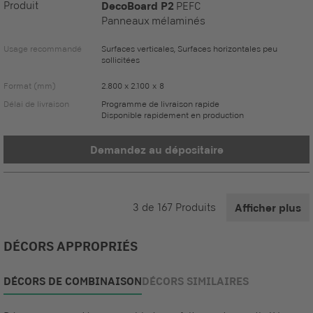
Produit
DecoBoard P2
PEFC
Panneaux mélaminés
Usage recommandé
Surfaces verticales, Surfaces horizontales peu
sollicitées
Format (mm)
2.800 x 2.100 x 8
Délai de livraison
Programme de livraison rapide
Disponible rapidement en production
Demandez au dépositaire
3
de
167
Produits
Afficher plus
DÉCORS APPROPRIÉS
DÉCORS DE COMBINAISON
DÉCORS SIMILAIRES