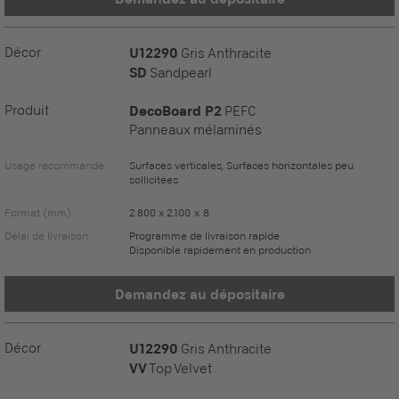
Décor
U12290
Gris Anthracite
SD
Sandpearl
Produit
DecoBoard P2
PEFC
Panneaux mélaminés
Usage recommandé
Surfaces verticales, Surfaces horizontales peu
sollicitées
Format (mm)
2.800 x 2.100 x 8
Délai de livraison
Programme de livraison rapide
Disponible rapidement en production
Demandez au dépositaire
Décor
U12290
Gris Anthracite
VV
Top Velvet