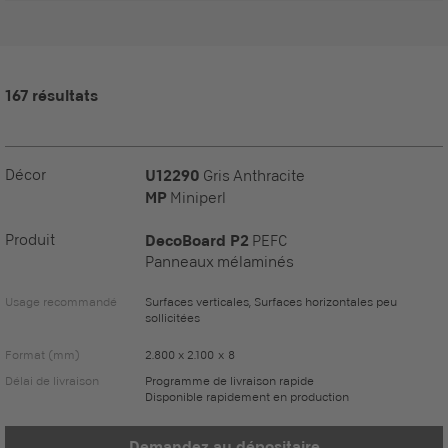
167 résultats
Décor
U12290
Gris Anthracite
MP
Miniperl
Produit
DecoBoard P2
PEFC
Panneaux mélaminés
Usage recommandé
Surfaces verticales, Surfaces horizontales peu
sollicitées
Format (mm)
2.800 x 2.100 x 8
Délai de livraison
Programme de livraison rapide
Disponible rapidement en production
Demandez au dépositaire