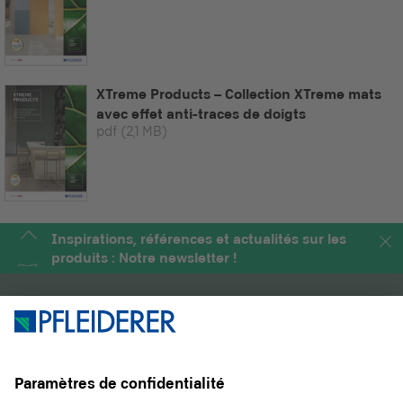
XTreme Products – Collection XTreme mats
avec effet anti-traces de doigts
pdf
(2,1 MB)
Inspirations, références et actualités sur les
produits : Notre newsletter !
PRODUITS
MAGAZINE