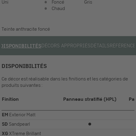
Uni
Foncé
Gris
Chaud
Teinte anthracite foncé
DÉCORS APPROPRIÉS
DÉTAILS
RÉFÉRENCE
DISPONIBILITÉS
DISPONIBILITÉS
Ce décor est réalisable dans les finitions et les catégories de
produits suivantes :
Finition
Panneau stratifié (HPL)
Pa
EM
Exterior Matt
SD
Sandpearl
⏺
XG
XTreme Brillant