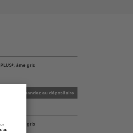
PLUS®, âme gris
Demandez au dépositaire
PLUS®, âme gris