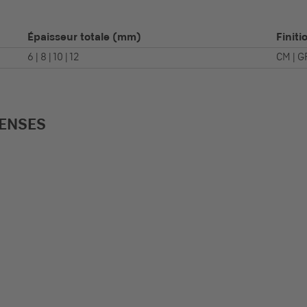
Épaisseur totale
(mm)
Finiti
6 | 8 | 10 | 12
CM | GR
PENSES