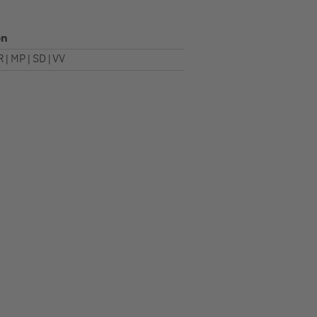
on
 | MP | SD | VV