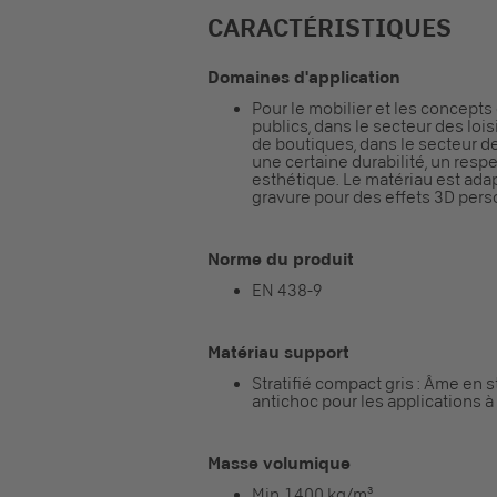
CARACTÉRISTIQUES
Domaines d'application
Pour le mobilier et les concepts
publics, dans le secteur des lois
de boutiques, dans le secteur de
une certaine durabilité, un res
esthétique. Le matériau est adap
gravure pour des effets 3D pers
Norme du produit
EN 438-9
Matériau support
Stratifié compact gris : Âme en 
antichoc pour les applications à
Masse volumique
Min. 1.400 kg/m³