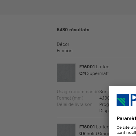
5480 résultats
Décor
Finition
F76001
Loftec
CM
Supermatt
Usage recommandé
Surfaces vertical
Format (mm)
4.100 x 1.300 x 6
Délai de livraison
Programme de pr
Disponible en pro
F76001
Loftec
GR
Solid Granite