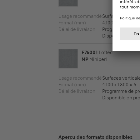
Usage recommandé
Surfaces vertical
Format (mm)
4.100 x 1.300 x 6
Délai de livraison
Programme de pr
Disponible en pro
F76001
Loftec
MP
Miniperl
Usage recommandé
Surfaces vertical
Format (mm)
4.100 x 1.300 x 6
Délai de livraison
Programme de pr
Disponible en pro
Aperçu des formats disponibles