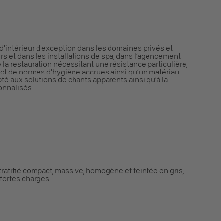
 d'intérieur d'exception dans les domaines privés et
irs et dans les installations de spa, dans l’agencement
 la restauration nécessitant une résistance particulière,
pect de normes d'hygiène accrues ainsi qu’un matériau
té aux solutions de chants apparents ainsi qu’à la
onnalisés.
stratifié compact, massive, homogène et teintée en gris,
 fortes charges.