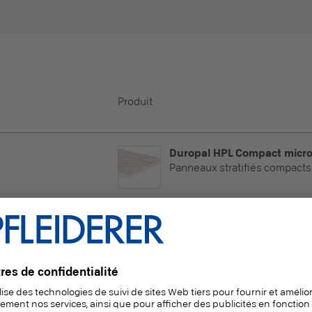
Produit
Duropal HPL Compact micro
Panneaux stratifiés compacts
es, Surfaces horizontales
oduction
duction avec délai de livraison
Duropal HPL Compact micro
Panneaux stratifiés compacts