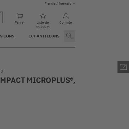
France / francais
Panier
Liste de
Compte
souhaits
ATIONS
ECHANTILLONS
TS
MPACT MICROPLUS®,