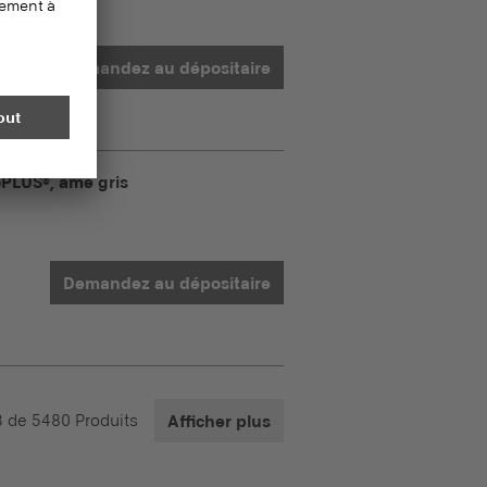
Demandez au dépositaire
PLUS®, âme gris
Demandez au dépositaire
3
de
5480
Produits
Afficher plus