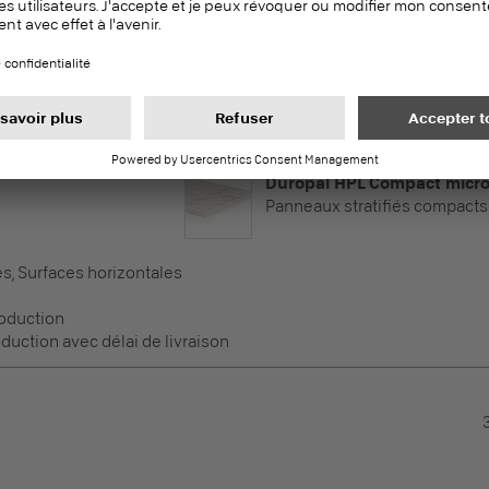
es, Surfaces horizontales
oduction
duction avec délai de livraison
Duropal HPL Compact micro
Panneaux stratifiés compacts
es, Surfaces horizontales
oduction
duction avec délai de livraison