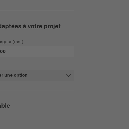
daptées à votre projet
argeur (mm)
300
er une option
able