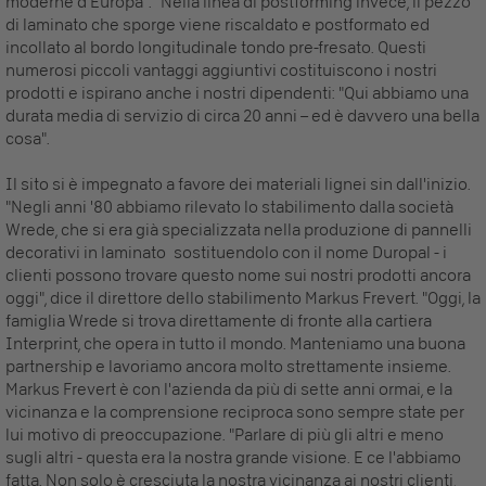
moderne d'Europa". "Nella linea di postforming invece, il pezzo
di laminato che sporge viene riscaldato e postformato ed
incollato al bordo longitudinale tondo pre-fresato. Questi
numerosi piccoli vantaggi aggiuntivi costituiscono i nostri
prodotti e ispirano anche i nostri dipendenti: "Qui abbiamo una
durata media di servizio di circa 20 anni – ed è davvero una bella
cosa".
Il sito si è impegnato a favore dei materiali lignei sin dall'inizio.
"Negli anni '80 abbiamo rilevato lo stabilimento dalla società
Wrede, che si era già specializzata nella produzione di pannelli
decorativi in laminato sostituendolo con il nome Duropal - i
clienti possono trovare questo nome sui nostri prodotti ancora
oggi", dice il direttore dello stabilimento Markus Frevert. "Oggi, la
famiglia Wrede si trova direttamente di fronte alla cartiera
Interprint, che opera in tutto il mondo. Manteniamo una buona
partnership e lavoriamo ancora molto strettamente insieme.
Markus Frevert è con l'azienda da più di sette anni ormai, e la
vicinanza e la comprensione reciproca sono sempre state per
lui motivo di preoccupazione. "Parlare di più gli altri e meno
sugli altri - questa era la nostra grande visione. E ce l'abbiamo
fatta. Non solo è cresciuta la nostra vicinanza ai nostri clienti,