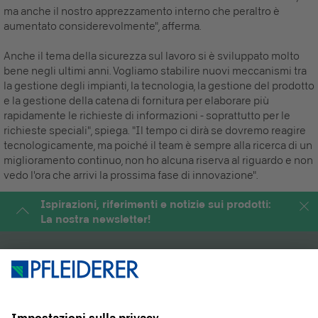
ma anche il nostro apprezzamento interno che peraltro è
aumentato considerevolmente", afferma.
Anche il tema della sicurezza sul lavoro si è sviluppato molto
bene negli ultimi anni. Vogliamo stabilire nuovi meccanismi tra
la gestione degli impianti, la tecnologia, la gestione del prodotto
e la gestione della catena di fornitura per elaborare più
rapidamente le richieste di informazioni - soprattutto per le
richieste speciali", spiega. "Il tempo ci dirà se dovremo reagire
tecnologicamente, ma poiché il team è sempre alla ricerca di un
miglioramento continuo, non ho alcuna riserva al riguardo e non
vedo l'ora che arrivi la prossima fase di innovazione".
Ispirazioni, riferimenti e notizie sui prodotti:
La nostra newsletter!
PRODOTTI
RIVISTA