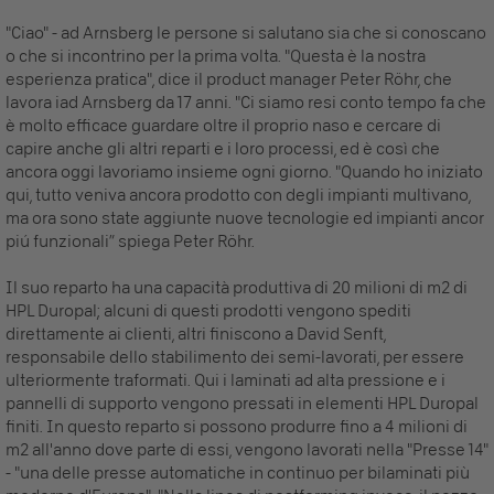
"Ciao" - ad Arnsberg le persone si salutano sia che si conoscano
o che si incontrino per la prima volta. "Questa è la nostra
esperienza pratica", dice il product manager Peter Röhr, che
lavora iad Arnsberg da 17 anni. "Ci siamo resi conto tempo fa che
è molto efficace guardare oltre il proprio naso e cercare di
capire anche gli altri reparti e i loro processi, ed è così che
ancora oggi lavoriamo insieme ogni giorno. "Quando ho iniziato
qui, tutto veniva ancora prodotto con degli impianti multivano,
ma ora sono state aggiunte nuove tecnologie ed impianti ancor
piú funzionali” spiega Peter Röhr.
Il suo reparto ha una capacità produttiva di 20 milioni di m2 di
HPL Duropal; alcuni di questi prodotti vengono spediti
direttamente ai clienti, altri finiscono a David Senft,
responsabile dello stabilimento dei semi-lavorati, per essere
ulteriormente traformati. Qui i laminati ad alta pressione e i
pannelli di supporto vengono pressati in elementi HPL Duropal
finiti. In questo reparto si possono produrre fino a 4 milioni di
m2 all'anno dove parte di essi, vengono lavorati nella "Presse 14"
- "una delle presse automatiche in continuo per bilaminati più