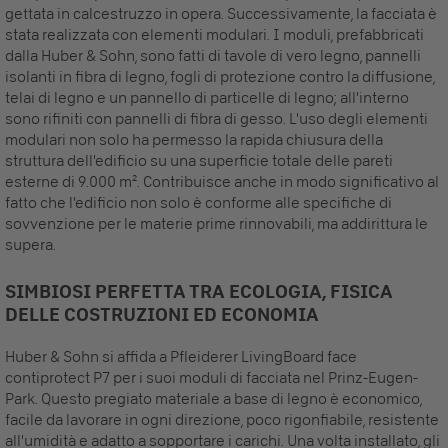
gettata in calcestruzzo in opera. Successivamente, la facciata è
stata realizzata con elementi modulari. I moduli, prefabbricati
dalla Huber & Sohn, sono fatti di tavole di vero legno, pannelli
isolanti in fibra di legno, fogli di protezione contro la diffusione,
telai di legno e un pannello di particelle di legno; all'interno
sono rifiniti con pannelli di fibra di gesso. L'uso degli elementi
modulari non solo ha permesso la rapida chiusura della
struttura dell'edificio su una superficie totale delle pareti
esterne di 9.000 m². Contribuisce anche in modo significativo al
fatto che l'edificio non solo è conforme alle specifiche di
sovvenzione per le materie prime rinnovabili, ma addirittura le
supera.
SIMBIOSI PERFETTA TRA ECOLOGIA, FISICA
DELLE COSTRUZIONI ED ECONOMIA
Huber & Sohn si affida a Pfleiderer LivingBoard face
contiprotect P7 per i suoi moduli di facciata nel Prinz-Eugen-
Park. Questo pregiato materiale a base di legno è economico,
facile da lavorare in ogni direzione, poco rigonfiabile, resistente
all'umidità e adatto a sopportare i carichi. Una volta installato, gli