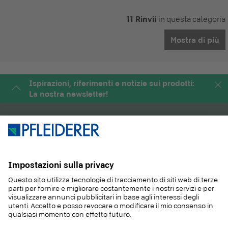
11 Rinvii
in questa categoria
Mostra di più
Ispirazioni, riferimenti e notizie sui prodotti:
La nostra newsletter!
PRODOTTI
RIVISTA
APPLICAZIONI
SERVIZIO
SOSTENIBILITA
CONTATTO
REFERENZE
E-SHOP