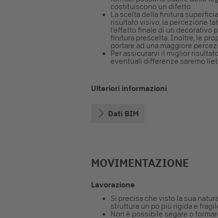
costituiscono un difetto.
La scelta della finitura superfici
risultato visivo, la percezione ta
l'effetto finale di un decorati
finitura prescelta. Inoltre, le 
portare ad una maggiore percezio
Per assicurarvi il miglior risulta
eventuali differenze saremo lieti
Ulteriori informazioni
Dati BIM
MOVIMENTAZIONE
Lavorazione
Si precisa che visto la sua natu
struttura un pò piú rigida e fragil
Non è possibile segare o formare 