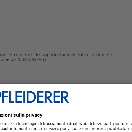
ione con materiali di supporto normalmente o facilmente
T come da 2003/593/EG)
ico entro 24 h per il design di interni – Metodologia di