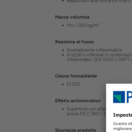
Rapportato alla norma EN 438-3
Massa volumica
Min. 1.350 kg/m³
Reazione al fuoco
Normalmente infiammabile
D-s2,d0 o inferiore in combinaz
infiammabili. (EN 13501-1, CWF
Classe formaldeide
E1 E05
Effetto antimicrobico
Superficie con effetto antimicrob
prova JIS Z 2801 / ISO 22196
Sicurezza prodotto