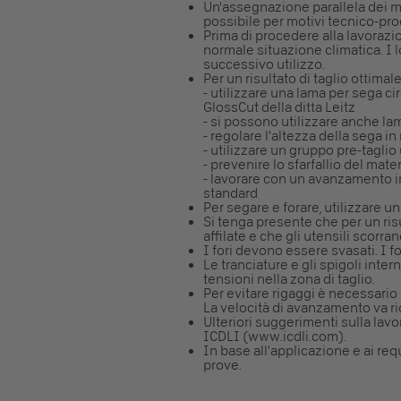
Un'assegnazione parallela dei mo
possibile per motivi tecnico-prod
Prima di procedere alla lavoraz
normale situazione climatica. I 
successivo utilizzo.
Per un risultato di taglio ottim
- utilizzare una lama per sega ci
GlossCut della ditta Leitz
- si possono utilizzare anche la
- regolare l'altezza della sega i
- utilizzare un gruppo pre-taglio
- prevenire lo sfarfallio del mater
- lavorare con un avanzamento in
standard
Per segare e forare, utilizzare u
Si tenga presente che per un ris
affilate e che gli utensili scorr
I fori devono essere svasati. I f
Le tranciature e gli spigoli inte
tensioni nella zona di taglio.
Per evitare rigaggi è necessario 
La velocità di avanzamento va rido
Ulteriori suggerimenti sulla lavo
ICDLI (www.icdli.com).
In base all'applicazione e ai requ
prove.