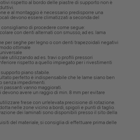
tivi rispetto al bordo delle piastre di supporto non è
uttivi.
ione e al montaggio è necessario predisporre una
locali devono essere climatizzati a seconda del
ale consigliamo di procedere come segue:
rcolare con denti alternati con smusso, ad es. lama
me per seghe per legno o con denti trapezoidali negativi
n modo ottimale
 universale
iale utilizzando ad es. travi o profili pressori
feriore rispetto a quello impiegato per i rivestimenti
n supporto piano stabile.
ultato perfetto è indispensabile che le lame siano ben
ano senza impedimenti.
ori passanti vanno maggiorati.
rni devono avere un raggio di min. 8 mm per evitare
utilizzare frese con un'elevata precisione di rotazione.
tta nelle zone vicino a bordi, spigoli e punti di taglio.
razione dei laminati sono disponibili presso il sito della
isiti del materiale, si consiglia di effettuare prima delle