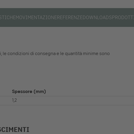
STICHE
MOVIMENTAZIONE
REFERENZE
DOWNLOADS
PRODOTTI
li, le condizioni di consegna e le quantità minime sono
Spessore
(mm)
1,2
SCIMENTI