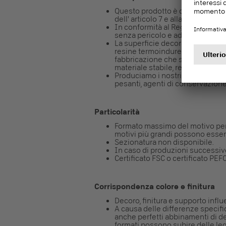
Questo prodotto è conforme al 
dell' articolo 7 e alla sua registr
In conformità al Regolamento (UE
senza pericolo e adatta per un co
La superficie decorativa e l'ani
resine termoindurenti; queste r
fabbricazione che sotto l'effetto
materiale stabile, resistente e ir
Produciamo i nostri pannelli sen
pesanti, agenti di conservazione,
Particolarità
Formato massimo del motivo per 
motivi più grandi possono essere
Sezionatura non disponibile.
In caso di produzioni successive
Certificato FSC o certificato PEFC
Corrispondenza colore e finitura
Decoro, finitura e supporto influ
A causa delle differenze specifi
anche perfetti abbinamenti di de
formati possono subire delle legg