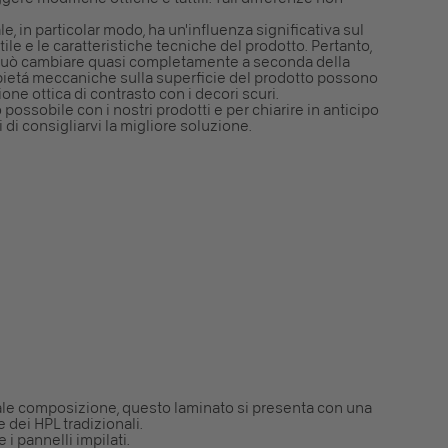
ale, in particolar modo, ha un'influenza significativa sul
ttile e le caratteristiche tecniche del prodotto. Pertanto,
vo può cambiare quasi completamente a seconda della
propietá meccaniche sulla superficie del prodotto possono
ne ottica di contrasto con i decori scuri.
to possobile con i nostri prodotti e per chiarire in anticipo
 di consigliarvi la migliore soluzione.
rale composizione, questo laminato si presenta con una
e dei HPL tradizionali.
i pannelli impilati.