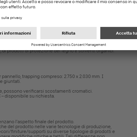
REACH CE 1907/2006 un materiale non soggetto ai sensi
azione.
) N. 10/2011 la superficie si presenta fisiologicamente
ntatto diretto con gli alimenti.
ma si compongono di piú strati di carta impregnate di
esine si fondono completamente durante il processo di
 del calore e dell'elevata pressione si da origine ad un
reversibile.
za l'aggiunta di composti alogeno-organici e/o metalli
 di prodotti di protezione del legno e solventi organici.
pannello, trapping compreso: 2.750 x 2.030 mm. I
 giuntati.
, possono verificarsi scostamenti cromatici.
 – disponibile su richiesta.
enzano l'aspetto finale del prodotto.
che del prodotto nelle varie tecnologie di produzione,
cori/finiture/supporti su diverse tipologie di prodotti e
ere modifiche ottiche e tattili. Tali differenze non