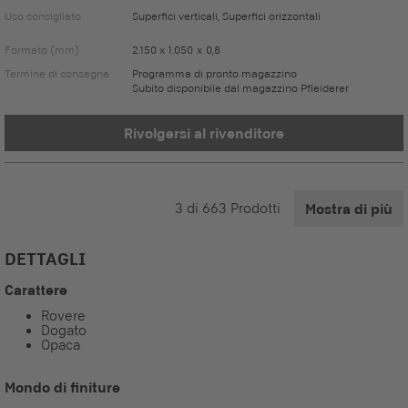
Uso consigliato
Superfici verticali, Superfici orizzontali
Formato (mm)
2.150 x 1.050 x 0,8
Termine di consegna
Programma di pronto magazzino
Subito disponibile dal magazzino Pfleiderer
Rivolgersi al rivenditore
3
di
663
Prodotti
Mostra di più
DETTAGLI
Carattere
Rovere
Dogato
Opaca
Mondo di finiture