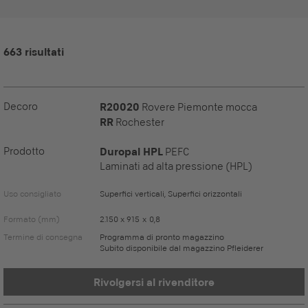
663 risultati
Decoro
R20020
Rovere Piemonte mocca
RR
Rochester
Prodotto
Duropal HPL
PEFC
Laminati ad alta pressione (HPL)
Uso consigliato
Superfici verticali, Superfici orizzontali
Formato (mm)
2.150 x 915 x 0,8
Termine di consegna
Programma di pronto magazzino
Subito disponibile dal magazzino Pfleiderer
Rivolgersi al rivenditore