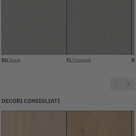
DU
Dune
FL
Florence
N
DECORI CONSIGLIATI