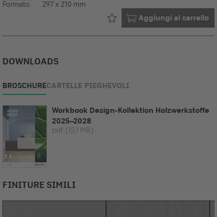
Formato:
297 x 210 mm
Già nel tuo
Aggiungi al carrello
DOWNLOADS
BROSCHURE
CARTELLE PIEGHEVOLI
Workbook Design-Kollektion Holzwerkstoffe
2025–2028
pdf
(15,1 MB)
FINITURE SIMILI