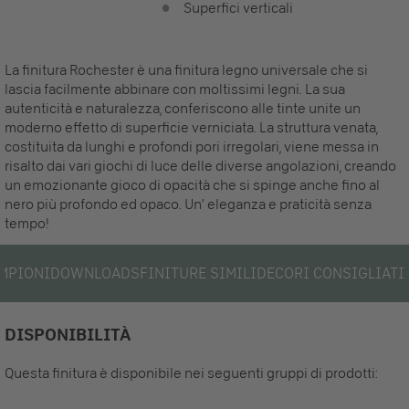
Superfici verticali
La finitura Rochester è una finitura legno universale che si
lascia facilmente abbinare con moltissimi legni. La sua
autenticità e naturalezza, conferiscono alle tinte unite un
moderno effetto di superficie verniciata. La struttura venata,
costituita da lunghi e profondi pori irregolari, viene messa in
risalto dai vari giochi di luce delle diverse angolazioni, creando
un emozionante gioco di opacità che si spinge anche fino al
nero più profondo ed opaco. Un’ eleganza e praticità senza
tempo!
MPIONI
DOWNLOADS
FINITURE SIMILI
DECORI CONSIGLIATI
DISPONIBILITÀ
Questa finitura è disponibile nei seguenti gruppi di prodotti: