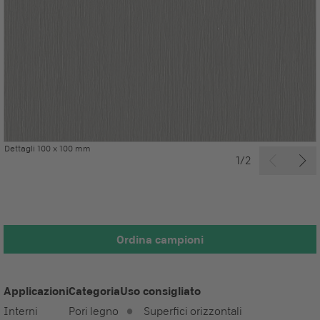
Dettagli 100 x 100 mm
1/2
Ordina campioni
Applicazioni
Categoria
Uso consigliato
Interni
Pori legno
Superfici orizzontali