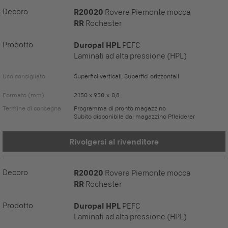
Decoro
R20020
Rovere Piemonte mocca
RR
Rochester
Prodotto
Duropal HPL
PEFC
Laminati ad alta pressione (HPL)
Uso consigliato
Superfici verticali, Superfici orizzontali
Formato (mm)
2.150 x 950 x 0,8
Termine di consegna
Programma di pronto magazzino
Subito disponibile dal magazzino Pfleiderer
Rivolgersi al rivenditore
Decoro
R20020
Rovere Piemonte mocca
RR
Rochester
Prodotto
Duropal HPL
PEFC
Laminati ad alta pressione (HPL)