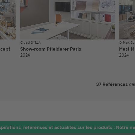
© Jad SYLLA
© Max Sc
ncept
Show-room Pfleiderer Paris
Mest M
2024
2024
37 Références
dan
pirations, références et actualités sur les produits : Notre ne