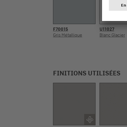
F70015
U11027
Gris Métallique
Blanc Glacier
FINITIONS UTILISÉES