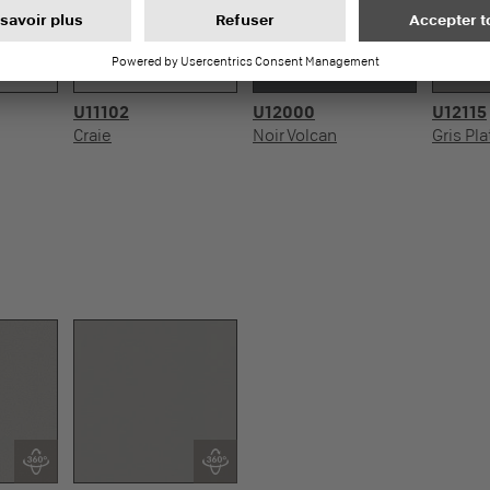
U11102
U12000
U12115
Craie
Noir Volcan
Gris Pla