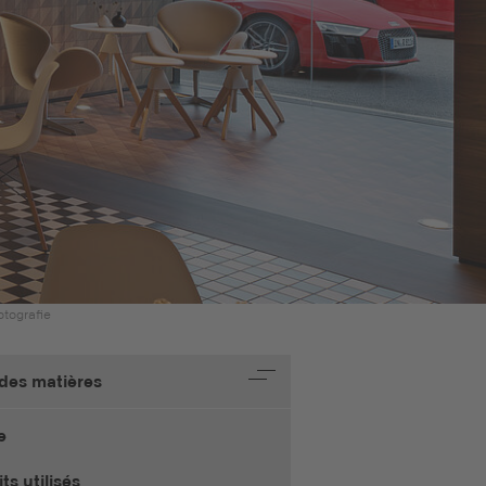
otografie
 des matières
e
ts utilisés