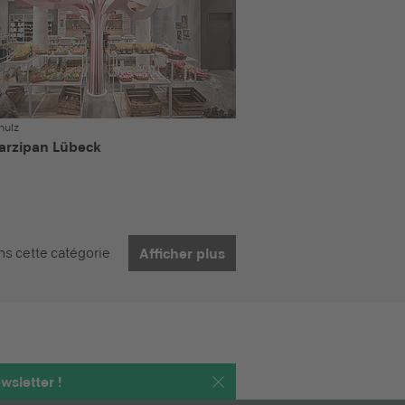
hulz
arzipan Lübeck
s cette catégorie
Afficher plus
wsletter !