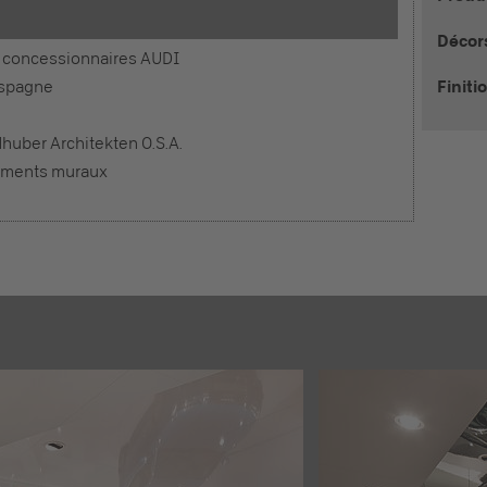
Décors
 concessionnaires AUDI
Espagne
Finiti
uber Architekten O.S.A.
ements muraux