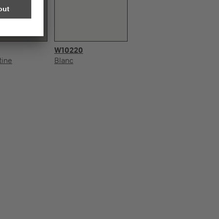
W10220
tine
Blanc