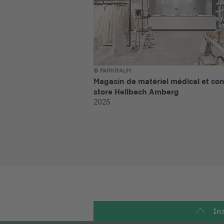
© PARKRAUM
Magasin de matériel médical et co
store Hellbach Amberg
2025
Ins