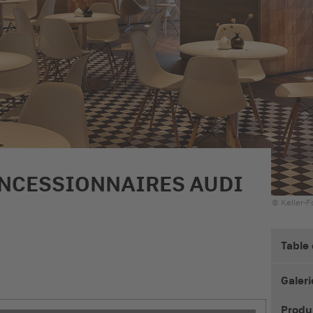
NCESSIONNAIRES AUDI
© Keller-F
Table
Galeri
Produi