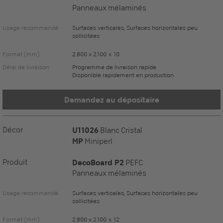
Panneaux mélaminés
Usage recommandé
Surfaces verticales, Surfaces horizontales peu
sollicitées
Format (mm)
2.800 x 2.100 x 10
Délai de livraison
Programme de livraison rapide
Disponible rapidement en production
Demandez au dépositaire
Décor
U11026
Blanc Cristal
MP
Miniperl
Produit
DecoBoard P2
PEFC
Panneaux mélaminés
Usage recommandé
Surfaces verticales, Surfaces horizontales peu
sollicitées
Format (mm)
2.800 x 2.100 x 12