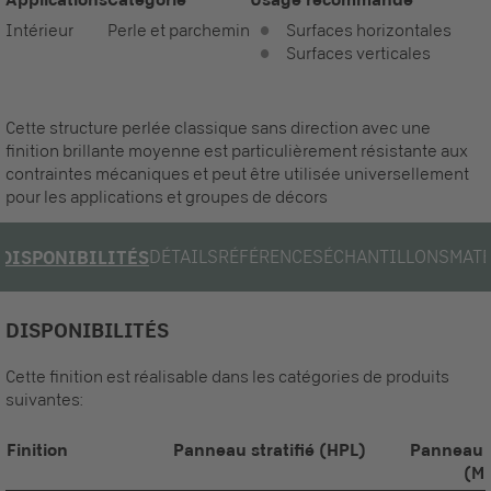
Intérieur
Perle et parchemin
Surfaces horizontales
Surfaces verticales
Cette structure perlée classique sans direction avec une
finition brillante moyenne est particulièrement résistante aux
contraintes mécaniques et peut être utilisée universellement
pour les applications et groupes de décors
DÉTAILS
RÉFÉRENCES
ÉCHANTILLONS
MATÉ
DISPONIBILITÉS
DISPONIBILITÉS
Cette finition est réalisable dans les catégories de produits
suivantes:
Finition
Panneau stratifié (HPL)
Panneau 
(M