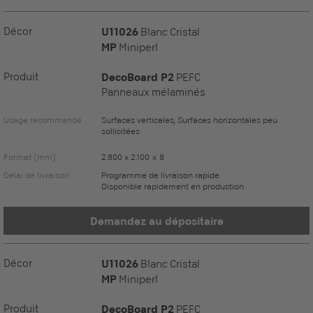
Décor
U11026
Blanc Cristal
MP
Miniperl
Produit
DecoBoard P2
PEFC
Panneaux mélaminés
Usage recommandé
Surfaces verticales, Surfaces horizontales peu
sollicitées
Format (mm)
2.800 x 2.100 x 8
Délai de livraison
Programme de livraison rapide
Disponible rapidement en production
Demandez au dépositaire
Décor
U11026
Blanc Cristal
MP
Miniperl
Produit
DecoBoard P2
PEFC