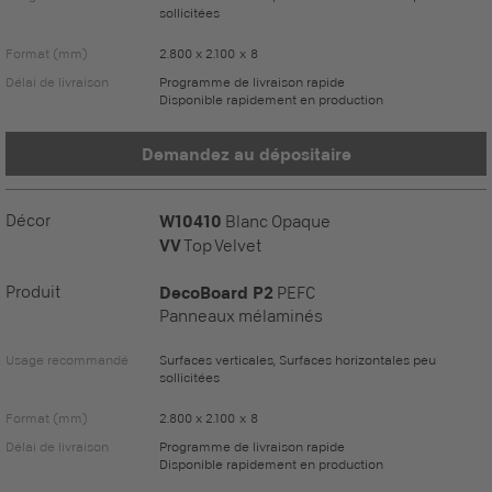
sollicitées
Format (mm)
2.800 x 2.100 x 8
Délai de livraison
Programme de livraison rapide
Disponible rapidement en production
Demandez au dépositaire
Décor
W10410
Blanc Opaque
VV
Top Velvet
Produit
DecoBoard P2
PEFC
Panneaux mélaminés
Usage recommandé
Surfaces verticales, Surfaces horizontales peu
sollicitées
Format (mm)
2.800 x 2.100 x 8
Délai de livraison
Programme de livraison rapide
Disponible rapidement en production