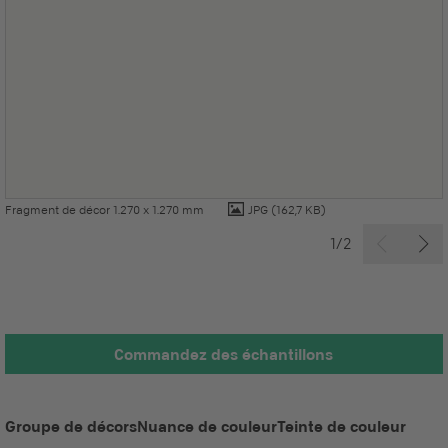
Fragment de décor 1.270 x 1.270 mm
JPG
(162,7 KB)
1/2
Commandez des échantillons
Groupe de décors
Nuance de couleur
Teinte de couleur