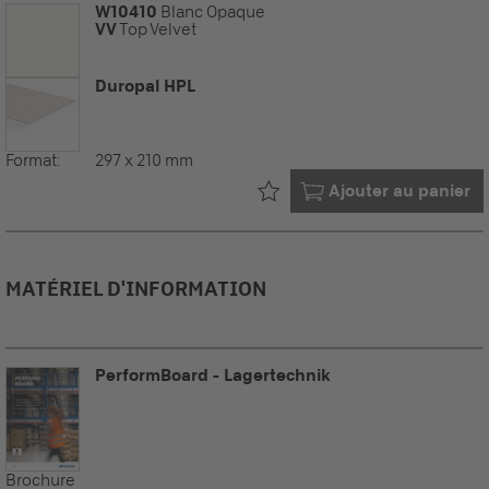
W10410
Blanc Opaque
VV
Top Velvet
Duropal HPL
Format:
297 x 210 mm
Déjà dans votre
Ajouter au panier
MATÉRIEL D'INFORMATION
PerformBoard - Lagertechnik
Brochure