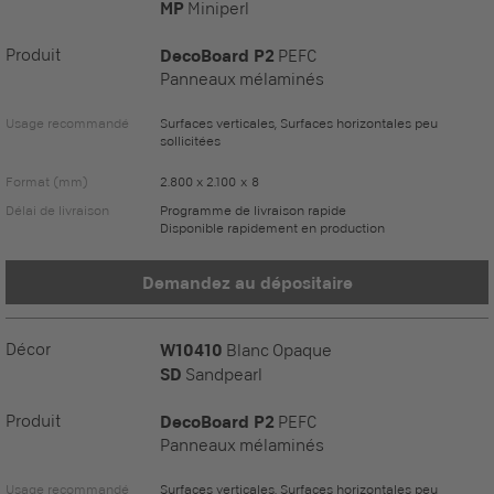
MP
Miniperl
Produit
DecoBoard P2
PEFC
Panneaux mélaminés
Usage recommandé
Surfaces verticales, Surfaces horizontales peu
sollicitées
Format (mm)
2.800 x 2.100 x 8
Délai de livraison
Programme de livraison rapide
Disponible rapidement en production
Demandez au dépositaire
Décor
W10410
Blanc Opaque
SD
Sandpearl
Produit
DecoBoard P2
PEFC
Panneaux mélaminés
Usage recommandé
Surfaces verticales, Surfaces horizontales peu