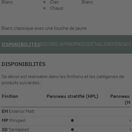
Blanc
Clair
Blanc
Chaud
Blanc classique avec une touche de jaune
DÉCORS APPROPRIÉS
DÉTAILS
RÉFÉRENCE
DISPONIBILITÉS
DISPONIBILITÉS
Ce décor est réalisable dans les finitions et les catégories de
produits suivantes :
Finition
Panneau stratifié (HPL)
Panneau 
(M
EM
Exterior Matt
MP
Miniperl
⏺
SD
Sandpearl
⏺