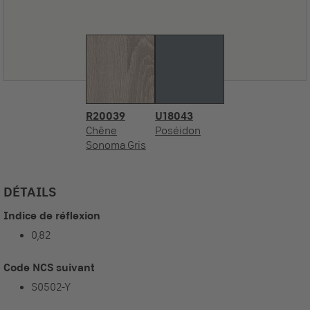
R20039
U18043
Chêne
Poséidon
Sonoma Gris
DÉTAILS
Indice de réflexion
0,82
Code NCS suivant
S0502-Y