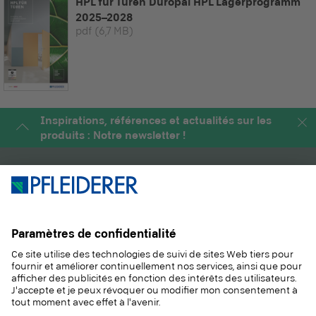
HPL für Türen Duropal HPL Lagerprogramm
2025–2028
pdf
(6,7 MB)
Inspirations, références et actualités sur les
produits : Notre newsletter !
PRODUITS
MAGAZINE
SOLUTIONS
INFORMATIONS
DURABILITÉ
CONTACT