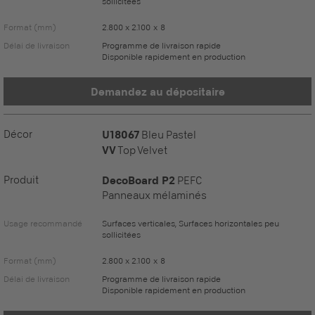
sollicitées
Format (mm)
2.800 x 2.100 x 8
Délai de livraison
Programme de livraison rapide
Disponible rapidement en production
Demandez au dépositaire
Décor
U18067
Bleu Pastel
VV
Top Velvet
Produit
DecoBoard P2
PEFC
Panneaux mélaminés
Usage recommandé
Surfaces verticales, Surfaces horizontales peu
sollicitées
Format (mm)
2.800 x 2.100 x 8
Délai de livraison
Programme de livraison rapide
Disponible rapidement en production