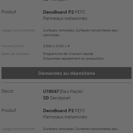
Produit
DecoBoard P2
PEFC
Panneaux mélaminés
Usage recommandé
Surfaces verticales, Surfaces horizontales peu
sollicitées
Format (mm)
2.800 x 2.100 x 8
Délai de livraison
Programme de livraison rapide
Disponible rapidement en production
Demandez au dépositaire
Décor
U18067
Bleu Pastel
SD
Sandpearl
Produit
DecoBoard P2
PEFC
Panneaux mélaminés
Usage recommandé
Surfaces verticales, Surfaces horizontales peu