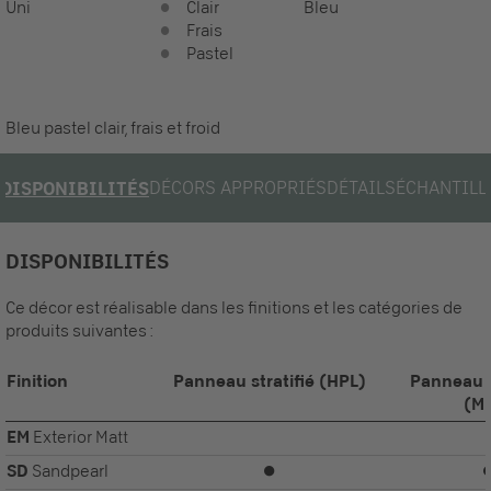
Uni
Clair
Bleu
Frais
Pastel
Bleu pastel clair, frais et froid
DÉCORS APPROPRIÉS
DÉTAILS
ÉCHANTILL
DISPONIBILITÉS
DISPONIBILITÉS
Ce décor est réalisable dans les finitions et les catégories de
produits suivantes :
Finition
Panneau stratifié (HPL)
Panneau 
(M
EM
Exterior Matt
SD
Sandpearl
⏺