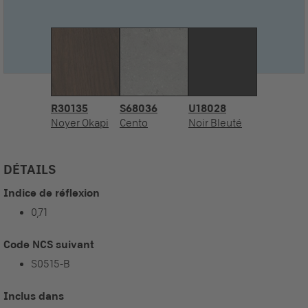
R30135
S68036
U18028
Noyer Okapi
Cento
Noir Bleuté
DÉTAILS
Indice de réflexion
0,71
Code NCS suivant
S0515-B
Inclus dans