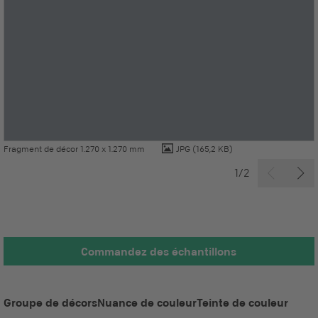
Fragment de décor 1.270 x 1.270 mm
JPG
(165,2 KB)
1/2
Commandez des échantillons
Groupe de décors
Nuance de couleur
Teinte de couleur