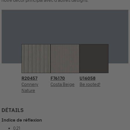
notre décor principal avec d'autres designs.
R20457
F76170
U16058
Connery
Costa Beige
Be rooted!
Nature
DÉTAILS
Indice de réflexion
0,21