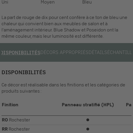
Uni
Moyen
Bleu
La part de rouge de dix pour cent confère à ce ton de bleu une
chaleur qui convient bien aux meubles de salon et à
l'aménagement intérieur. Blue Shadow et Poseidon ont la
même couleur, mais leur luminosité est différente.
DÉCORS APPROPRIÉS
DÉTAILS
ÉCHANTILL
DISPONIBILITÉS
DISPONIBILITÉS
Ce décor est réalisable dans les finitions et les catégories de
produits suivantes :
Finition
Panneau stratifié (HPL)
Pa
RO
Rochester
⏺
RR
Rochester
⏺