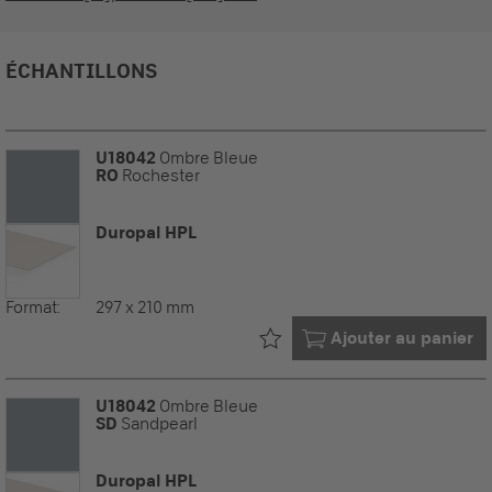
ÉCHANTILLONS
U18042
Ombre Bleue
RO
Rochester
Duropal HPL
Format:
297 x 210 mm
Déjà dans votre
Ajouter au panier
U18042
Ombre Bleue
SD
Sandpearl
Duropal HPL