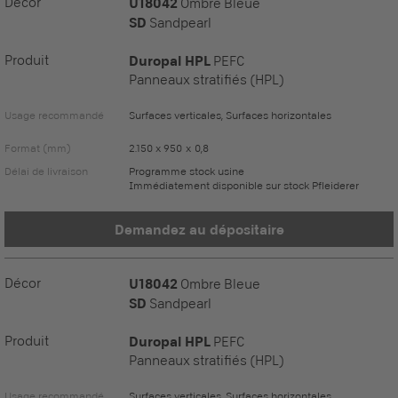
Décor
U18042
Ombre Bleue
SD
Sandpearl
Produit
Duropal HPL
PEFC
Panneaux stratifiés (HPL)
Usage recommandé
Surfaces verticales, Surfaces horizontales
Format (mm)
2.150 x 950 x 0,8
Délai de livraison
Programme stock usine
Immédiatement disponible sur stock Pfleiderer
Demandez au dépositaire
Décor
U18042
Ombre Bleue
SD
Sandpearl
Produit
Duropal HPL
PEFC
Panneaux stratifiés (HPL)
Usage recommandé
Surfaces verticales, Surfaces horizontales