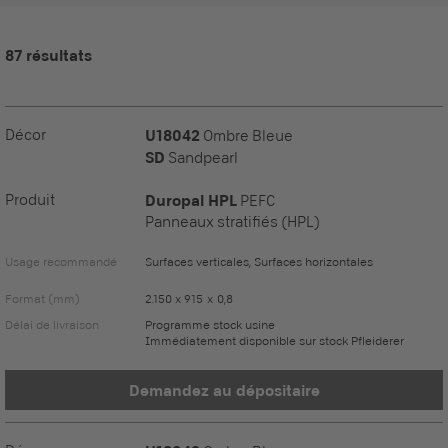
87 résultats
Décor
U18042
Ombre Bleue
SD
Sandpearl
Produit
Duropal HPL
PEFC
Panneaux stratifiés (HPL)
Usage recommandé
Surfaces verticales, Surfaces horizontales
Format (mm)
2.150 x 915 x 0,8
Délai de livraison
Programme stock usine
Immédiatement disponible sur stock Pfleiderer
Demandez au dépositaire