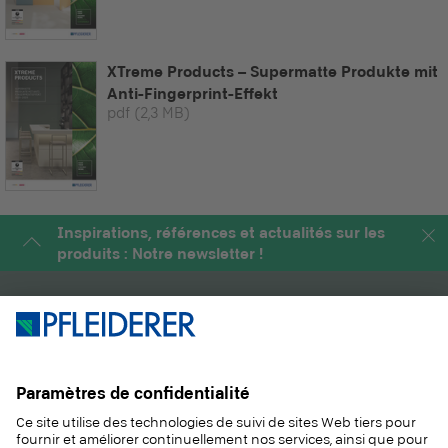
XTreme Products – Supermatte Produkte mit
Anti-Fingerprint-Effekt
pdf
(2,3 MB)
Inspirations, références et actualités sur les
produits : Notre newsletter !
PRODUITS
MAGAZINE
SOLUTIONS
INFORMATIONS