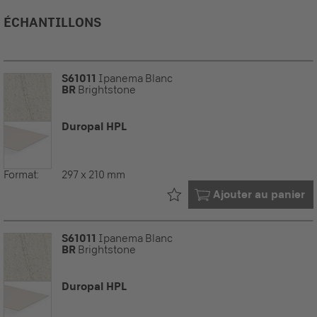
ÉCHANTILLONS
S61011
Ipanema Blanc
BR
Brightstone
Duropal HPL
Format:
297 x 210 mm
Déjà dans votre
Ajouter au panier
S61011
Ipanema Blanc
BR
Brightstone
Duropal HPL