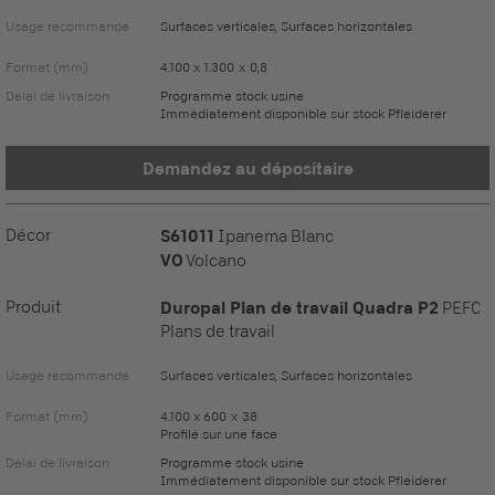
Usage recommandé
Surfaces verticales, Surfaces horizontales
Format (mm)
4.100 x 1.300 x 0,8
Délai de livraison
Programme stock usine
Immédiatement disponible sur stock Pfleiderer
Demandez au dépositaire
Décor
S61011
Ipanema Blanc
VO
Volcano
Produit
Duropal Plan de travail Quadra P2
PEFC
Plans de travail
Usage recommandé
Surfaces verticales, Surfaces horizontales
Format (mm)
4.100 x 600 x 38
Profilé sur une face
Délai de livraison
Programme stock usine
Immédiatement disponible sur stock Pfleiderer