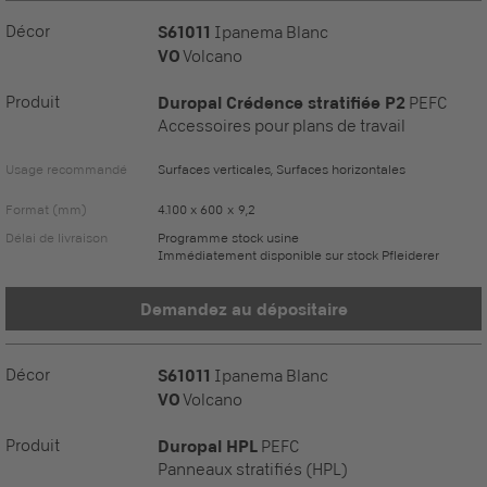
Décor
S61011
Ipanema Blanc
VO
Volcano
Produit
Duropal Crédence stratifiée P2
PEFC
Accessoires pour plans de travail
Usage recommandé
Surfaces verticales, Surfaces horizontales
Format (mm)
4.100 x 600 x 9,2
Délai de livraison
Programme stock usine
Immédiatement disponible sur stock Pfleiderer
Demandez au dépositaire
Décor
S61011
Ipanema Blanc
VO
Volcano
Produit
Duropal HPL
PEFC
Panneaux stratifiés (HPL)