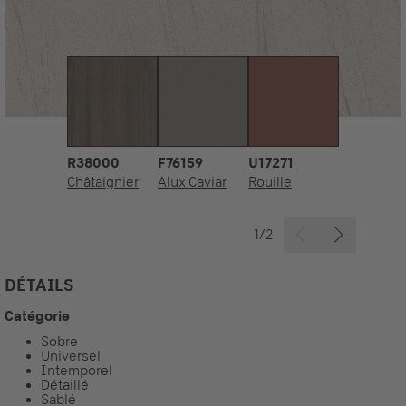
R38000
F76159
U17271
Châtaignier
Alux Caviar
Rouille
1/2
DÉTAILS
Catégorie
Sobre
Universel
Intemporel
Détaillé
Sablé