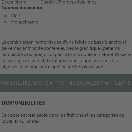
Décor pierre
Granite / Pierres cristallines
Nuance de couleur
Clair
Monochrome
La combinaison harmonieuse d'une teinte de base blanche et
de veines anthracite confère au décor granitique Ipanema,
semblable à du grès, un aspect à la fois noble et naturel. Grâce à
son design universel, il s'intègre avec souplesse dans les
styles et les domaines d'application les plus divers.
SPONIBILITÉS
DÉCORS APPROPRIÉS
DÉTAILS
ÉCHANTILLONS
DISPONIBILITÉS
Ce décor est réalisable dans les finitions et les catégories de
produits suivantes :