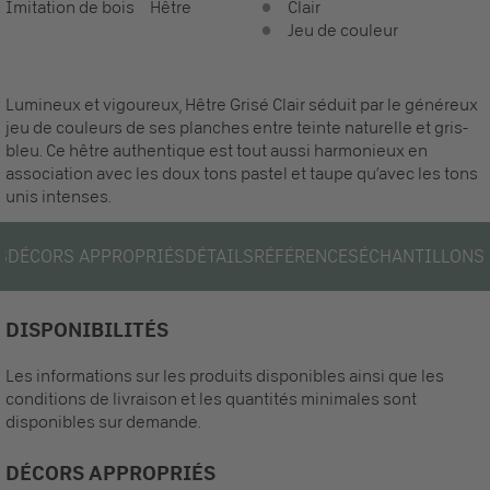
Imitation de bois
Hêtre
Clair
Jeu de couleur
Lumineux et vigoureux, Hêtre Grisé Clair séduit par le généreux
jeu de couleurs de ses planches entre teinte naturelle et gris-
bleu. Ce hêtre authentique est tout aussi harmonieux en
association avec les doux tons pastel et taupe qu’avec les tons
unis intenses.
S
DÉCORS APPROPRIÉS
DÉTAILS
RÉFÉRENCES
ÉCHANTILLONS
DISPONIBILITÉS
Les informations sur les produits disponibles ainsi que les
conditions de livraison et les quantités minimales sont
disponibles sur demande.
DÉCORS APPROPRIÉS