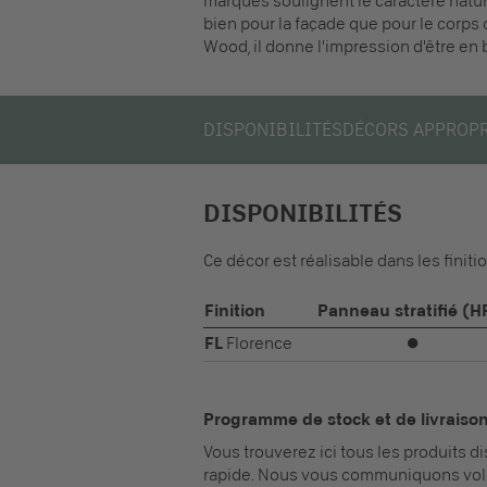
marqués soulignent le caractère nature
bien pour la façade que pour le corps 
Wood, il donne l'impression d'être en b
DISPONIBILITÉS
DÉCORS APPROP
DISPONIBILITÉS
Ce décor est réalisable dans les finiti
Finition
Panneau stratifié (H
FL
Florence
⏺
Programme de stock et de livraiso
Vous trouverez ici tous les produits 
rapide. Nous vous communiquons volo