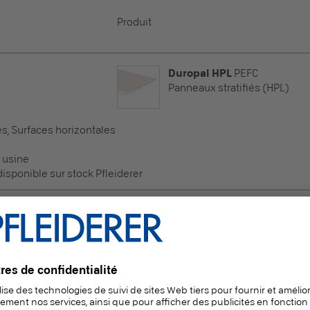
Produit
Duropal HPL
PEFC
Panneaux stratifiés (HPL)
es, Surfaces horizontales
 usine
sponible sur stock Pfleiderer
Duropal HPL
PEFC
Panneaux stratifiés (HPL)
es, Surfaces horizontales
 usine