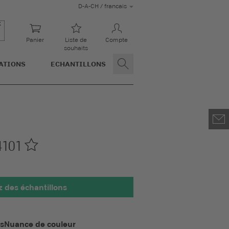
D-A-CH / francais
Panier
Liste de
Compte
souhaits
ATIONS
ECHANTILLONS
4101
des échantillons
 100 x 100 mm
is
Nuance de couleur