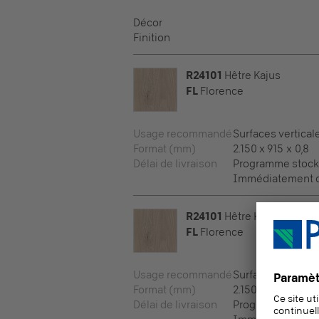
Décor
Finition
R24101
Hêtre Kajus
FL
Florence
Usage recommandé
Surfaces vertical
Format (mm)
2.150 x 915 x 0,8
Délai de livraison
Programme stock
Immédiatement di
R24101
Hêtre Kajus
FL
Florence
Usage recommandé
Surfaces vertical
Format (mm)
2.150 x 950 x 0,8
Délai de livraison
Programme stock