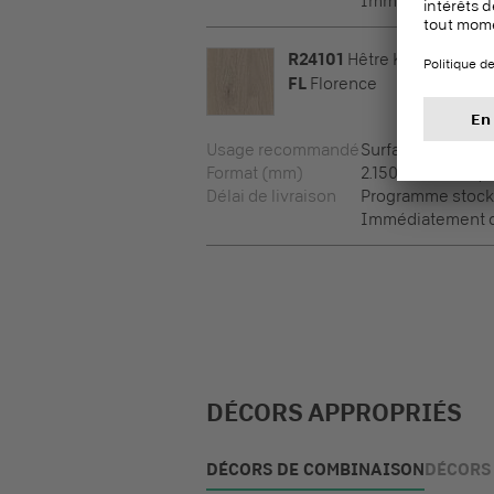
Immédiatement di
R24101
Hêtre Kajus
FL
Florence
Usage recommandé
Surfaces vertical
Format (mm)
2.150 x 1.050 x 0,8
Délai de livraison
Programme stock
Immédiatement di
DÉCORS APPROPRIÉS
DÉCORS DE COMBINAISON
DÉCORS 