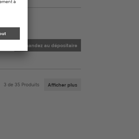
Demandez au dépositaire
3
de
35
Produits
Afficher plus