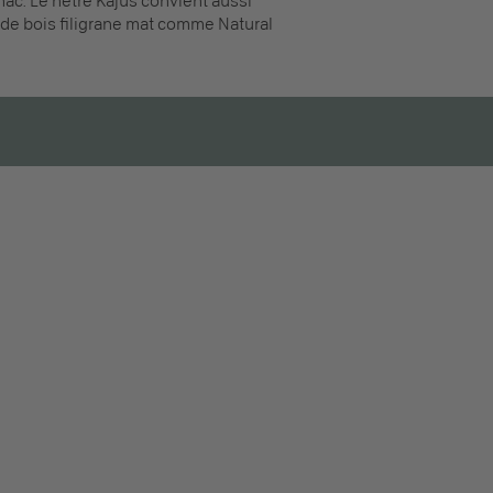
nac. Le hêtre Kajus convient aussi
e de bois filigrane mat comme Natural