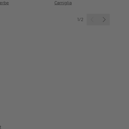
erbe
Carniglia
S
1/2
t