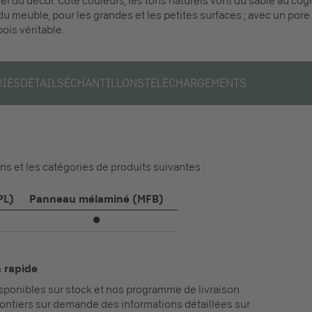
l du décor. Côté couleurs, les tons naturels vont du sable au cog
du meuble, pour les grandes et les petites surfaces ; avec un por
ois véritable.
RIÉS
DÉTAILS
ÉCHANTILLONS
TÉLÉCHARGEMENTS
ons et les catégories de produits suivantes :
PL)
Panneau mélaminé (MFB)
⏺
n rapide
disponibles sur stock et nos programme de livraison
ntiers sur demande des informations détaillées sur