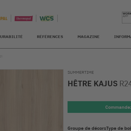
URABILITÉ
RÉFÉRENCES
MAGAZINE
INFORM
01
SUMMERTIME
HÊTRE KAJUS
R2
Commandez 
Détaillée
Groupe de décors
Type de bo