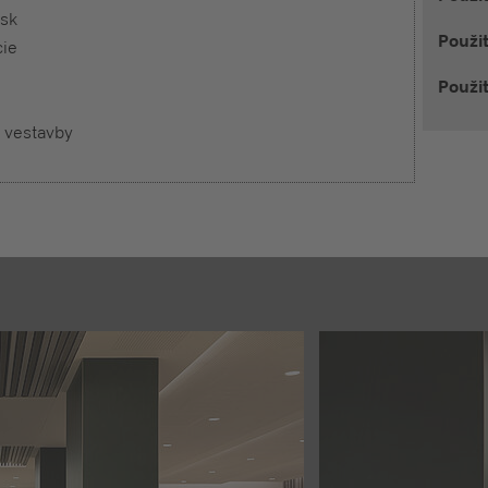
esk
Použi
cie
Použit
 vestavby