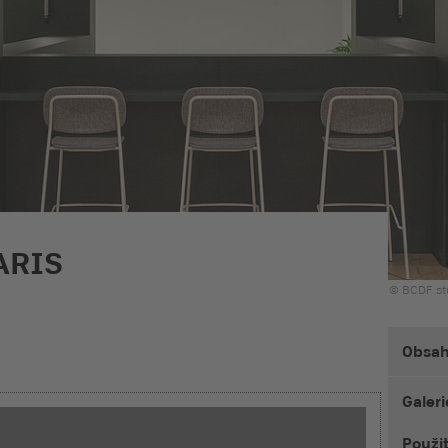
ARIS
© BCDF st
Obsa
Galeri
Použi