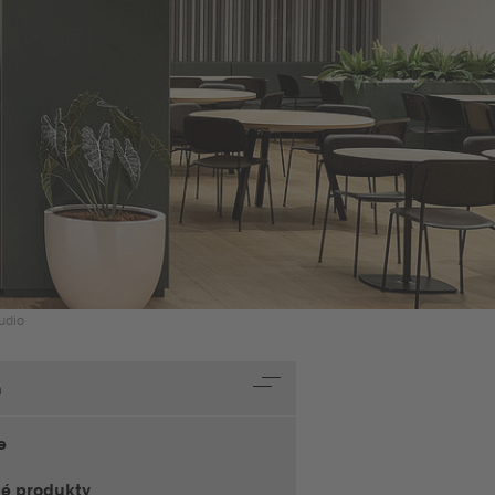
udio
h
e
té produkty