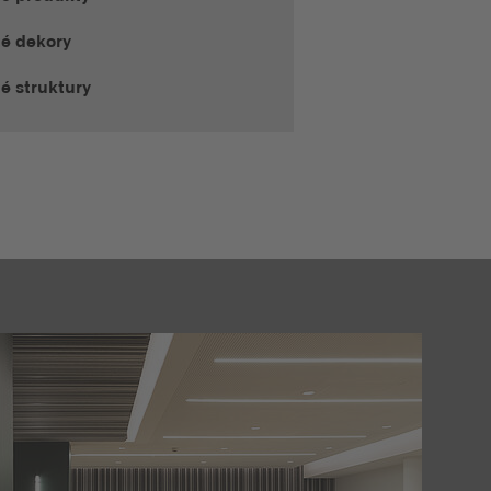
té dekory
é struktury