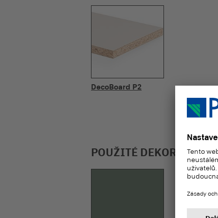
DecoBoard P2
POUŽITÉ DEKORY