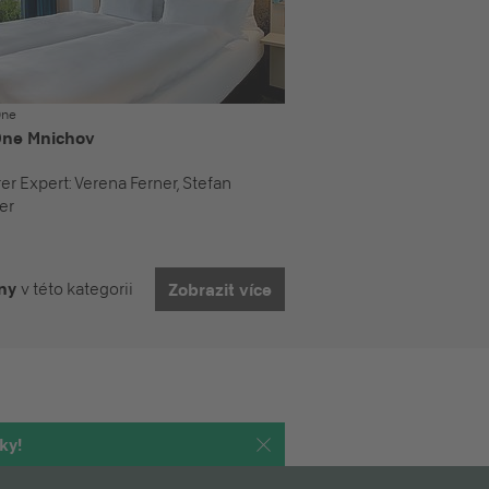
One
One Mnichov
er Expert:
Verena Ferner, Stefan
er
iny
v této kategorii
Zobrazit více
ky!