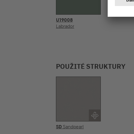
U19008
Labrador
POUŽITÉ STRUKTURY
SD
Sandpearl