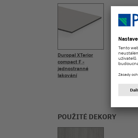
Duropal XTerior
compact F -
jednostranné
lakování
POUŽITÉ DEKORY