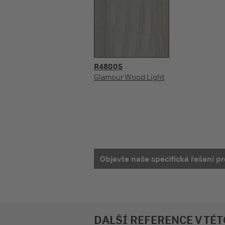
R48005
Glamour Wood Light
Objevte naše specifická řešení p
DALŠÍ REFERENCE V TÉ