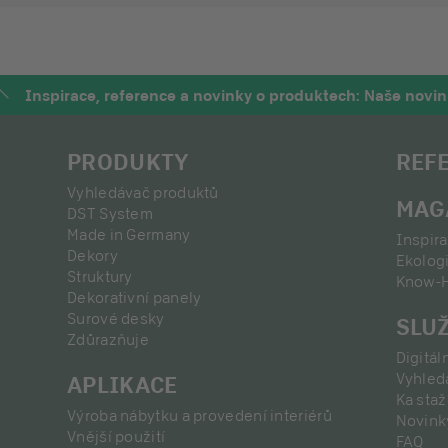
Inspirace, reference a novinky o produktech: Naše novin
PRODUKTY
REF
Vyhledávač produktů
MAG
DST System
Made in Germany
Inspir
Dekory
Ekolog
Struktury
Know-
Dekorativní panely
Surové desky
SLU
Zdůrazňuje
Digitál
Vyhled
APLIKACE
Ka staž
Výroba nábytku a provedení interiérů
Novink
Vnější použití
FAQ