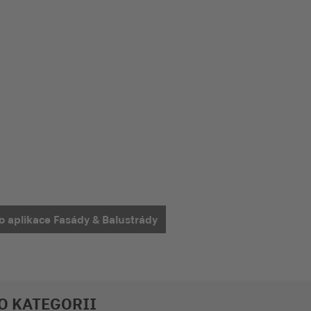
ro aplikace Fasády & Balustrády
TO KATEGORII