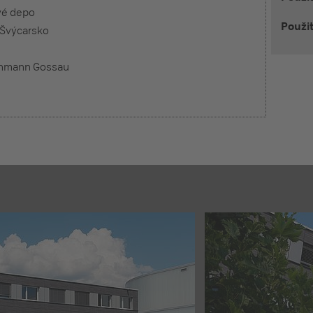
vé depo
Použi
 Švýcarsko
ehmann Gossau