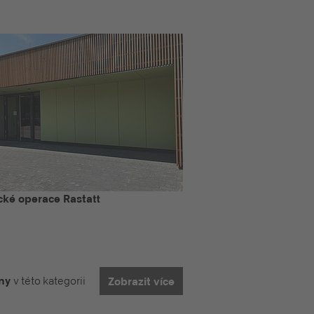
cké operace Rastatt
iny
v této kategorii
Zobrazit více