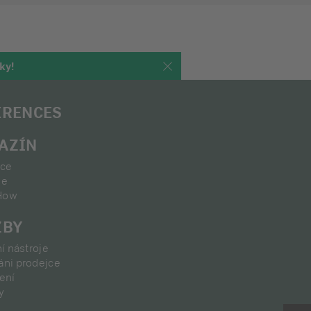
ky!
ERENCES
AZÍN
ace
ie
How
ŽBY
ní nástroje
áni prodejce
ení
y