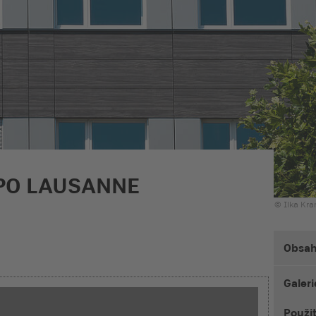
PO LAUSANNE
© Ilka Kr
Obsa
Galeri
Použi