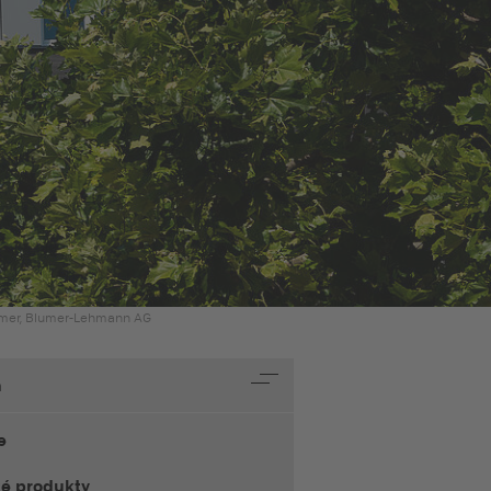
amer, Blumer-Lehmann AG
h
e
té produkty