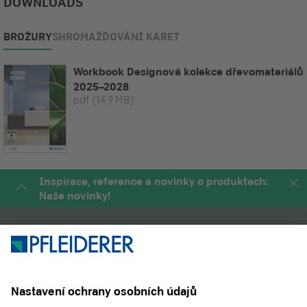
DOWNLOADS
BROŽURY
SHROMAŽĎOVÁNÍ KARET
Workbook Designová kolekce dřevomateriálů
2025–2028
pdf
(14,9 MB)
Inspirace, reference a novinky o produktech:
Naše novinky!
PRODUKTY
MAGAZÍN