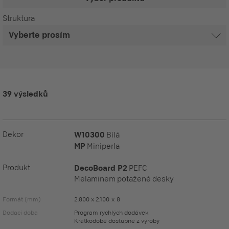
Struktura
39 výsledků
Dekor
W10300
Bílá
MP
Miniperla
Produkt
DecoBoard P2
PEFC
Melaminem potažené desky
Formát (mm)
2.800 x 2.100 x 8
Dodací doba
Program rychlých dodávek
Krátkodobě dostupné z výroby