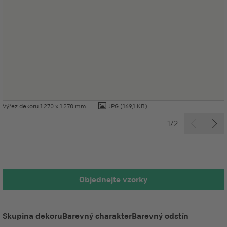
Výřez dekoru 1.270 x 1.270 mm
JPG
(169,1 KB)
1/2
Objednejte vzorky
Skupina dekoru
Barevný charakter
Barevný odstín