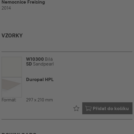
Nemocnice Freising
2014
VZORKY
W10300
Bílá
SD
Sandpearl
Duropal HPL
Formát:
297 x 210 mm
Již ve vašem
Přidat do košíku