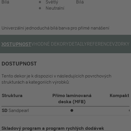
Bílá
Světlý
Bílá
Neutralní
Univerzální jednoduchá bílá barva pro přímé nanášení
VHODNÉ DEKORY
DETAILY
REFERENCE
VZORKY
DOSTUPNOST
DOSTUPNOST
Tento dekor je k dispozici v následujících povrchových
strukturách a kategoriích výrobků:
Struktura
Přímo laminovaná
Kompaktn
deska (MFB)
SD
Sandpearl
⏺
Skladový program a program rychlých dodávek