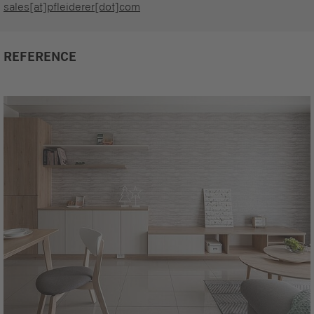
sales[at]pfleiderer[dot]com
REFERENCE