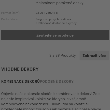
Melaminem potažené desky
Formát (mm)
2.800 x 2.100 x 8
Dodací doba
Program rychlých dodávek
Krátkodobě dostupné z výroby
Zeptejte se prodejce
3
z
39
Produkty
Zobrazit více
VHODNÉ DEKORY
KOMBINACE DEKORŮ
PODOBNÉ DEKORY
Objevte naše dokonale sladěné kombinované dekory! Zde
najdete inspirativní koláže, ve kterých je vzájemně
kombinováno několik dekorů. Kliknutím na koláže si
prohlédnete mnoho způsobů, jak můžete sladit naše hlavní