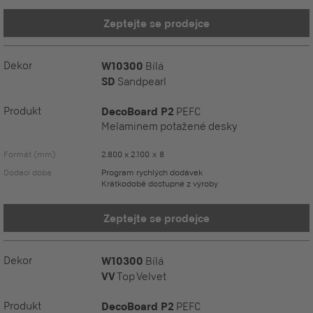
Zeptejte se prodejce
Dekor
W10300
Bílá
SD
Sandpearl
Produkt
DecoBoard P2
PEFC
Melaminem potažené desky
Formát (mm)
2.800 x 2.100 x 8
Dodací doba
Program rychlých dodávek
Krátkodobě dostupné z výroby
Zeptejte se prodejce
Dekor
W10300
Bílá
VV
Top Velvet
Produkt
DecoBoard P2
PEFC