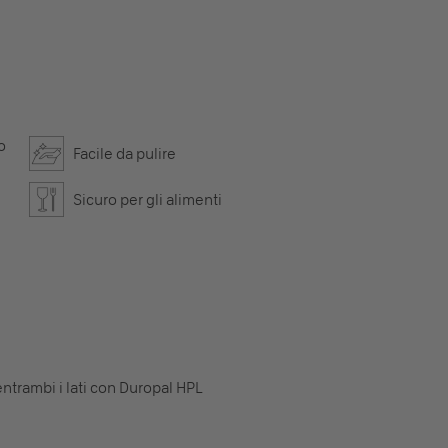
o
Facile da pulire
Sicuro per gli alimenti
ntrambi i lati con Duropal HPL