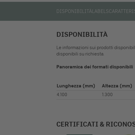
DISPONIBILITÀ
LABELS
CARATTERI
DISPONIBILITÀ
Le informazioni sui prodotti disponibi
disponibili su richiesta.
Panoramica dei formati disponibili
Lunghezza
(mm)
Altezza
(mm)
4.100
1.300
CERTIFICATI & RICONO