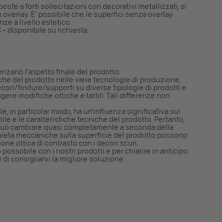
poste a forti sollecitazioni con decorativi metallizzati, si
n overlay. E’ possibile che le superfici senza overlay
ze a livello estetico.
 – disponibile su richiesta.
enzano l'aspetto finale del prodotto.
che del prodotto nelle varie tecnologie di produzione,
cori/finiture/supporti su diverse tipologie di prodotti e
ere modifiche ottiche e tattili. Tali differenze non
ale, in particolar modo, ha un'influenza significativa sul
ttile e le caratteristiche tecniche del prodotto. Pertanto,
vo può cambiare quasi completamente a seconda della
propietá meccaniche sulla superficie del prodotto possono
ne ottica di contrasto con i decori scuri.
to possobile con i nostri prodotti e per chiarire in anticipo
 di consigliarvi la migliore soluzione.