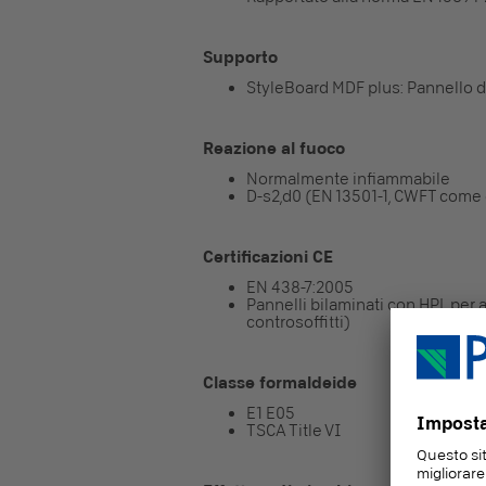
Supporto
StyleBoard MDF plus: Pannello d
Reazione al fuoco
Normalmente infiammabile
D-s2,d0 (EN 13501-1, CWFT com
Certificazioni CE
EN 438-7:2005
Pannelli bilaminati con HPL per ap
controsoffitti)
Classe formaldeide
E1 E05
TSCA Title VI