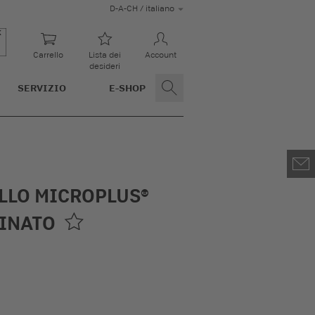
D-A-CH / italiano
Carrello
Lista dei
Account
desideri
SERVIZIO
E-SHOP
LLO MICROPLUS®
MINATO