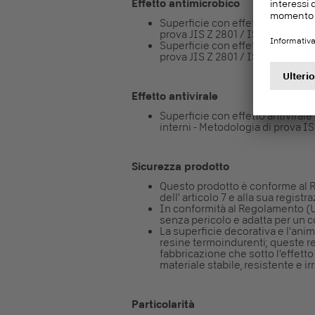
Effetto antimicrobico
Superficie con effetto antimicrob
prova JIS Z 2801 / ISO 22196
Superficie con effetto antimicrob
prova JIS Z 2801 / ISO 22196
Effetto antivirale
Superficie con effetto antivirale 
interni - Metodologia di prova I
Sicurezza prodotto
Questo prodotto è conforme al 
dell' articolo 7 e alla sua registr
In conformità al Regolamento (UE
senza pericolo e adatta per un co
La superficie decorativa e l'ani
resine termoindurenti; queste r
fabbricazione che sotto l'effetto
materiale stabile, resistente e ir
Particolarità