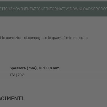
STICHE
MOVIMENTAZIONE
INFORMATIVI
DOWNLOADS
PRODOT
li, le condizioni di consegna e le quantità minime sono
Spessore (mm), HPL 0,8 mm
17,6 | 20,6
SCIMENTI