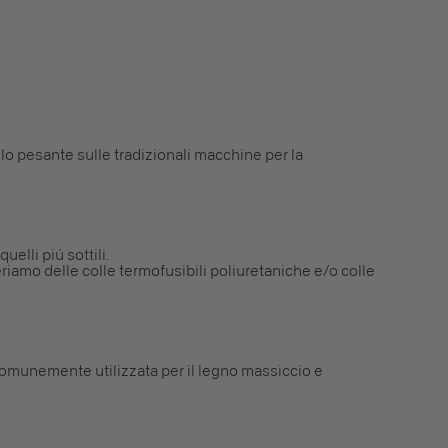
lo pesante sulle tradizionali macchine per la
uelli piú sottili.
eriamo delle colle termofusibili poliuretaniche e/o colle
comunemente utilizzata per il legno massiccio e