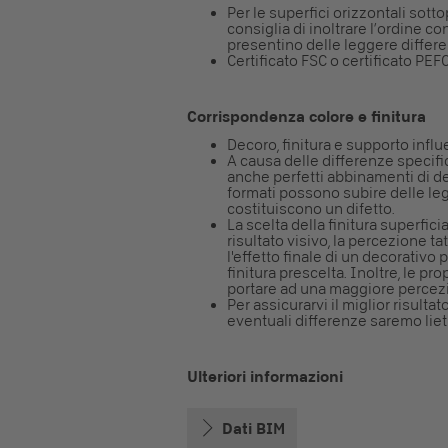
Per le superfici orizzontali sotto
consiglia di inoltrare l’ordine co
presentino delle leggere differen
Certificato FSC o certificato PEFC
Corrispondenza colore e finitura
Decoro, finitura e supporto influ
A causa delle differenze specifi
anche perfetti abbinamenti di de
formati possono subire delle legg
costituiscono un difetto.
La scelta della finitura superfici
risultato visivo, la percezione ta
l'effetto finale di un decorati
finitura prescelta. Inoltre, le 
portare ad una maggiore percezio
Per assicurarvi il miglior risulta
eventuali differenze saremo lieti
Ulteriori informazioni
Dati BIM