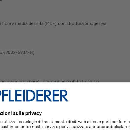
i fibra a media densità (MDF), con struttura omogenea.
e da 2003/593/EG)
plicazioni su pareti interne e per soffitti (inclusi i