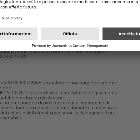
ico entro 7 h per il design di interni – Metodologia di
ico entro 24 h per il design di interni – Metodologia di
contro i virus incapsulati entro 24 h per il design di
SO 21702:2019
REACH CE 1907/2006 un materiale non soggetto ai sensi
azione.
) N. 10/2011 la superficie si presenta fisiologicamente
ntatto diretto con gli alimenti.
ma si compongono di piú strati di carta impregnate di
esine si fondono completamente durante il processo di
 del calore e dell'elevata pressione si da origine ad un
reversibile.