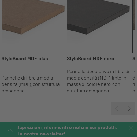
StyleBoard MDF plus
StyleBoard MDF nero
S
Pannello decorativo in fibra di
Pa
Pannello di fibra a media
media densità (MDF) tinto in
de
densità (MDF), con struttura
massa di colore nero, con
ri
omogenea.
struttura omogenea.
o
Ispirazioni, riferimenti e notizie sui prodotti:
La nostra newsletter!