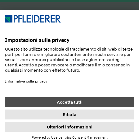
PRODOTTI
RIVISTA
APPLICAZIONI
SERVIZIO
SOSTENIBILITA
CONTATTO
REFERENZE
E-SHOP
Contatto
Acquisti
Colofone
Impostazioni di protezione dei dati
Informativa sulla privacy
Doveri di informazione
Condizioni generali
Newsletter
© 2026