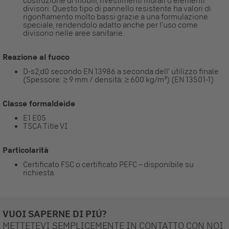
costruzione di mobili, rivestimenti murali o elementi
divisori. Questo tipo di pannello resistente ha valori di
rigonfiamento molto bassi grazie a una formulazione
speciale, rendendolo adatto anche per l’uso come
divisorio nelle aree sanitarie.
Reazione al fuoco
D-s2,d0 secondo EN 13986 a seconda dell’ utilizzo finale
(Spessore: ≥ 9 mm / densità: ≥ 600 kg/m³) (EN 13501-1)
Classe formaldeide
E1 E05
TSCA Title VI
Particolarità
Certificato FSC o certificato PEFC – disponibile su
richiesta.
VUOI SAPERNE DI PIÚ?
METTETEVI SEMPLICEMENTE IN CONTATTO CON NOI.