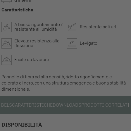
d’interni
Caratteristiche
A basso rigonfiamento /
Resistente agli urti
resistente all’umidità
Elevata resistenza alla
Levigato
flessione
Facile da lavorare
Pannello di fibra ad alta densità, ridotto rigonfiamento e
colorato di nero, con una struttura omogenea e buona stabilità
dimensionale.
ABELS
CARATTERISTICHE
DOWNLOADS
PRODOTTI CORRELATI
DISPONIBILITÀ