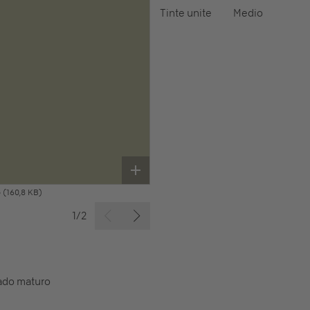
Tinte unite
Medio
G
(160,8 KB)
1/2
cado maturo