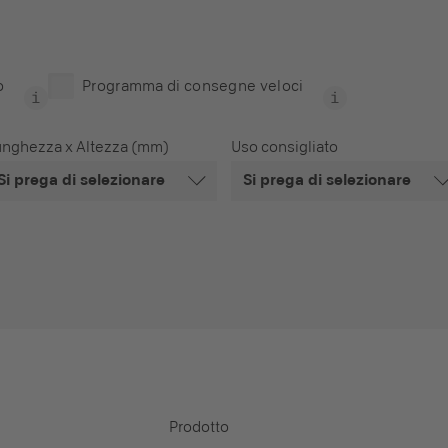
o
Programma di consegne veloci
unghezza x Altezza (mm)
Uso consigliato
Si prega di selezionare
Si prega di selezionare
Prodotto