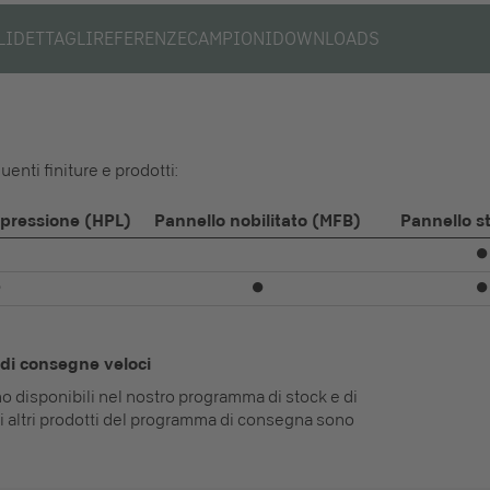
LI
DETTAGLI
REFERENZE
CAMPIONI
DOWNLOADS
enti finiture e prodotti:
 pressione (HPL)
Pannello nobilitato (MFB)
Pannello st
⏺
⏺
⏺
⏺
di consegne veloci
ono disponibili nel nostro programma di stock e di
i altri prodotti del programma di consegna sono