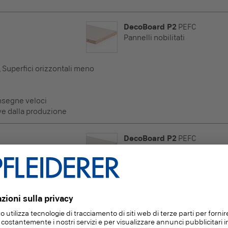
DecoBoard P2
PEFC
Pannelli nobilitati
i, Superfici orizzontali meno
nsegne veloci
ve dalla produzione
DecoBoard P2
PEFC
Pannelli nobilitati
i, Superfici orizzontali meno
nsegne veloci
ve dalla produzione