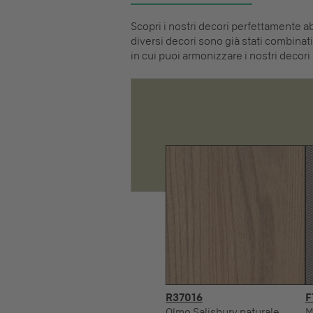
Scopri i nostri decori perfettamente abb
diversi decori sono già stati combinati 
in cui puoi armonizzare i nostri decori 
R37016
F
Olmo Salisbury naturale
M