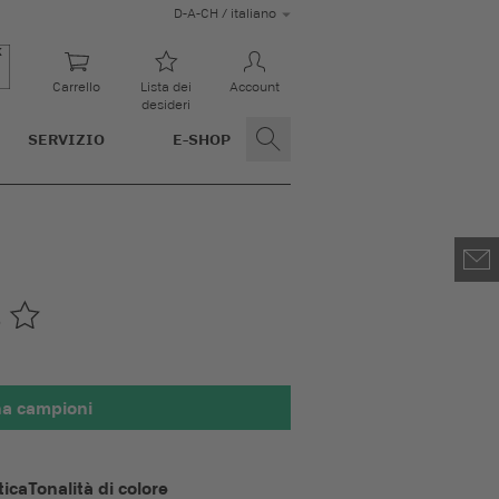
D-A-CH / italiano
Carrello
Lista dei
Account
desideri
SERVIZIO
E-SHOP
3
na campioni
100 x 100 mm
tica
Tonalità di colore