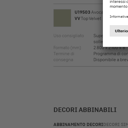
U19503
Avocado
VV
Top Velvet
Uso consigliato
Superfici vertical
sollecitate
Formato (mm)
2.800 x 2.100 x 8
Termine di
Programma di co
consegna
Disponibile a bre
DECORI ABBINABILI
ABBINAMENTO DECORI
DECORI SIM