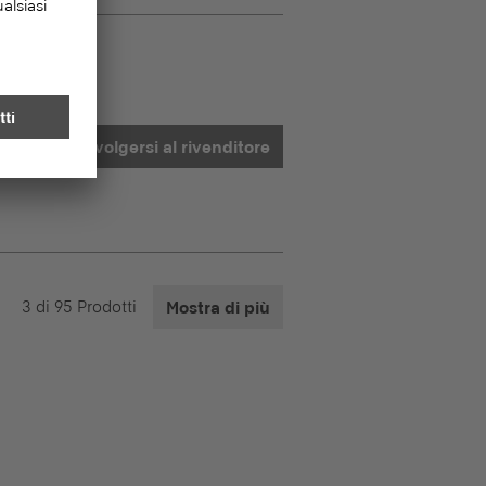
Rivolgersi al rivenditore
3
di
95
Prodotti
Mostra di più