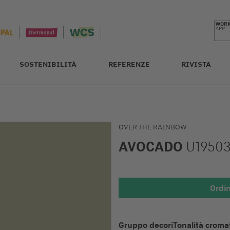
SOSTENIBILITÀ
REFERENZE
RIVISTA
OVER THE RAINBOW
AVOCADO
U1950
Ordi
Dettagli 
Gruppo decori
Tonalità croma