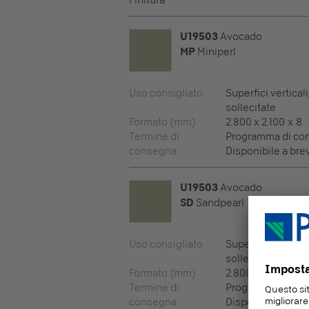
Finitura
U19503
Avocado
MP
Miniperl
Uso consigliato
Superfici vertical
sollecitate
Formato (mm)
2.800 x 2.100 x 8
Termine di
Programma di co
consegna
Disponibile a bre
U19503
Avocado
SD
Sandpearl
Uso consigliato
Superfici vertical
sollecitate
Formato (mm)
2.800 x 2.100 x 8
Termine di
Programma di co
consegna
Disponibile a bre