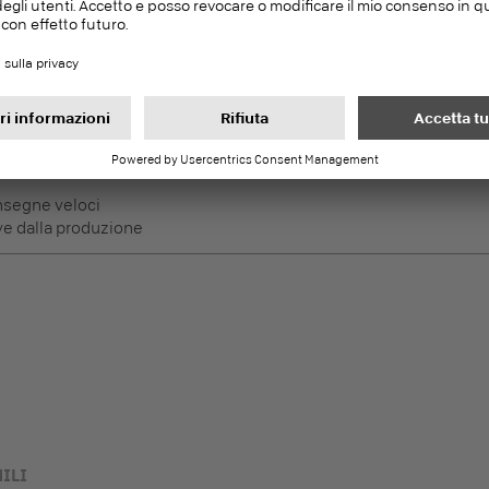
DecoBoard P2
PEFC
Pannelli nobilitati
i, Superfici orizzontali meno
nsegne veloci
ve dalla produzione
ILI