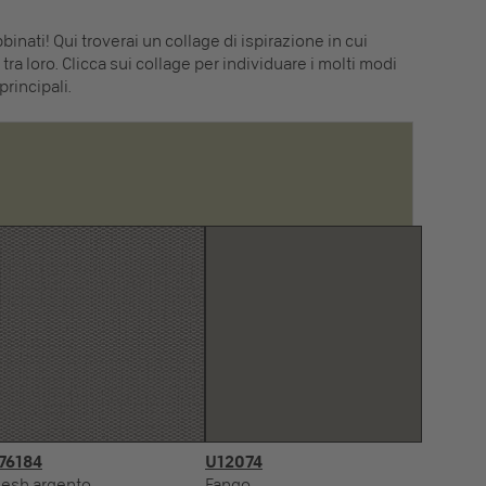
inati! Qui troverai un collage di ispirazione in cui
tra loro. Clicca sui collage per individuare i molti modi
principali.
76184
U12074
esh argento
Fango